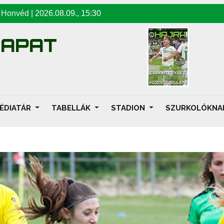
-
Honvéd
|
2026.08.09
.,
15:30
SAPAT
ÉDIATÁR
TABELLÁK
STADION
SZURKOLÓKN