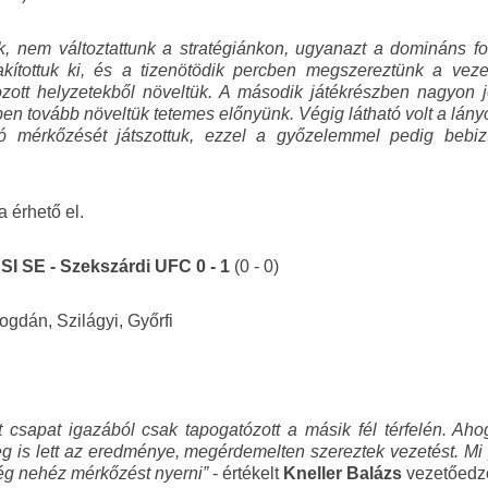
k, nem változtattunk a stratégiánkon, ugyanazt a domináns foci
akítottuk ki, és a tizenötödik percben megszereztünk a veze
gozott helyzetekből növeltük. A második játékrészben nagyon 
rcben tovább növeltük tetemes előnyünk. Végig látható volt a lá
 mérkőzését játszottuk, ezzel a győzelemmel pedig bebizt
va érhető el.
I SE - Szekszárdi UFC 0 - 1
(0 - 0)
Bogdán, Szilágyi, Győrfi
csapat igazából csak tapogatózott a másik fél térfelén. Ahog
meg is lett az eredménye, megérdemelten szereztek vezetést. Mi
elég nehéz mérkőzést nyerni
”
- értékelt
Kneller Balázs
vezetőe