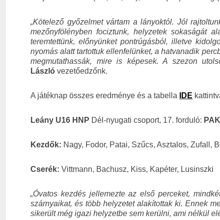
„
Kötelező győzelmet vártam a lányoktól. Jól rajtoltun
mezőnyfölényben fociztunk, helyzetek sokaságát al
teremtettünk, előnyünket pontrúgásból, illetve kidol
nyomás alatt tartottuk ellenfelünket, a hatvanadik pe
megmutathassák, mire is képesek. A szezon utolsó
László
vezetőedzőnk.
A játéknap összes eredménye és a tabella
IDE
kattint
Leány U16 HNP
Dél-nyugati csoport, 17. forduló:
PAKS
Kezdők:
Nagy, Fodor, Patai, Szűcs, Asztalos, Zufall, 
Cserék:
Vittmann, Bachusz, Kiss, Kapéter, Lusinszki
„
Óvatos kezdés jellemezte az első perceket, mindkét 
szárnyaikat, és több helyzetet alakítottak ki. Ennek 
sikerült még igazi helyzetbe sem kerülni, ami nélkül 