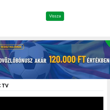
Vissza
 TV