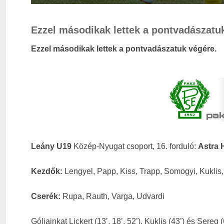
Ezzel másodikak lettek a pontvadászatu
Ezzel másodikak lettek a pontvadászatuk végére.
Leány U19
Közép-Nyugat csoport, 16. forduló:
Astra H
Kezdők:
Lengyel, Papp, Kiss, Trapp, Somogyi, Kuklis, 
Cserék:
Rupa, Rauth, Varga, Udvardi
Góljainkat Lickert (13’, 18’, 52’), Kuklis (43’) és Sere