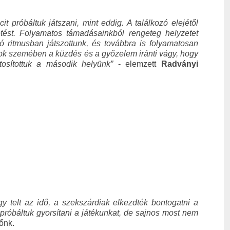
t próbáltuk játszani, mint eddig. A találkozó elejétől
tést. Folyamatos támadásainkból rengeteg helyzetet
jó ritmusban játszottunk, és továbbra is folyamatosan
nyok szemében a küzdés és a győzelem iránti vágy, hogy
osítottuk a második helyünk
”
- elemzett
Radványi
y telt az idő, a szekszárdiak elkezdték bontogatni a
 próbáltuk gyorsítani a játékunkat, de sajnos most nem
dzőnk.