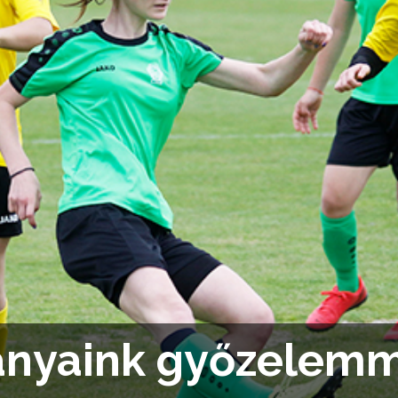
ányaink győzelemm