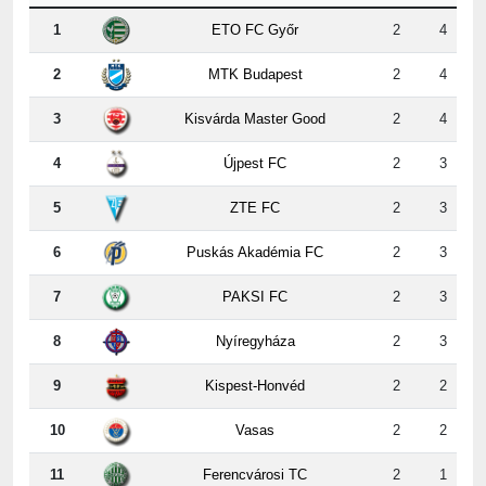
1
ETO FC Győr
2
4
2
MTK Budapest
2
4
3
Kisvárda Master Good
2
4
4
Újpest FC
2
3
5
ZTE FC
2
3
6
Puskás Akadémia FC
2
3
7
PAKSI FC
2
3
8
Nyíregyháza
2
3
9
Kispest-Honvéd
2
2
10
Vasas
2
2
11
Ferencvárosi TC
2
1