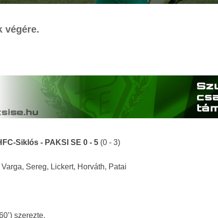
k végére.
FC-Siklós - PAKSI SE 0 - 5
(0 - 3)
Varga, Sereg, Lickert, Horváth, Patai
g (60’) szerezte.