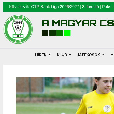
Következik: OTP Bank Liga 2026/2027 | 3. forduló |
Paks
A MAGYAR C
HÍREK
KLUB
JÁTÉKOSOK
M