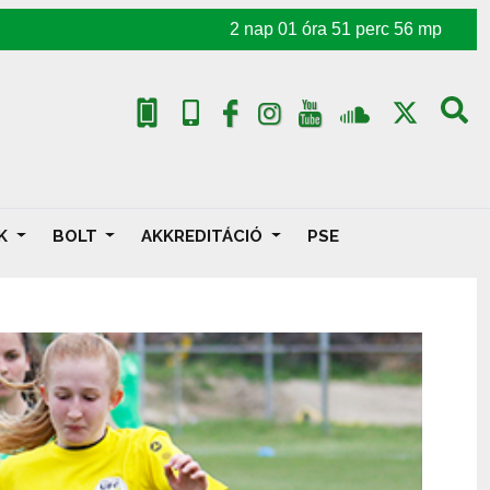
2
nap
01
óra
51
perc
54
mp
AK
BOLT
AKKREDITÁCIÓ
PSE