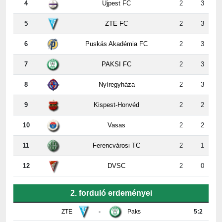
5
ZTE FC
2
3
6
Puskás Akadémia FC
2
3
7
PAKSI FC
2
3
8
Nyíregyháza
2
3
9
Kispest-Honvéd
2
2
10
Vasas
2
2
11
Ferencvárosi TC
2
1
12
DVSC
2
0
2. forduló erdeményei
ZTE
-
Paks
5:2
Újpest
-
DVSC
4:2