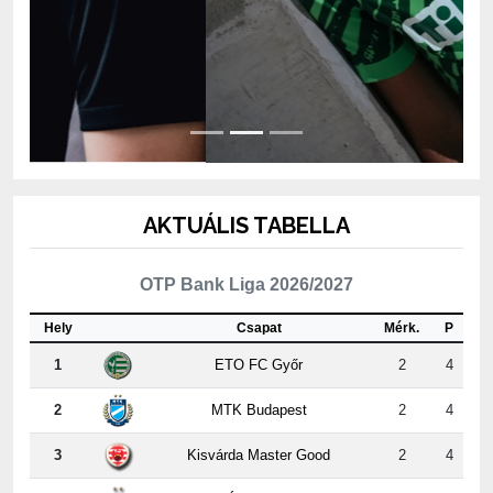
AKTUÁLIS TABELLA
OTP Bank Liga 2026/2027
Hely
Csapat
Mérk.
P
1
ETO FC Győr
2
4
2
MTK Budapest
2
4
3
Kisvárda Master Good
2
4
4
Újpest FC
2
3