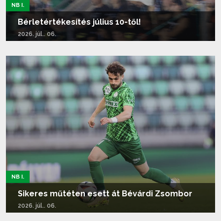
NB I.
Bérletértékesítés július 10-től!
2026. júl.. 06.
Tovább olvasom...
NB I.
Sikeres műtéten esett át Bévárdi Zsombor
2026. júl.. 06.