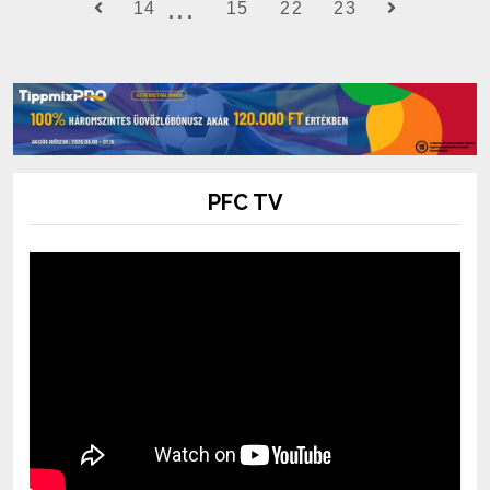
14
15
22
23
PFC TV