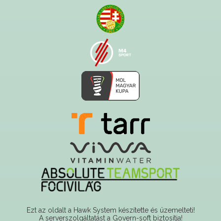
Ezt az oldalt a Hawk System készítette és üzemelteti!
A serverszolgáltatást a Govern-soft biztosítja!