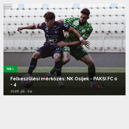
Tovább olvasom...
NB I.
Felkészülési mérkőzés: NK Osijek - PAKSI FC 0
- 4
2026. júl.. 04.
Tovább olvasom...