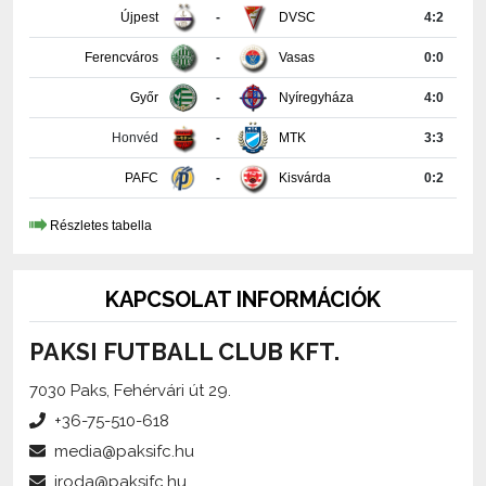
Ferencváros
-
Vasas
0:0
Győr
-
Nyíregyháza
4:0
Honvéd
-
MTK
3:3
PAFC
-
Kisvárda
0:2
Részletes tabella
KAPCSOLAT INFORMÁCIÓK
PAKSI FUTBALL CLUB KFT.
7030 Paks, Fehérvári út 29.
+36-75-510-618
media@paksifc.hu
iroda@paksifc.hu
Szerkesztő:
Méhes Tamás, sajtófőnök