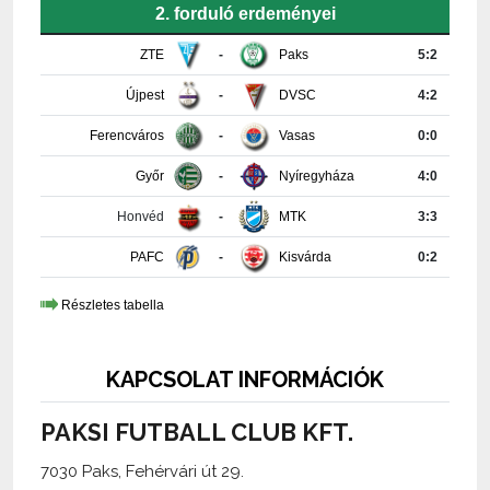
2. forduló erdeményei
ZTE
-
Paks
5:2
Újpest
-
DVSC
4:2
Ferencváros
-
Vasas
0:0
Győr
-
Nyíregyháza
4:0
Honvéd
-
MTK
3:3
PAFC
-
Kisvárda
0:2
Részletes tabella
KAPCSOLAT INFORMÁCIÓK
PAKSI FUTBALL CLUB KFT.
7030 Paks, Fehérvári út 29.