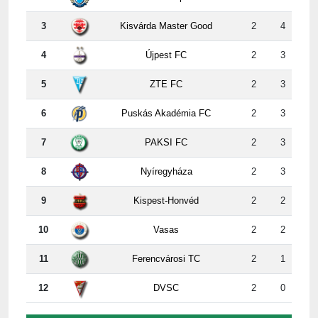
3
Kisvárda Master Good
2
4
4
Újpest FC
2
3
5
ZTE FC
2
3
6
Puskás Akadémia FC
2
3
7
PAKSI FC
2
3
8
Nyíregyháza
2
3
9
Kispest-Honvéd
2
2
10
Vasas
2
2
11
Ferencvárosi TC
2
1
12
DVSC
2
0