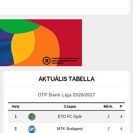
AKTUÁLIS TABELLA
OTP Bank Liga 2026/2027
Hely
Csapat
Mérk.
P
1
ETO FC Győr
2
4
2
MTK Budapest
2
4