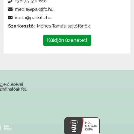
+36-75-510-618
MEZ (HAZAI ZÖLD)
media@paksifc.hu
iroda@paksifc.hu
28.900 Ft
Szerkesztő:
Méhes Tamás, sajtófőnök
Küldjön üzenetet!
gjelölésével,
ználhatóak fel.