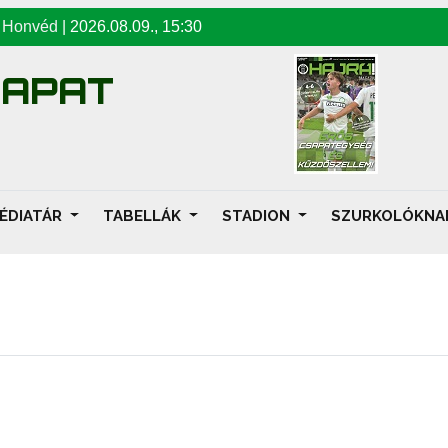
-
Honvéd
|
2026.08.09
.,
15:30
SAPAT
ÉDIATÁR
TABELLÁK
STADION
SZURKOLÓKN