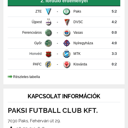
2. forduló erdeményei
ZTE
-
Paks
5:2
Újpest
-
DVSC
4:2
Ferencváros
-
Vasas
0:0
Győr
-
Nyíregyháza
4:0
Honvéd
-
MTK
3:3
PAFC
-
Kisvárda
0:2
Részletes tabella
KAPCSOLAT INFORMÁCIÓK
PAKSI FUTBALL CLUB KFT.
7030 Paks, Fehérvári út 29.