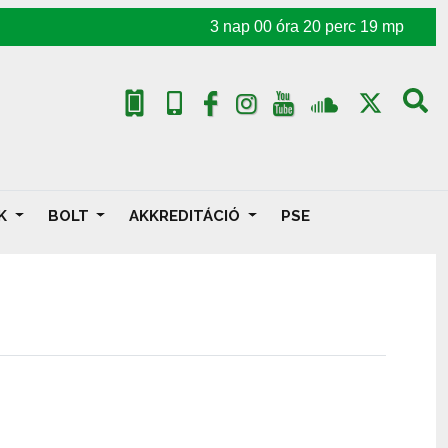
3
nap
00
óra
20
perc
18
mp
AK
BOLT
AKKREDITÁCIÓ
PSE