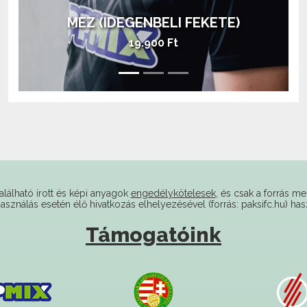
MEZ (IDEGENBELI FEKETE)
AJÁNDÉKOZZ
kezdőrúgást!
19.900 Ft
alálható írott és képi anyagok
engedélykötelesek
, és csak a forrás me
használás esetén élő hivatkozás elhelyezésével (forrás: paksifc.hu) has
Támogatóink