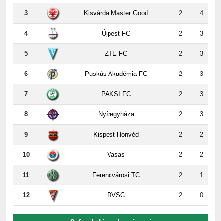
3
Kisvárda Master Good
2
4
4
Újpest FC
2
3
5
ZTE FC
2
3
6
Puskás Akadémia FC
2
3
7
PAKSI FC
2
3
8
Nyíregyháza
2
3
9
Kispest-Honvéd
2
2
10
Vasas
2
2
11
Ferencvárosi TC
2
1
12
DVSC
2
0