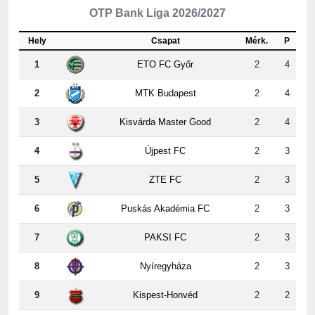
OTP Bank Liga 2026/2027
Hely
Csapat
Mérk.
P
1
ETO FC Győr
2
4
2
MTK Budapest
2
4
3
Kisvárda Master Good
2
4
4
Újpest FC
2
3
5
ZTE FC
2
3
6
Puskás Akadémia FC
2
3
7
PAKSI FC
2
3
8
Nyíregyháza
2
3
9
Kispest-Honvéd
2
2