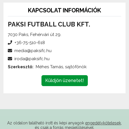
KAPCSOLAT INFORMÁCIÓK
PAKSI FUTBALL CLUB KFT.
7030 Paks, Fehérvári út 29.
+36-75-510-618
media@paksifc.hu
iroda@paksifc.hu
Szerkesztő:
Méhes Tamás, sajtófőnök
Küldjön üzenetet!
Az oldalon található írott és képi anyagok
engedélykötelesek
,
és csak a forrás megjelölésével,