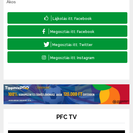
Ákos
PFC TV