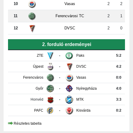
10
Vasas
2
2
11
Ferencvárosi TC
2
1
12
DVSC
2
0
2. forduló erdeményei
ZTE
-
Paks
5:2
Újpest
-
DVSC
4:2
Ferencváros
-
Vasas
0:0
Győr
-
Nyíregyháza
4:0
Honvéd
-
MTK
3:3
PAFC
-
Kisvárda
0:2
Részletes tabella