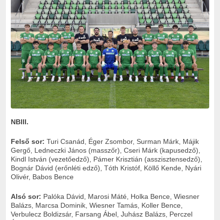
NBIII.
Felső sor:
T
uri Csanád, Éger Zsombor, Surman Márk, Májik
Gergő, Ledneczki János (masszőr), Cseri Márk (kapusedző),
Kindl István (vezetőedző), Pámer Krisztián (asszisztensedző),
Bognár Dávid (erőnléti edző), Tóth Kristóf, Köllő Kende, Nyári
Olivér, Babos Bence
Alsó sor:
Palóka Dávid, Marosi Máté, Holka Bence, Wiesner
Balázs, Marcsa Dominik, Wiesner Tamás, Koller Bence,
Verbulecz Boldizsár, Farsang Ábel, Juhász Balázs, Perczel