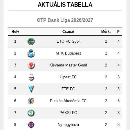
OTP Bank Liga 2026/2027
Hely
Csapat
Mérk.
P
1
ETO FC Győr
2
4
2
MTK Budapest
2
4
3
Kisvárda Master Good
2
4
4
Újpest FC
2
3
5
ZTE FC
2
3
6
Puskás Akadémia FC
2
3
7
PAKSI FC
2
3
8
Nyíregyháza
2
3
9
Kispest-Honvéd
2
2