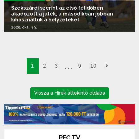
Szekszárdi szerint az első félidőben
akadozott a játék, a másodikban jobban
kihasználtuk a helyzeteket
2025. okt.. 29.
Tovább olvasom...
1
2
3
9
10
Vissza a Hírek áttekintő oldalra
PFC TV