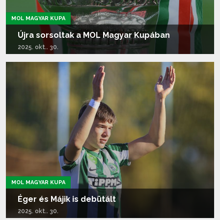
MOL MAGYAR KUPA
Újra sorsoltak a MOL Magyar Kupában
2025. okt.. 30.
Tovább olvasom...
MOL MAGYAR KUPA
Éger és Májik is debütált
2025. okt.. 30.