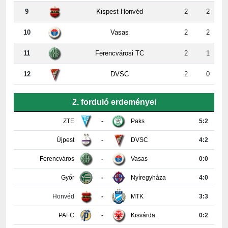
10
Vasas
2
2
11
Ferencvárosi TC
2
1
12
DVSC
2
0
2. forduló erdeményei
ZTE
-
Paks
5:2
Újpest
-
DVSC
4:2
Ferencváros
-
Vasas
0:0
Győr
-
Nyíregyháza
4:0
Honvéd
-
MTK
3:3
PAFC
-
Kisvárda
0:2
Részletes tabella