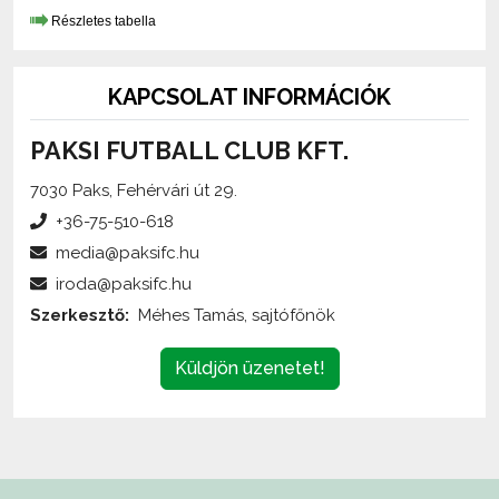
KAPCSOLAT INFORMÁCIÓK
PAKSI FUTBALL CLUB KFT.
7030 Paks, Fehérvári út 29.
+36-75-510-618
media@paksifc.hu
iroda@paksifc.hu
Szerkesztő:
Méhes Tamás, sajtófőnök
Küldjön üzenetet!
Az oldalon található írott és képi anyagok
engedélykötelesek
,