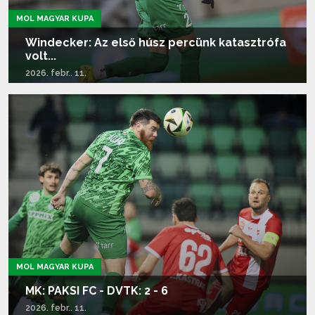
MOL MAGYAR KUPA
Windecker: Az első húsz percünk katasztrófa
volt...
2026. febr.. 11.
Tovább olvasom...
MOL MAGYAR KUPA
MK: PAKSI FC - DVTK: 2 - 6
2026. febr.. 11.