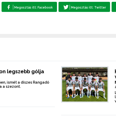
on legszebb gólja
en, ismét a díszes Rangadó
a a szezont.