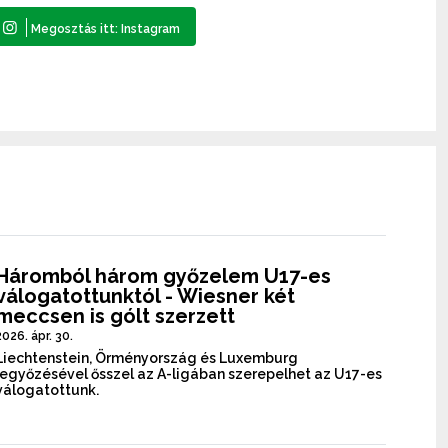
Háromból három győzelem U17-es
válogatottunktól - Wiesner két
meccsen is gólt szerzett
2026. ápr. 30.
Liechtenstein, Örményország és Luxemburg
legyőzésével ősszel az A-ligában szerepelhet az U17-es
válogatottunk.