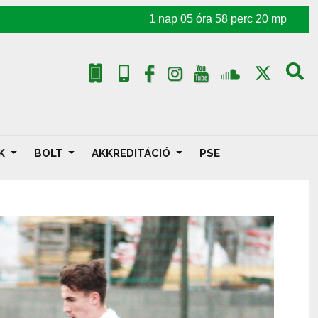
1
nap
05
óra
58
perc
18
mp
AK
BOLT
AKKREDITÁCIÓ
PSE