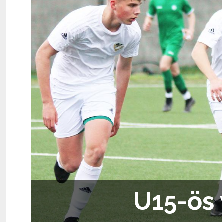
U15-ös 