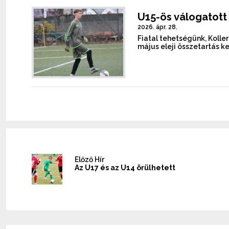
U15-ös válogatott
2026. ápr. 28.
Fiatal tehetségünk, Koller
május eleji összetartás k
Előző Hír
Az U17 és az U14 örülhetett