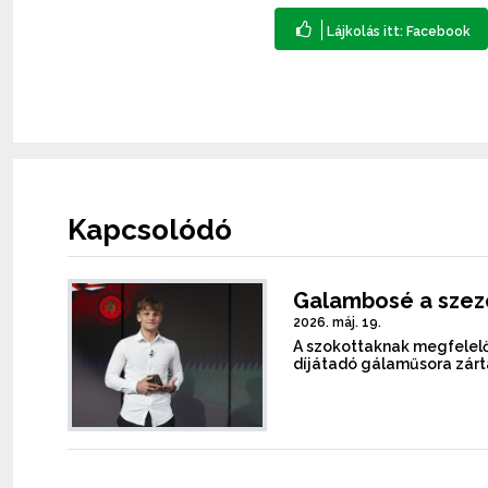
Kapcsolódó
Galambosé a szez
2026. máj. 19.
A szokottaknak megfelelő
díjátadó gálaműsora zárt