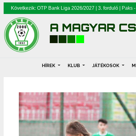
Következik: OTP Bank Liga 2026/2027 | 3. forduló |
Paks
A MAGYAR C
HÍREK
KLUB
JÁTÉKOSOK
M