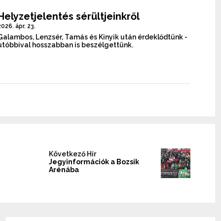
Helyzetjelentés sérültjeinkről
2026. ápr. 23.
Galambos, Lenzsér, Tamás és Kinyik után érdeklődtünk -
utóbbival hosszabban is beszélgettünk.
Következő Hír
Jegyinformációk a Bozsik
Arénába