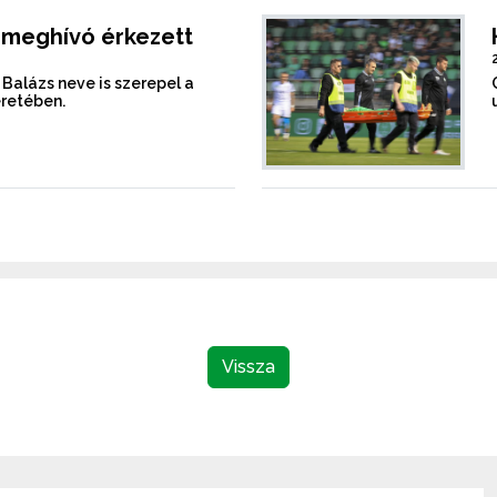
 meghívó érkezett
 Balázs neve is szerepel a
eretében.
Vissza