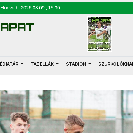
-
Honvéd
|
2026.08.09
.,
15:30
SAPAT
ÉDIATÁR
TABELLÁK
STADION
SZURKOLÓKN