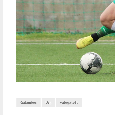
Galambos
U15
válogatott