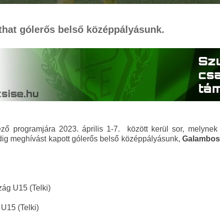
íthat gólerős belső középpályásunk.
ző programjára 2023. április 1-7. között kerül sor, melynek
ig meghívást kapott gólerős belső középpályásunk,
Galambos
zág U15 (Telki)
 U15 (Telki)