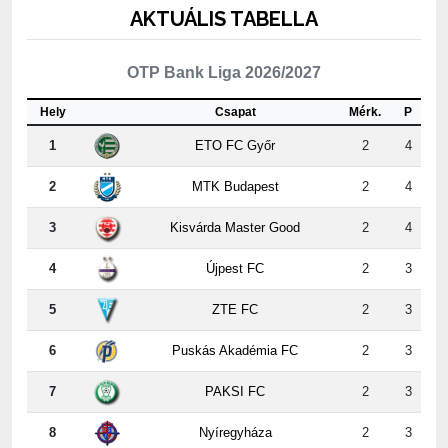
AKTUÁLIS TABELLA
OTP Bank Liga 2026/2027
Hely
Csapat
Mérk.
P
1
ETO FC Győr
2
4
2
MTK Budapest
2
4
3
Kisvárda Master Good
2
4
4
Újpest FC
2
3
5
ZTE FC
2
3
6
Puskás Akadémia FC
2
3
7
PAKSI FC
2
3
8
Nyíregyháza
2
3