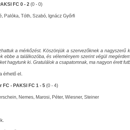
AKSI FC 0 - 2
(0 - 0)
é, Palóka, Tóth, Szabó, Ignácz Győrfi
szhattuk a mérkőzést. Köszönjük a szervezőknek a nagyszerű 
tek ebbe a találkozóba, és véleményem szerint végül megérdeme
teket hagytunk ki. Gratulálok a csapatomnak, ma nagyon érett futb
a érhető el.
 FC - PAKSI FC 1 - 5
(0 - 4)
rschein, Nemes, Marosi, Péter, Wiesner, Steiner
k.