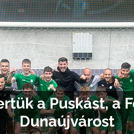
rtük a Puskást, a F
Dunaújvárost