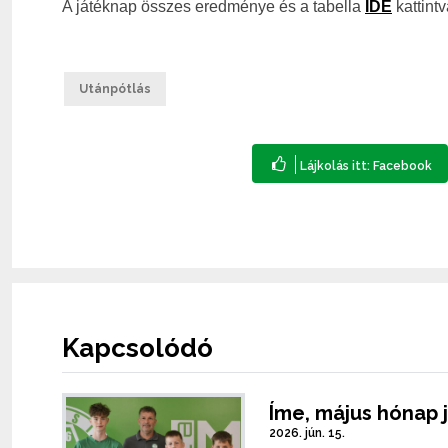
A játéknap összes eredménye és a tabella
IDE
kattintv
Utánpótlás
Kapcsolódó
Íme, május hónap 
2026. jún. 15.