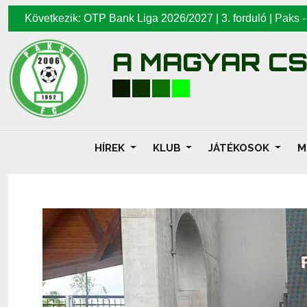
Következik: OTP Bank Liga 2026/2027 | 3. forduló |
Paks
A MAGYAR C
HÍREK
KLUB
JÁTÉKOSOK
M