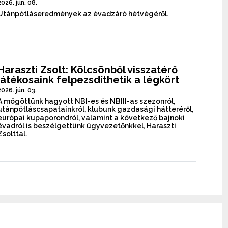
2026. jún. 08.
Utánpótláseredmények az évadzáró hétvégéről.
Haraszti Zsolt: Kölcsönből visszatérő
játékosaink felpezsdíthetik a légkört
2026. jún. 03.
A mögöttünk hagyott NBI-es és NBIII-as szezonról,
utánpótláscsapatainkról, klubunk gazdasági hátteréről,
európai kupaporondról, valamint a következő bajnoki
évadról is beszélgettünk ügyvezetőnkkel, Haraszti
Zsolttal.