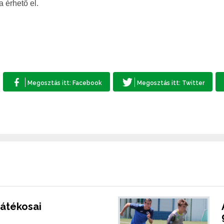
a érhető el.
játékosai