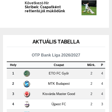
Következő Hír
Skribek: Csapatként
rettentő jól működünk
AKTUÁLIS TABELLA
OTP Bank Liga 2026/2027
Hely
Csapat
Mérk.
P
1
ETO FC Győr
2
4
2
MTK Budapest
2
4
3
Kisvárda Master Good
2
4
4
Újpest FC
2
3