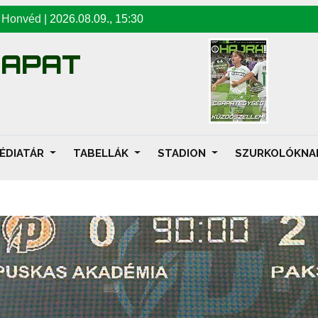
-
Honvéd
|
2026.08.09
.,
15:30
SAPAT
ÉDIATÁR
TABELLÁK
STADION
SZURKOLÓKN