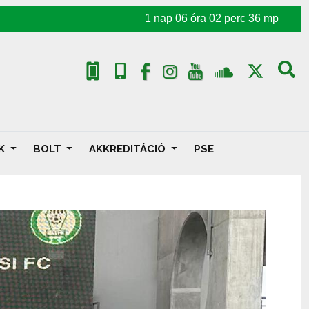
1
nap
06
óra
02
perc
35
mp
AK
BOLT
AKKREDITÁCIÓ
PSE