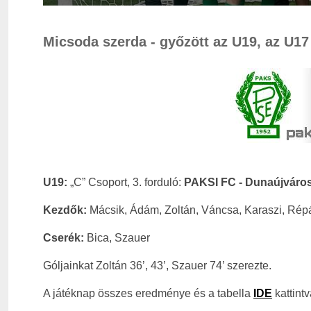
Micsoda szerda - győzött az U19, az U17 
U19:
„C” Csoport, 3. forduló:
PAKSI FC - Dunaújváros
Kezdők:
Mácsik, Ádám, Zoltán, Váncsa, Karaszi, Répás
Cserék:
Bica, Szauer
Góljainkat Zoltán 36’, 43’, Szauer 74’ szerezte.
A játéknap összes eredménye és a tabella
IDE
kattintv