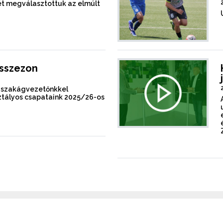
mét megválasztottuk az elmúlt
ásszezon
s-szakágvezetőnkkel
sztályos csapataink 2025/26-os