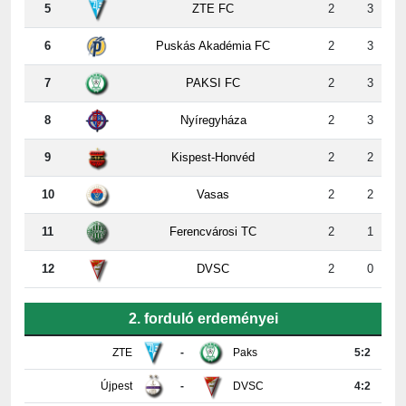
5
ZTE FC
2
3
6
Puskás Akadémia FC
2
3
7
PAKSI FC
2
3
8
Nyíregyháza
2
3
9
Kispest-Honvéd
2
2
10
Vasas
2
2
11
Ferencvárosi TC
2
1
12
DVSC
2
0
2. forduló erdeményei
ZTE
-
Paks
5:2
Újpest
-
DVSC
4:2