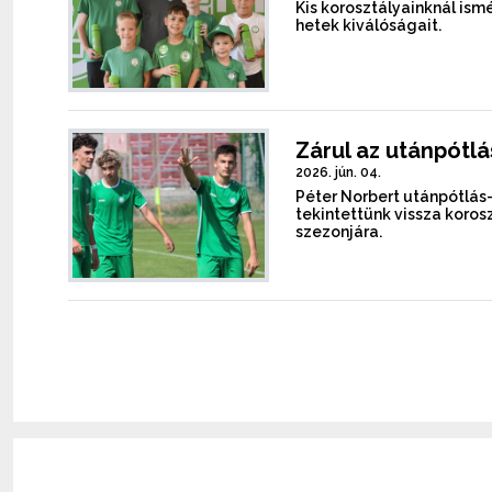
Kis korosztályainknál is
hetek kiválóságait.
Zárul az utánpótl
2026. jún. 04.
Péter Norbert utánpótlá
tekintettünk vissza koro
szezonjára.