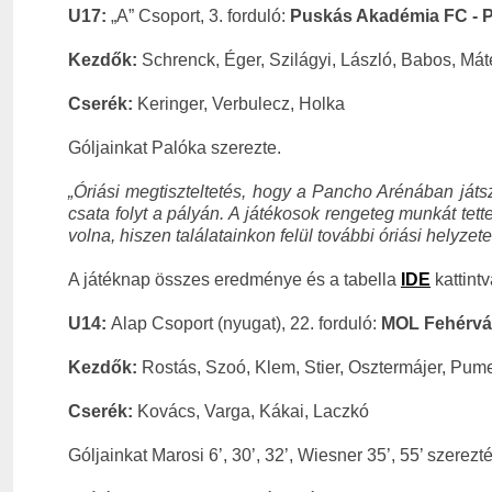
U17:
„A” Csoport, 3. forduló:
Puskás Akadémia FC - P
Kezdők:
Schrenck, Éger, Szilágyi, László, Babos, Mát
Cserék:
Keringer, Verbulecz, Holka
Góljainkat Palóka szerezte.
„Óriási megtiszteltetés, hogy a Pancho Arénában ját
csata folyt a pályán. A játékosok rengeteg munkát tet
volna, hiszen találatainkon felül további óriási helyze
A játéknap összes eredménye és a tabella
IDE
kattintv
U14:
Alap Csoport (nyugat), 22. forduló:
MOL Fehérvár
Kezdők:
Rostás, Szoó, Klem, Stier, Osztermájer, Pume
Cserék:
Kovács, Varga, Kákai, Laczkó
Góljainkat Marosi 6’, 30’, 32’, Wiesner 35’, 55’ szerezté