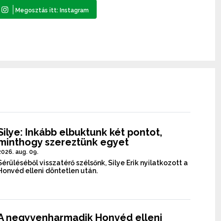
Silye: Inkább elbuktunk két pontot,
minthogy szereztünk egyet
2026. aug. 09.
Sérüléséből visszatérő szélsőnk, Silye Erik nyilatkozott a
Honvéd elleni döntetlen után.
A negyvenharmadik Honvéd elleni