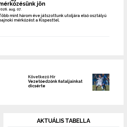
mérkőzésünk jön
2026. aug. 07.
Több mint három éve játszottunk utoljára első osztályú
bajnoki mérkőzést a Kispesttel.
Következő Hír
Vezetőedzőnk fiataljainkat
dicsérte
AKTUÁLIS TABELLA