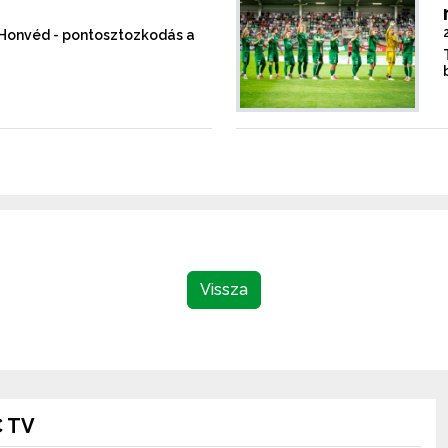
a Honvéd - pontosztozkodás a
Vissza
 TV