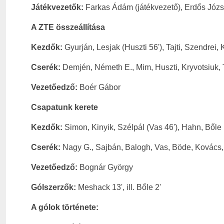
Játékvezetők:
Farkas Ádám (játékvezető), Erdős József 
A ZTE összeállítása
Kezdők:
Gyurján, Lesjak (Huszti 56'), Tajti, Szendrei
Cserék:
Demjén, Németh E., Mim, Huszti, Kryvotsiuk, 
Vezetőedző:
Boér Gábor
Csapatunk kerete
Kezdők:
Simon, Kinyik, Szélpál (Vas 46'), Hahn, Bőle 
Cserék:
Nagy G., Sajbán, Balogh, Vas, Böde, Kovács,
Vezetőedző:
Bognár György
Gólszerzők:
Meshack 13', ill. Bőle 2'
A gólok története: