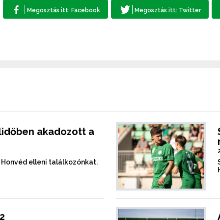
élidőben akadozott a
Honvéd elleni találkozónkat.
 2