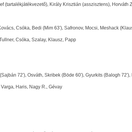
(tartalékjátékvezető), Király Krisztián (asszisztens), Horváth 
, Kovács, Csóka, Bedi (Mim 63'), Safronov, Mocsi, Meshack (Klau
Tullner, Csóka, Szalay, Klausz, Papp
(Sajbán 72'), Osváth, Skribek (Böde 60'), Gyurkits (Balogh 72')
 Varga, Haris, Nagy R., Gévay