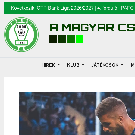
Következik: OTP Bank Liga 2026/2027 | 4. forduló |
PAFC
A MAGYAR C
HÍREK
KLUB
JÁTÉKOSOK
M