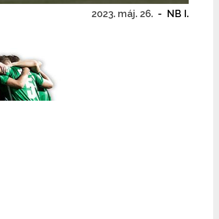
2023. máj. 26.
-
NB I.