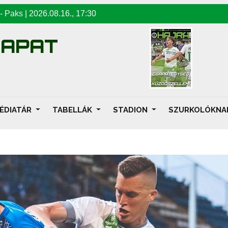
-
Paks
|
2026.08.16
.,
17:30
SAPAT
ÉDIATÁR
TABELLÁK
STADION
SZURKOLÓKN