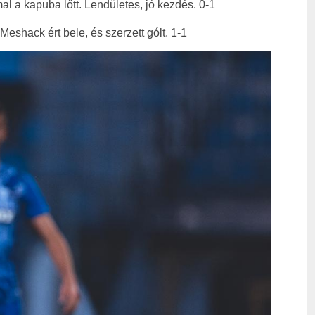
l a kapuba lőtt. Lendületes, jó kezdés. 0-1
Meshack ért bele, és szerzett gólt. 1-1