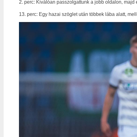
2. perc: Kiválóan passzolgattunk a jobb oldalon, majd 
13. perc: Egy hazai szöglet után többek lába alatt, mel