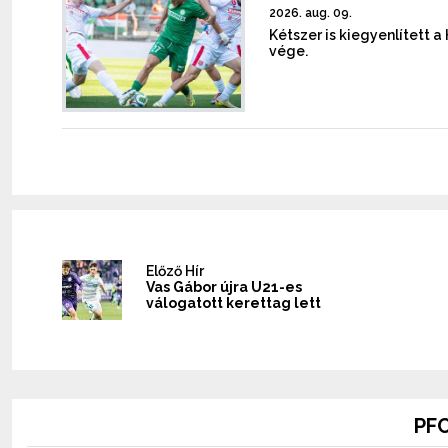
2026. aug. 09.
Kétszer is kiegyenlített 
vége.
Előző Hír
Vas Gábor újra U21-es
válogatott kerettag lett
PFC