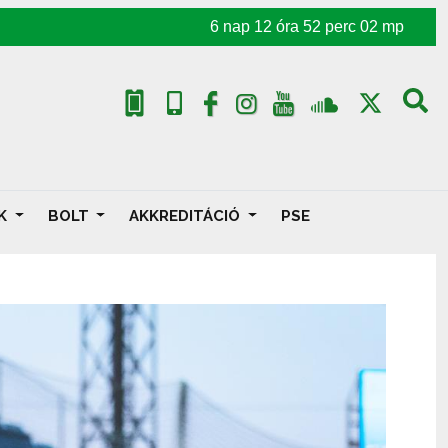
6
nap
12
óra
52
perc
00
mp
AK
BOLT
AKKREDITÁCIÓ
PSE