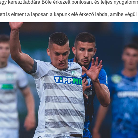
egy keresztlabdára Bőle érkezett pontosan, és teljes nyugalomma
lett is elment a laposan a kapunk elé érkező labda, amibe végül 