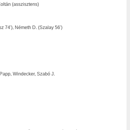
Zoltán (asszisztens)
sz 74'), Németh D. (Szalay 56')
, Papp, Windecker, Szabó J.