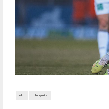
nb1
zte-paks