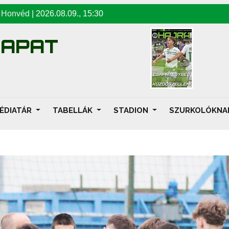
-
Honvéd
|
2026.08.09
.,
15:30
SAPAT
ÉDIATÁR
TABELLÁK
STADION
SZURKOLÓKN