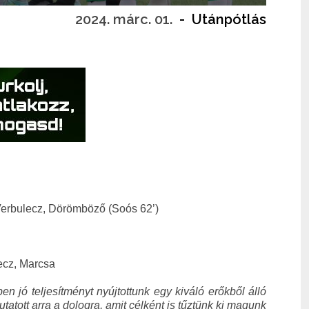
2024. márc. 01.
-
Utánpótlás
 Verbulecz, Dörömböző (Soós 62’)
lecz, Marcsa
 jó teljesítményt nyújtottunk egy kiváló erőkből álló
tott arra a dologra, amit célként is tűztünk ki magunk