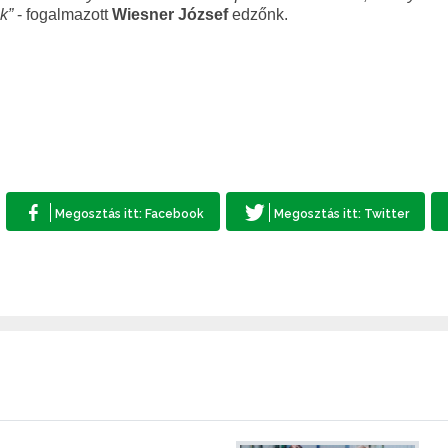
nk
”
- fogalmazott
Wiesner József
edzőnk.