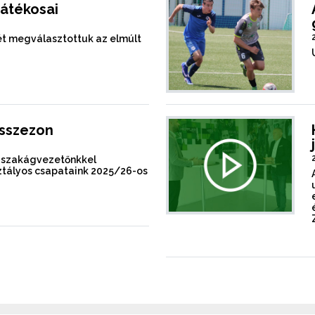
játékosai
mét megválasztottuk az elmúlt
ásszezon
s-szakágvezetőnkkel
sztályos csapataink 2025/26-os