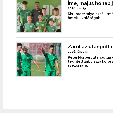
Íme, május hónap 
2026. jún. 15.
Kis korosztályainknál is
hetek kiválóságait.
Zárul az utánpótl
2026. jún. 04.
Péter Norbert utánpótlá
tekintettünk vissza koro
szezonjára.