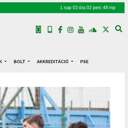
1
nap
03
óra
02
perc
46
mp
AK
BOLT
AKKREDITÁCIÓ
PSE