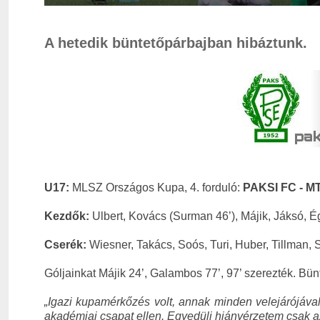
A hetedik büntetőpárbajban hibáztunk.
U17:
MLSZ Országos Kupa, 4. forduló:
PAKSI FC - MT
Kezdők:
Ulbert, Kovács (Surman 46’), Májik, Jáksó, É
Cserék:
Wiesner, Takács, Soós, Turi, Huber, Tillman,
Góljainkat Májik 24’, Galambos 77’, 97’ szerezték. Bün
„
Igazi kupamérkőzés volt, annak minden velejárójával
akadémiai csapat ellen. Egyedüli hiányérzetem csak az