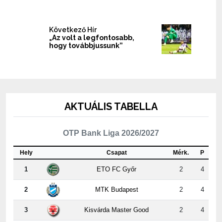
Következő Hír
„Az volt a legfontosabb,
hogy továbbjussunk”
AKTUÁLIS TABELLA
OTP Bank Liga 2026/2027
Hely
Csapat
Mérk.
P
1
ETO FC Győr
2
4
2
MTK Budapest
2
4
3
Kisvárda Master Good
2
4