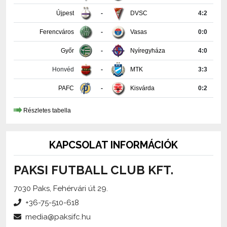
Újpest
-
DVSC
4:2
Ferencváros
-
Vasas
0:0
Győr
-
Nyíregyháza
4:0
Honvéd
-
MTK
3:3
PAFC
-
Kisvárda
0:2
Részletes tabella
KAPCSOLAT INFORMÁCIÓK
PAKSI FUTBALL CLUB KFT.
7030 Paks, Fehérvári út 29.
+36-75-510-618
media@paksifc.hu