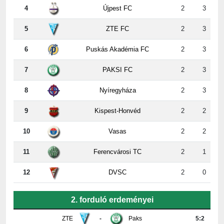
4
Újpest FC
2
3
5
ZTE FC
2
3
6
Puskás Akadémia FC
2
3
7
PAKSI FC
2
3
8
Nyíregyháza
2
3
9
Kispest-Honvéd
2
2
10
Vasas
2
2
11
Ferencvárosi TC
2
1
12
DVSC
2
0
2. forduló erdeményei
ZTE
-
Paks
5:2