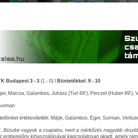
K Budapest 3 - 3
(1 - 0) I
Büntetőkkel: 9 - 10
ger, Marcsa, Galambos, Juhász (Turi 68’), Perczel (Huber 89’),
 Surman
tetőinket értékesítették: Májik, Galambos, Éger, Surman, Verbu
. Büszke vagyok a csapatra, mert a mérkőzés nagyobb részében
 emberelőny kihasználásával kapcsolatosan akadt, amely rámuta