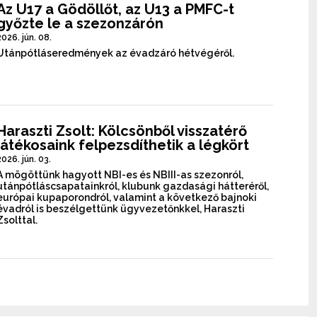
Az U17 a Gödöllőt, az U13 a PMFC-t
győzte le a szezonzárón
2026. jún. 08.
Utánpótláseredmények az évadzáró hétvégéről.
Haraszti Zsolt: Kölcsönből visszatérő
játékosaink felpezsdíthetik a légkört
2026. jún. 03.
A mögöttünk hagyott NBI-es és NBIII-as szezonról,
utánpótláscsapatainkról, klubunk gazdasági hátteréről,
európai kupaporondról, valamint a következő bajnoki
évadról is beszélgettünk ügyvezetőnkkel, Haraszti
Zsolttal.