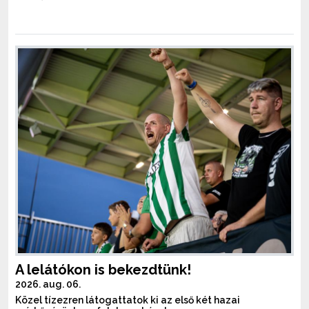
A lelátókon is bekezdtünk!
2026. aug. 06.
Közel tízezren látogattatok ki az első két hazai