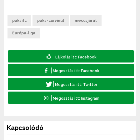
paksifc
paks-corvinul
meccsjárat
Európa-liga
Kapcsolódó