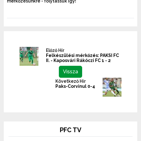
mérkőzésünkre - folytassuk így!
Előző Hír
Felkészülési mérkőzés: PAKSI FC
II. - Kaposvári Rákóczi FC 1 - 2
Vissza
Következő Hír
Paks-Corvinul 0-4
PFC TV