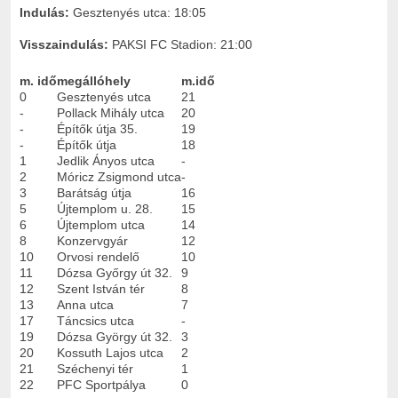
Indulás:
Gesztenyés utca: 18:05
Visszaindulás:
PAKSI FC Stadion: 21:00
m. idő
megállóhely
m.idő
0
Gesztenyés utca
21
-
Pollack Mihály utca
20
-
Építők útja 35.
19
-
Építők útja
18
1
Jedlik Ányos utca
-
2
Móricz Zsigmond utca
-
3
Barátság útja
16
5
Újtemplom u. 28.
15
6
Újtemplom utca
14
8
Konzervgyár
12
10
Orvosi rendelő
10
11
Dózsa Győrgy út 32.
9
12
Szent István tér
8
13
Anna utca
7
17
Táncsics utca
-
19
Dózsa György út 32.
3
20
Kossuth Lajos utca
2
21
Széchenyi tér
1
22
PFC Sportpálya
0