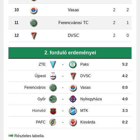
11
Ferencvárosi TC
2
1
12
DVSC
2
0
2. forduló erdeményei
ZTE
-
Paks
5:2
Újpest
-
DVSC
4:2
Ferencváros
-
Vasas
0:0
Győr
-
Nyíregyháza
4:0
Honvéd
-
MTK
3:3
PAFC
-
Kisvárda
0:2
Részletes tabella