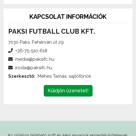
KAPCSOLAT INFORMÁCIÓK
PAKSI FUTBALL CLUB KFT.
7030 Paks, Fehérvári út 29.
+36-75-510-618
media@paksifc.hu
iroda@paksifc.hu
Szerkesztő:
Méhes Tamás, sajtófőnök
Küldjön üzenetet!
Az oldalon található írott és képi anyagok
engedélykötelesek
,
és csak a forrás megjelölésével,
internetes felhasználás esetén élő hivatkozás elhelyezésével