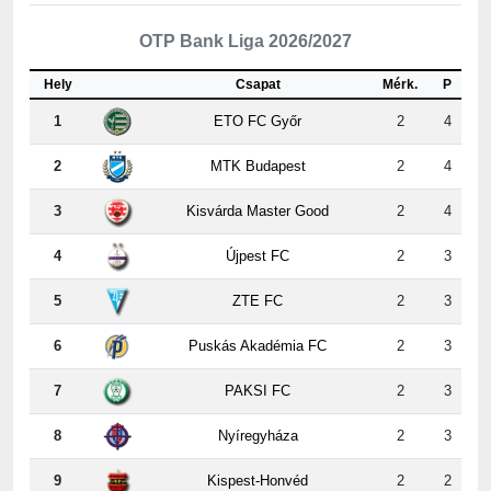
Hely
Csapat
Mérk.
P
1
ETO FC Győr
2
4
2
MTK Budapest
2
4
3
Kisvárda Master Good
2
4
4
Újpest FC
2
3
5
ZTE FC
2
3
6
Puskás Akadémia FC
2
3
7
PAKSI FC
2
3
8
Nyíregyháza
2
3
9
Kispest-Honvéd
2
2
10
Vasas
2
2