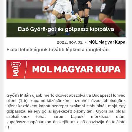
Első Győrfi-gól és gólpassz kipipálva
2024. nov. 01.
-
MOL Magyar Kupa
Fiatal tehetségünk tovább lépked a ranglétrán.
Győrfi Milán
újabb mérföldkövet abszolvált a Budapest Honvéd
elleni (1-5) kupamérkőzésünkön. Tizenhét éves tehetségünk
újfent kezdőként kapott szerepet szakmai stábunktól, majd egy
gólpasszal és egy góllal igyekezett bizonyítani. Gyors bal oldali
szélsőnknek tehát három bajnoki mérkőzés után,
kupaösszecsapásunkon összejött az első asszisztja és találata
is.