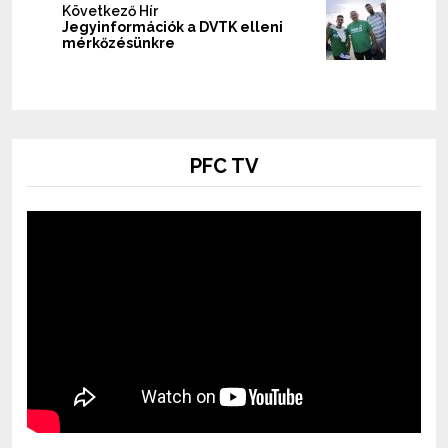
Következő Hír
Jegyinformációk a DVTK elleni
mérkőzésünkre
PFC TV