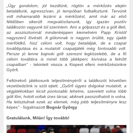
„Úgy gondolom, jól kezdtünk, rögtön a mérkőzés elején
betaláltunk, agresszívan, jó tempóban futballoztunk. Tervünk
volt mihamarabb lezárni a mérkőzést, amit már az első
félidőben sikerült megvalósítanunk, így igazán pozitív
találkozón vagyunk túl szerintem. Ami a gólpasszt és a gólt illeti,
az asszisztomnál mindenképpen kiemelném Papp Kristóf
nagyszerű lövését. A gólomnak is nagyon örülök, egy újabb
mérföldkő, hisz’ célom volt, hogy betaláljak, de a csapat
továbbjutása és a mutatott csapatjáték még fontosabb volt.
Persze jó lenne bajnoki gólt szerezni legközelebb, de a fő
célom továbbra is minél több játékperc kivívása a felnőtt
csapatban”
- tekintett vissza a Kispest elleni mérkőzésünkre
Győrfi.
Feltörekvő játékosunk teljesítményéről a találkozót követően
vezetőedzőnk is szót ejtett.
„Győrfi ügyes dolgokat mutatott, a
végjátékokban kicsit pontosabb lehetne, szeretett volna több
gólt lőni, holott voltak üres társai, akiknek passzolhatott is volna.
Ha letisztulnak ezek az elemek, még jobb teljesítményre lesz
képes”
- fogalmazott
Bognár György
.
Gratulálunk, Milán! Így tovább!