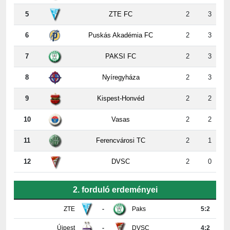
6
Puskás Akadémia FC
2
3
7
PAKSI FC
2
3
8
Nyíregyháza
2
3
9
Kispest-Honvéd
2
2
10
Vasas
2
2
11
Ferencvárosi TC
2
1
12
DVSC
2
0
2. forduló erdeményei
ZTE
-
Paks
5:2
Újpest
-
DVSC
4:2
Ferencváros
-
Vasas
0:0