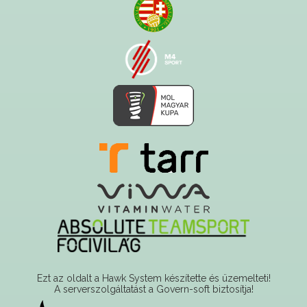
Ezt az oldalt a Hawk System készítette és üzemelteti!
A serverszolgáltatást a Govern-soft biztosítja!