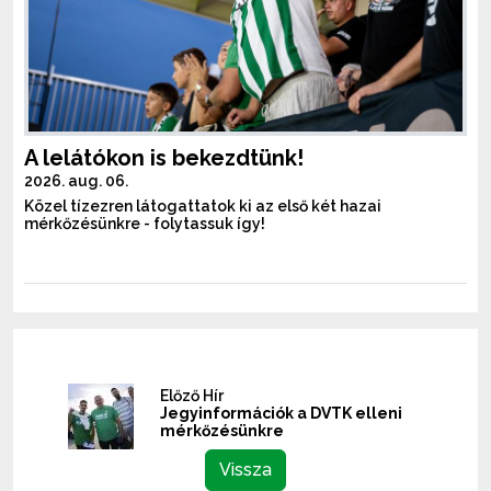
A lelátókon is bekezdtünk!
2026. aug. 06.
Közel tízezren látogattatok ki az első két hazai
mérkőzésünkre - folytassuk így!
Előző Hír
Jegyinformációk a DVTK elleni
mérkőzésünkre
Vissza