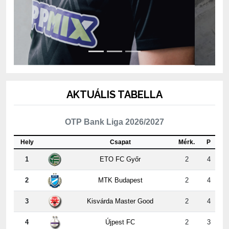
AKTUÁLIS TABELLA
OTP Bank Liga 2026/2027
Hely
Csapat
Mérk.
P
1
ETO FC Győr
2
4
2
MTK Budapest
2
4
3
Kisvárda Master Good
2
4
4
Újpest FC
2
3
5
ZTE FC
2
3