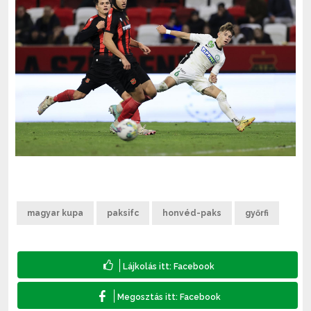
magyar kupa
paksifc
honvéd-paks
győrfi