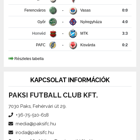
Győr
-
Nyíregyháza
4:0
Honvéd
-
MTK
3:3
PAFC
-
Kisvárda
0:2
Részletes tabella
KAPCSOLAT INFORMÁCIÓK
PAKSI FUTBALL CLUB KFT.
7030 Paks, Fehérvári út 29.
+36-75-510-618
media@paksifc.hu
iroda@paksifc.hu
Szerkesztő:
Méhes Tamás, sajtófőnök