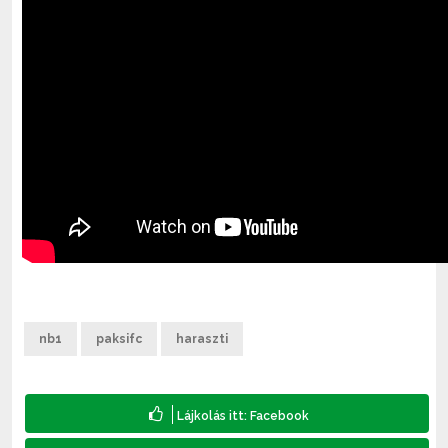
nb1
paksifc
haraszti