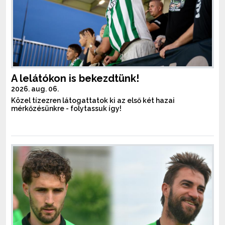
A lelátókon is bekezdtünk!
2026. aug. 06.
Közel tízezren látogattatok ki az első két hazai
mérkőzésünkre - folytassuk így!