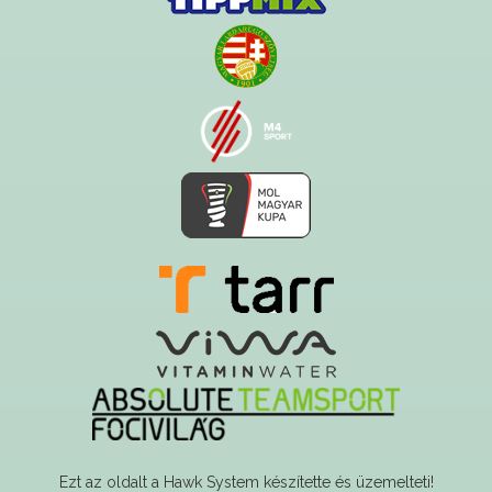
Ezt az oldalt a Hawk System készítette és üzemelteti!
A serverszolgáltatást a Govern-soft biztosítja!