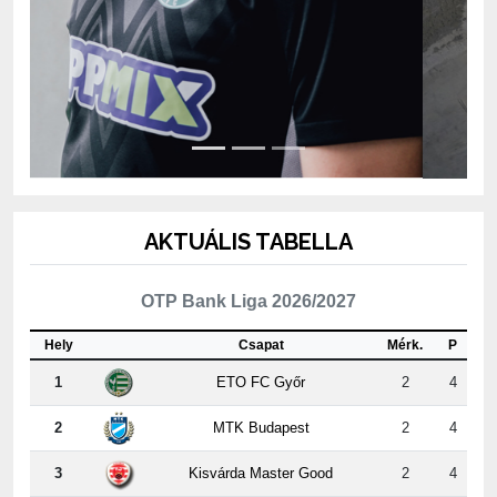
AKTUÁLIS TABELLA
OTP Bank Liga 2026/2027
Hely
Csapat
Mérk.
P
1
ETO FC Győr
2
4
2
MTK Budapest
2
4
3
Kisvárda Master Good
2
4
4
Újpest FC
2
3