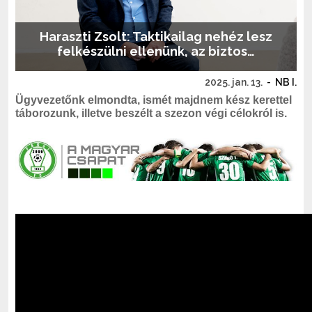
Haraszti Zsolt: Taktikailag nehéz lesz
felkészülni ellenünk, az biztos…
2025. jan. 13.
-
NB I.
Ügyvezetőnk elmondta, ismét majdnem kész kerettel
táborozunk, illetve beszélt a szezon végi célokról is.