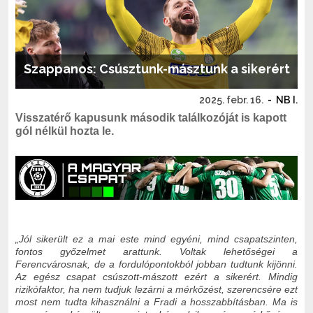
Szappanos: Csúsztunk-másztunk a sikerért
2025. febr. 16.
-
NB I.
Visszatérő kapusunk második találkozóját is kapott
gól nélkül hozta le.
„Jól sikerült ez a mai este mind egyéni, mind csapatszinten,
fontos győzelmet arattunk. Voltak lehetőségei a
Ferencvárosnak, de a fordulópontokból jobban tudtunk kijönni.
Az egész csapat csúszott-mászott ezért a sikerért. Mindig
rizikófaktor, ha nem tudjuk lezárni a mérkőzést, szerencsére ezt
most nem tudta kihasználni a Fradi a hosszabbításban. Ma is