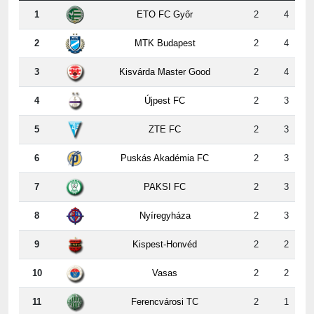
1
ETO FC Győr
2
4
2
MTK Budapest
2
4
3
Kisvárda Master Good
2
4
4
Újpest FC
2
3
5
ZTE FC
2
3
6
Puskás Akadémia FC
2
3
7
PAKSI FC
2
3
8
Nyíregyháza
2
3
9
Kispest-Honvéd
2
2
10
Vasas
2
2
11
Ferencvárosi TC
2
1