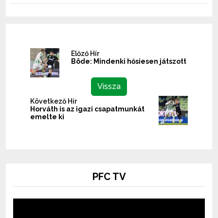
Előző Hír
Böde: Mindenki hősiesen játszott
Vissza
Következő Hír
Horváth is az igazi csapatmunkát
emelte ki
PFC TV