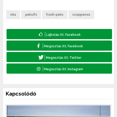
nb1
paksifc
fradi-paks
szappanos
Kapcsolódó