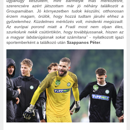
ugyanúgy készültem, mint bármelyik más mérkőzésre,
szerencsére azért játszottam már jó néhány találkozót a
Groupamában. Jó környezetben tudok készülni, otthonosan
érzem magam, örülök, hogy hozzá tudtam járulni ehhez a
győzelemhez. Küzdelmes mérkőzés volt, mindenki megizzadt.
Az európai porond miatt a Fradi most nem olyan éles,
szurkolunk nekik csütörtökön, hogy továbbjussanak, hiszen az
a magyar labdarúgásnak sokat számítana”
- nyilatkozott igazi
sportemberként a találkozó után
Szappanos Péter
.