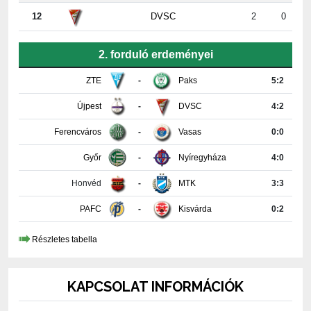
12
DVSC
2
0
2. forduló erdeményei
ZTE
-
Paks
5:2
Újpest
-
DVSC
4:2
Ferencváros
-
Vasas
0:0
Győr
-
Nyíregyháza
4:0
Honvéd
-
MTK
3:3
PAFC
-
Kisvárda
0:2
Részletes tabella
KAPCSOLAT INFORMÁCIÓK