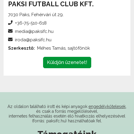
PAKSI FUTBALL CLUB KFT.
7030 Paks, Fehérvári út 29.
+36-75-510-618
media@paksifc.hu
iroda@paksifc.hu
Szerkesztő:
Méhes Tamás, sajtófőnök
Küldjön üzenetet!
Az oldalon található írott és képi anyagok
engedélykötelesek
,
és csak a forrás megjelölésével,
internetes felhasználás esetén élő hivatkozás elhelyezésével
(forrás: paksifc.hu) használhatóak fel.