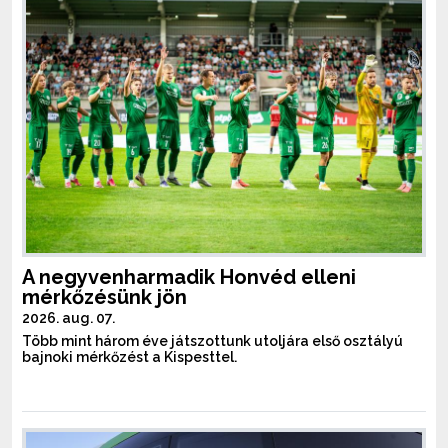
A negyvenharmadik Honvéd elleni
mérkőzésünk jön
2026. aug. 07.
Több mint három éve játszottunk utoljára első osztályú
bajnoki mérkőzést a Kispesttel.