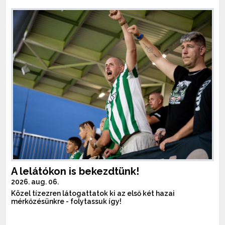
A lelátókon is bekezdtünk!
2026. aug. 06.
Közel tízezren látogattatok ki az első két hazai
mérkőzésünkre - folytassuk így!