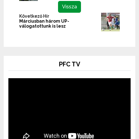
Vissza
Következő Hír
Márciusban három UP-
válogatottunk is lesz
PFC TV