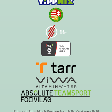
Ezt az oldalt a Hawk System készítette és üzemelteti!
A serverszolgáltatást a Govern-soft biztosítja!