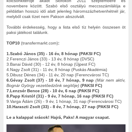
kölcsönkitérője akadt Siófokon 2011 szeptembere és
novembere között. Szabó első osztályú meccsszámlálója e
példátlan hosszú idő alatt jelenleg háromszázhetvenhétnél jár,
melyből csak tízet nem Pakson abszolvált.
További érdekesség, hogy a lista első tíz helyén összesen öt
paksi játékost találunk.
TOP10
(transfermarkt.com)
:
1.Szabó János (35) - 16 év, 8 hónap (PAKSI FC)
2.Ferenczi János (33) - 13 év, 8 hónap (DVSC)
3.Banai Dávid (30) - 12 év, 8 hónap (Újpest FC)
4.Nagy Zsolt (31) - 11 év, 8 hónap (Puskás Akadémia)
5.Dibusz Dénes (34) - 11 év, 20 nap (Ferencvárosi TC)
6.Gévay Zsolt (37) - 10 év, 7 hónap, 9 nap
(Már nem aktív,
Bognár György vezetőedzőnk segítője)
(PAKSI FC)
7.Lenzsér Bence (28) - 10 év, 6 nap (PAKSI FC)
8.Papp Kristóf (31) - 9 év, 7 hónap, 16 nap (PAKSI FC)
9.Varga Ádám (26) - 9 év, 1 hónap, 31 nap (Ferencvárosi TC)
10.Haraszti Zsolt (33) - 8 év, 7 hónap, 27 nap (PAKSI FC)
Le a kalappal srácok! Hajrá, Paks! A magyar csapat.