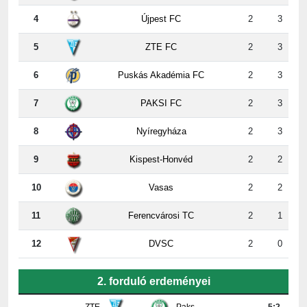
5
ZTE FC
2
3
6
Puskás Akadémia FC
2
3
7
PAKSI FC
2
3
8
Nyíregyháza
2
3
9
Kispest-Honvéd
2
2
10
Vasas
2
2
11
Ferencvárosi TC
2
1
12
DVSC
2
0
2. forduló erdeményei
ZTE
-
Paks
5:2
Újpest
-
DVSC
4:2