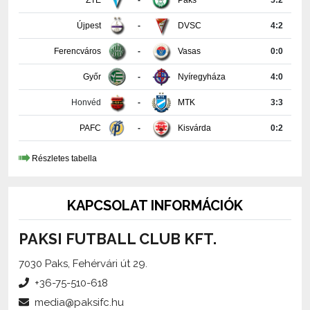
Ferencváros
-
Vasas
0:0
Győr
-
Nyíregyháza
4:0
Honvéd
-
MTK
3:3
PAFC
-
Kisvárda
0:2
Részletes tabella
KAPCSOLAT INFORMÁCIÓK
PAKSI FUTBALL CLUB KFT.
7030 Paks, Fehérvári út 29.
+36-75-510-618
media@paksifc.hu
iroda@paksifc.hu