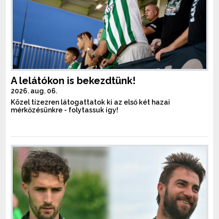
A lelátókon is bekezdtünk!
2026. aug. 06.
Közel tízezren látogattatok ki az első két hazai
mérkőzésünkre - folytassuk így!