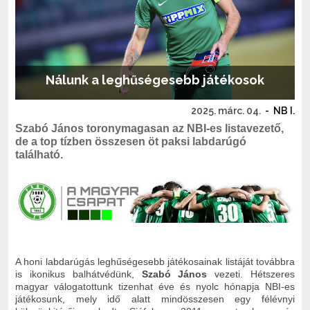
Nálunk a leghűségesebb játékosok
2025. márc. 04.
-
NB I.
Szabó János toronymagasan az NBI-es listavezető,
de a top tízben összesen öt paksi labdarúgó
található.
A honi labdarúgás leghűségesebb játékosainak listáját továbbra
is ikonikus balhátvédünk,
Szabó János
vezeti. Hétszeres
magyar válogatottunk tizenhat éve és nyolc hónapja NBI-es
játékosunk, mely idő alatt mindösszesen egy félévnyi