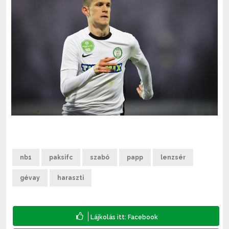
nb1
paksifc
szabó
papp
lenzsér
gévay
haraszti