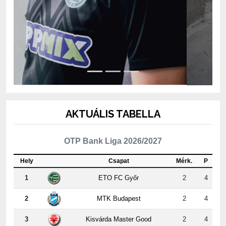
AKTUÁLIS TABELLA
OTP Bank Liga 2026/2027
Hely
Csapat
Mérk.
P
1
ETO FC Győr
2
4
2
MTK Budapest
2
4
3
Kisvárda Master Good
2
4
4
Újpest FC
2
3