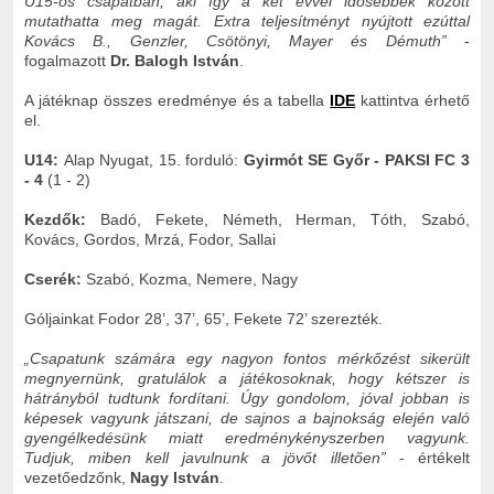
U15-ös csapatban, aki így a két évvel idősebbek között
mutathatta meg magát. Extra teljesítményt nyújtott ezúttal
Kovács B., Genzler, Csötönyi, Mayer és Démuth”
-
fogalmazott
Dr. Balogh István
.
A játéknap összes eredménye és a tabella
IDE
kattintva érhető
el.
U14:
Alap Nyugat, 15. forduló:
Gyirmót SE Győr - PAKSI FC 3
- 4
(1 - 2)
Kezdők:
Badó, Fekete, Németh, Herman, Tóth, Szabó,
Kovács, Gordos, Mrzá, Fodor, Sallai
Cserék:
Szabó, Kozma, Nemere, Nagy
Góljainkat Fodor 28’, 37’, 65’, Fekete 72’ szerezték.
„Csapatunk számára egy nagyon fontos mérkőzést sikerült
megnyernünk, gratulálok a játékosoknak, hogy kétszer is
hátrányból tudtunk fordítani. Úgy gondolom, jóval jobban is
képesek vagyunk játszani, de sajnos a bajnokság elején való
gyengélkedésünk miatt eredménykényszerben vagyunk.
Tudjuk, miben kell javulnunk a jövőt illetően”
- értékelt
vezetőedzőnk,
Nagy István
.