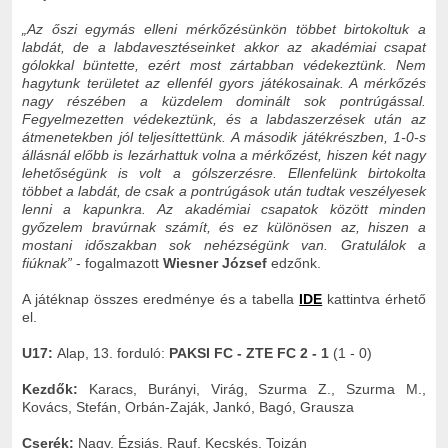
„Az őszi egymás elleni mérkőzésünkön többet birtokoltuk a
labdát, de a labdavesztéseinket akkor az akadémiai csapat
gólokkal büntette, ezért most zártabban védekeztünk. Nem
hagytunk területet az ellenfél gyors játékosainak. A mérkőzés
nagy részében a küzdelem dominált sok pontrúgással.
Fegyelmezetten védekeztünk, és a labdaszerzések után az
átmenetekben jól teljesíttettünk. A második játékrészben, 1-0-s
állásnál előbb is lezárhattuk volna a mérkőzést, hiszen két nagy
lehetőségünk is volt a gólszerzésre. Ellenfelünk birtokolta
többet a labdát, de csak a pontrúgások után tudtak veszélyesek
lenni a kapunkra. Az akadémiai csapatok között minden
győzelem bravúrnak számít, és ez különösen az, hiszen a
mostani időszakban sok nehézségünk van. Gratulálok a
fiúknak”
- fogalmazott
Wiesner József
edzőnk.
A játéknap összes eredménye és a tabella
IDE
kattintva érhető
el.
U17:
Alap, 13. forduló:
PAKSI FC - ZTE FC 2 - 1
(1 - 0)
Kezdők:
Karacs, Burányi, Virág, Szurma Z., Szurma M.,
Kovács, Stefán, Orbán-Zaják, Jankó, Bagó, Grausza
Cserék:
Nagy, Ézsiás, Rauf, Kecskés, Tojzán