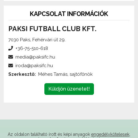
KAPCSOLAT INFORMÁCIÓK
PAKSI FUTBALL CLUB KFT.
7030 Paks, Fehérvári út 29.
+36-75-510-618
media@paksifc.hu
iroda@paksifc.hu
Szerkesztő:
Méhes Tamás, sajtófőnök
Küldjön üzenetet!
Az oldalon található írott és képi anyagok
engedélykötelesek
,