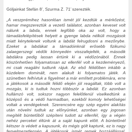
Góljainkat Stefán 8’, Szurma Z. 71’ szerezték.
„A veszprémihez hasonlóan ismét jól kezdtük a mérkőzést,
hamar megszereztük a vezető találatot, azonban keveset volt
nálunk a labda, ennek legfőbb oka az volt, hogy a
támadásfelépítések helyett a gyenge labda nélküli mozgások
miatt kénytelenek voltunk a labdát felrugdosni a mezőnybe.
Ezeket a labdákat a támadóinknál erősebb fizikumú
zalaegerszegi védők könnyedén visszafejelték, a második
labdákra pedig lassan értünk ki a védőzónából. Ennek
köszönhetően folyamatosan az ellenfél volt a kezdeményező,
mi csak reagálni tudtunk rájuk. Az első félidőben inkább a
küzdelem dominált, nem alakult ki folyamatos játék. A
szünetben felhívtuk a figyelmet a már említett problémára, erre
a játékosok a második félidő elején jól reagáltak, több volt a
mozgás, ki is tudtuk hozni többször a labdát. Ez azonban
hullámzó volt, sokszor nagyon felelőtlenül viselkedtünk a
középső és a védő harmadban, ezekből komoly lehetőségei
voltak a vendégeknek. Szerencsére egy szép egyéni alakítás
után növelni tudtuk az előnyünket, azonban egy jogosan
megítélt büntetőből szépíteni tudott az ellenfél, így a végén
nehéz perceket éltünk át a saját kapunk előtt. A büntetőnél
kétszer is védett a kapusunk, és mégis gólt kaptunk, ez is nagy
fegyelmezetlenség. A játékosok ismét remek hozzáállással,