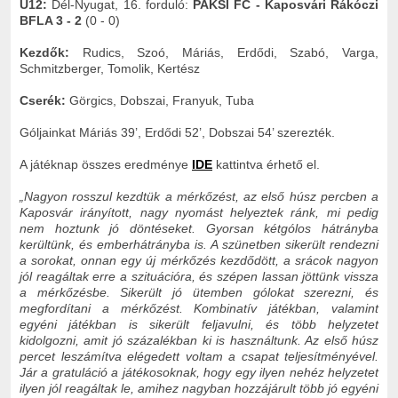
U12:
Dél-Nyugat, 16. forduló:
PAKSI FC - Kaposvári Rákóczi
BFLA 3 - 2
(0 - 0)
Kezdők:
Rudics, Szoó, Máriás, Erdődi, Szabó, Varga,
Schmitzberger, Tomolik, Kertész
Cserék:
Görgics, Dobszai, Franyuk, Tuba
Góljainkat Máriás 39’, Erdődi 52’, Dobszai 54’ szerezték.
A játéknap összes eredménye
IDE
kattintva érhető el.
„Nagyon rosszul kezdtük a mérkőzést, az első húsz percben a
Kaposvár irányított, nagy nyomást helyeztek ránk, mi pedig
nem hoztunk jó döntéseket. Gyorsan kétgólos hátrányba
kerültünk, és emberhátrányba is. A szünetben sikerült rendezni
a sorokat, onnan egy új mérkőzés kezdődött, a srácok nagyon
jól reagáltak erre a szituációra, és szépen lassan jöttünk vissza
a mérkőzésbe. Sikerült jó ütemben gólokat szerezni, és
megfordítani a mérkőzést. Kombinatív játékban, valamint
egyéni játékban is sikerült feljavulni, és több helyzetet
kidolgozni, amit jó százalékban ki is használtunk. Az első húsz
percet leszámítva elégedett voltam a csapat teljesítményével.
Jár a gratuláció a játékosoknak, hogy egy ilyen nehéz helyzetet
ilyen jól reagáltak le, amihez nagyban hozzájárult több jó egyéni