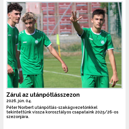
Zárul az utánpótlásszezon
2026. jún. 04.
Péter Norbert utánpótlás-szakágvezetőnkkel
tekintettünk vissza korosztályos csapataink 2025/26-os
szezonjára.