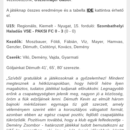
A játéknap összes eredménye és a tabella
IDE
kattintva érhető
el.
U15:
Regionális, Kiemelt - Nyugat, 15. forduló:
Szombathelyi
Haladás VSE - PAKSI FC 0 - 3
(0 - 0)
Kezdők:
Moszbauer, Földi, Fábián, Víz, Mayer, Hamvas,
Genzler, Démuth, Csötönyi, Kovács, Demény
Cserék:
Viló, Demény, Vajda, Gyarmati
Góljainkat Démuth 41’, 65’, 80’ szerezte.
„Szívből gratulálok a játékosoknak a győzelemhez! Mindent
megtesznek a hétköznapokban, hogy hétről hétre ilyen
magabiztos, tudatos játékkal tudjanak előrukkolni. Legnagyobb
erőnk a csapategységben jelenik meg, nagyon jó a közösség,
öröm a fiúk edzőjének lenni. Démuth Kevin az elmúlt három
bajnoki mérkőzésen egymaga tíz gólt szerzett, amely
véleményem szerint eléri a korosztályos válogatott formát,
azonban ebben az egész csapat pozitív, fejlődő csapatjátéka
tükröződik. Pozitívum továbbá, hogy a klub egyik felfedezettje -
Demény Zsombor - határozott játékkal tudott bemutatkozni az