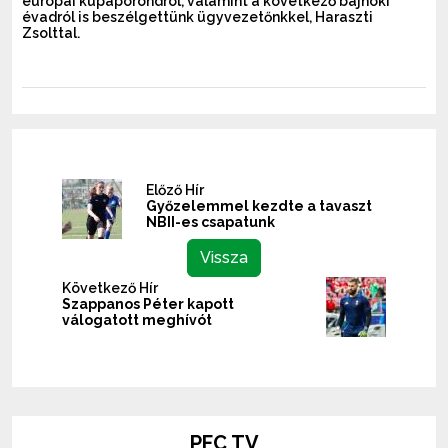
európai kupaporondról, valamint a következő bajnoki
évadról is beszélgettünk ügyvezetőnkkel, Haraszti
Zsolttal.
Előző Hír
Győzelemmel kezdte a tavaszt
NBII-es csapatunk
Vissza
Következő Hír
Szappanos Péter kapott
válogatott meghívót
PFC TV