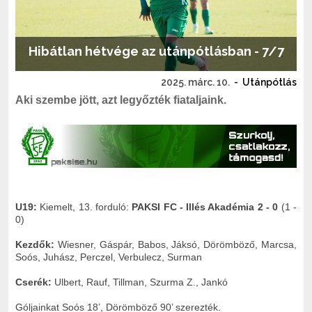
Hibátlan hétvége az utánpótlásban - 7/7
2025. márc. 10.
-
Utánpótlás
Aki szembe jött, azt legyőzték fiataljaink.
U19:
Kiemelt, 13. forduló:
PAKSI FC - Illés Akadémia 2 - 0
(1 -
0)
Kezdők:
Wiesner, Gáspár, Babos, Jáksó, Dörömböző, Marcsa,
Soós, Juhász, Perczel, Verbulecz, Surman
Cserék:
Ulbert, Rauf, Tillman, Szurma Z., Jankó
Góljainkat Soós 18’, Dörömböző 90’ szerezték.