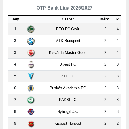
OTP Bank Liga 2026/2027
Hely
Csapat
Mérk.
P
1
ETO FC Győr
2
4
2
MTK Budapest
2
4
3
Kisvárda Master Good
2
4
4
Újpest FC
2
3
5
ZTE FC
2
3
6
Puskás Akadémia FC
2
3
7
PAKSI FC
2
3
8
Nyíregyháza
2
3
9
Kispest-Honvéd
2
2