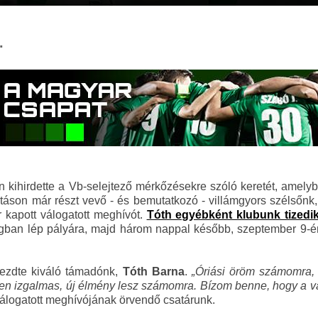
.
 kihirdette a Vb-selejtező mérkőzésekre szóló keretét, amelyb
rtáson már részt vevő - és bemutatkozó - villámgyors szélsőnk
r kapott válogatott meghívót.
Tóth egyébként klubunk tizedik(!
gban lép pályára, majd három nappal később, szeptember 9-én 
ezdte kiváló támadónk,
Tóth Barna
.
„Óriási öröm számomra,
zen izgalmas, új élmény lesz számomra. Bízom benne, hogy a v
válogatott meghívójának örvendő csatárunk
.