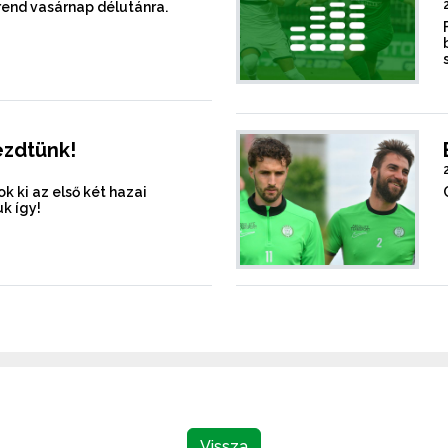
rend vasárnap délutánra.
ezdtünk!
k ki az első két hazai
k így!
Vissza