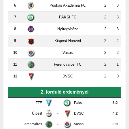
6
Puskás Akadémia FC
2
3
7
PAKSI FC
2
3
8
Nyíregyháza
2
3
9
Kispest-Honvéd
2
2
10
Vasas
2
2
11
Ferencvárosi TC
2
1
12
DVSC
2
0
2. forduló erdeményei
ZTE
-
Paks
5:2
Újpest
-
DVSC
4:2
Ferencváros
-
Vasas
0:0