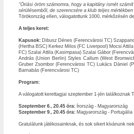
"Óriási öröm számomra, hogy a kapitány ismét számít
sérülésemből, de szerencsére a klub teljes mértékben 
Törökország ellen,
válogatottunk 1000. mérkőzésén de
A teljes keret:
Kapusok:
Dibusz Dénes (Ferencvárosi TC) Szappano
(Hertha BSC) Kerkez Milos (FC Liverpool) Mocsi Attil
FC) Szalai Attila (Kasimpasa) Szalai Gábor (Ferencv
András (Union Berlin) Styles Callum (West Bromwic
Gruber Zsombor (Ferencvárosi TC) Lukács Dániel (
Barnabás (Ferencvárosi TC)
Program:
A válogatott kerettagjai szeptember 1-jén találkoznak T
Szeptember 6., 20.45 óra:
Írország - Magyarország
Szeptember 9., 20.45 óra:
Magyarország - Portugália
Gratulálunk játékosainknak, és sok sikert kívánunk ne