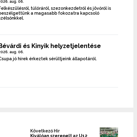
2026. aug. 06.
Felkészülésről, túlóráról, szezonkezdetről és jövőről is
beszélgettünk a magasabb fokozatra kapcsoló
szélsőnkkel.
Bévárdi és Kinyik helyzetjelentése
2026. aug. 06.
Csupa jó hírek érkeztek sérültjeink állapotáról.
Következő Hír
Kiválóan szerepelt az U12