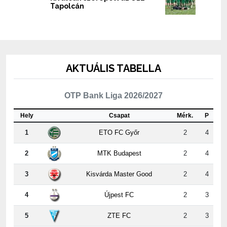
Tapolcán
AKTUÁLIS TABELLA
OTP Bank Liga 2026/2027
Hely
Csapat
Mérk.
P
1
ETO FC Győr
2
4
2
MTK Budapest
2
4
3
Kisvárda Master Good
2
4
4
Újpest FC
2
3
5
ZTE FC
2
3