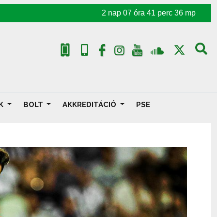
2
nap
07
óra
41
perc
34
mp
AK
BOLT
AKKREDITÁCIÓ
PSE