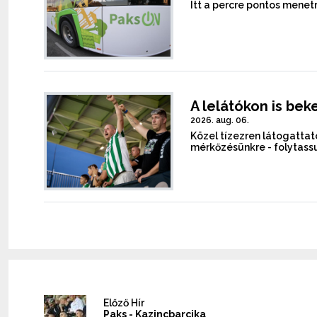
Itt a percre pontos menet
A lelátókon is bek
2026. aug. 06.
Közel tízezren látogattato
mérkőzésünkre - folytassu
Előző Hír
Paks - Kazincbarcika