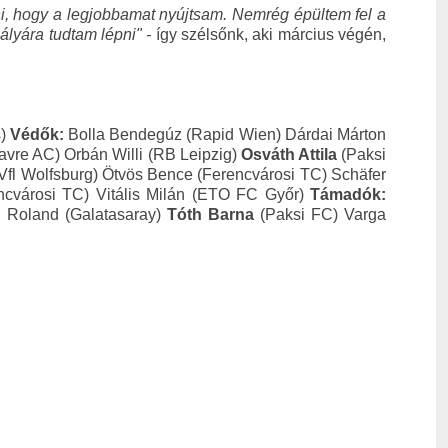
i, hogy a legjobbamat nyújtsam. Nemrég épültem fel a
ályára tudtam lépni" -
így szélsőnk, aki március végén,
s)
Védők:
Bolla Bendegúz (Rapid Wien) Dárdai Márton
avre AC) Orbán Willi (RB Leipzig)
Osváth Attila
(Paksi
fl Wolfsburg) Ötvös Bence (Ferencvárosi TC) Schäfer
encvárosi TC) Vitális Milán (ETO FC Győr)
Támadók:
 Roland (Galatasaray)
Tóth Barna
(Paksi FC) Varga