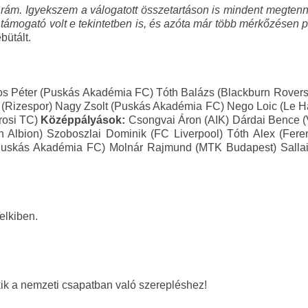
 rám. Igyekszem a válogatott összetartáson is mindent megtenn
támogató volt e tekintetben is, és azóta már több mérkőzésen p
bütált.
s Péter (Puskás Akadémia FC) Tóth Balázs (Blackburn Rover
a (Rizespor) Nagy Zsolt (Puskás Akadémia FC) Nego Loic (Le H
árosi TC)
Középpályások:
Csongvai Áron (AIK) Dárdai Bence (V
h Albion) Szoboszlai Dominik (FC Liverpool) Tóth Alex (Fer
Puskás Akadémia FC) Molnár Rajmund (MTK Budapest) Sallai
elkiben.
kik a nemzeti csapatban való szerepléshez!