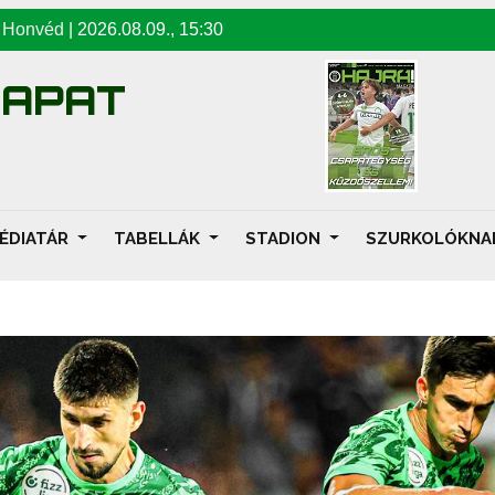
-
Honvéd
|
2026.08.09
.,
15:30
SAPAT
ÉDIATÁR
TABELLÁK
STADION
SZURKOLÓKN