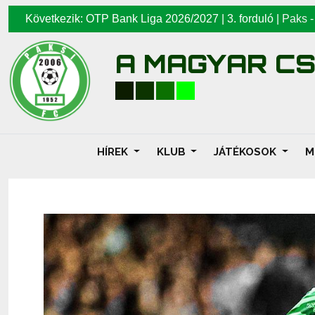
Következik: OTP Bank Liga 2026/2027 | 3. forduló |
Paks
A MAGYAR C
HÍREK
KLUB
JÁTÉKOSOK
M