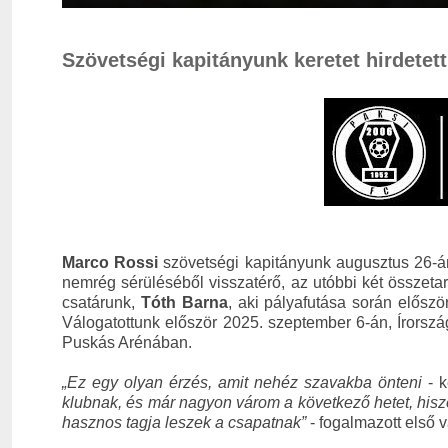
Szövetségi kapitányunk keretet hirdetett
Marco Rossi
szövetségi kapitányunk augusztus 26-án
nemrég sérüléséből visszatérő, az utóbbi két összeta
csatárunk,
Tóth Barna
, aki pályafutása során előszö
Válogatottunk először 2025. szeptember 6-án, Írorszá
Puskás Arénában.
„Ez egy olyan érzés, amit nehéz szavakba önteni
- k
klubnak, és már nagyon várom a következő hetet, his
hasznos tagja leszek a csapatnak”
- fogalmazott első 