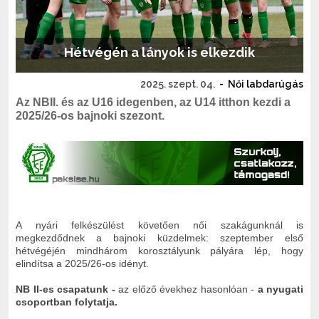
Hétvégén a lányok is elkezdik
2025. szept. 04.
-
Női labdarúgás
Az NBII. és az U16 idegenben, az U14 itthon kezdi a
2025/26-os bajnoki szezont.
A nyári felkészülést követően női szakágunknál is
megkezdődnek a bajnoki küzdelmek: szeptember első
hétvégéjén mindhárom korosztályunk pályára lép, hogy
elindítsa a 2025/26-os idényt.
NB II-es csapatunk -
az előző évekhez hasonlóan -
a
nyugati
csoportban folytatja.