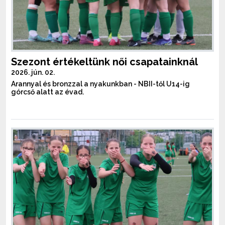
Szezont értékeltünk női csapatainknál
2026. jún. 02.
Arannyal és bronzzal a nyakunkban - NBII-től U14-ig
górcső alatt az évad.