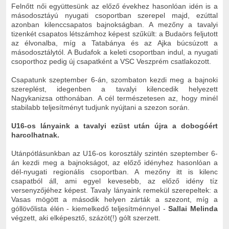
Felnőtt női együttesünk az előző évekhez hasonlóan idén is a
másodosztáyú nyugati csoportban szerepel majd, ezúttal
azonban kilenccsapatos bajnokságban. A mezőny a tavalyi
tizenkét csapatos létszámhoz képest szűkült: a Budaörs feljutott
az élvonalba, míg a Tatabánya és az Ajka búcsúzott a
másodosztálytól. A Budafok a keleti csoportban indul, a nyugati
csoporthoz pedig új csapatként a VSC Veszprém csatlakozott.
Csapatunk szeptember 6-án, szombaton kezdi meg a bajnoki
szereplést, idegenben a tavalyi kilencedik helyezett
Nagykanizsa otthonában. A cél természetesen az, hogy minél
stabilabb teljesítményt tudjunk nyújtani a szezon során.
U16-os lányaink a tavalyi ezüst után újra a dobogóért
harcolhatnak.
Utánpótlásunkban az U16-os korosztály szintén szeptember 6-
án kezdi meg a bajnokságot, az előző idényhez hasonlóan a
dél-nyugati regionális csoportban. A mezőny itt is kilenc
csapatból áll, ami egyel kevesebb, az előző idény tíz
versenyzőjéhez képest. Tavaly lányaink remekül szerepeltek: a
Vasas mögött a második helyen zárták a szezont, míg a
góllövőlista élén - kiemelkedő teljesítménnyel -
Sallai Melinda
végzett, aki elképesztő, százöt(!) gólt szerzett.