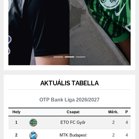
AKTUÁLIS TABELLA
OTP Bank Liga 2026/2027
Hely
Csapat
Mérk.
P
1
ETO FC Győr
2
4
2
MTK Budapest
2
4
3
Kisvárda Master Good
2
4