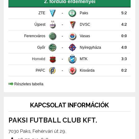
ZTE
-
Paks
5:2
Újpest
-
DVSC
4:2
Ferencváros
-
Vasas
0:0
Győr
-
Nyíregyháza
4:0
Honvéd
-
MTK
3:3
PAFC
-
Kisvárda
0:2
Részletes tabella
KAPCSOLAT INFORMÁCIÓK
PAKSI FUTBALL CLUB KFT.
7030 Paks, Fehérvári út 29.
+36-75-510-618
media@paksifc.hu