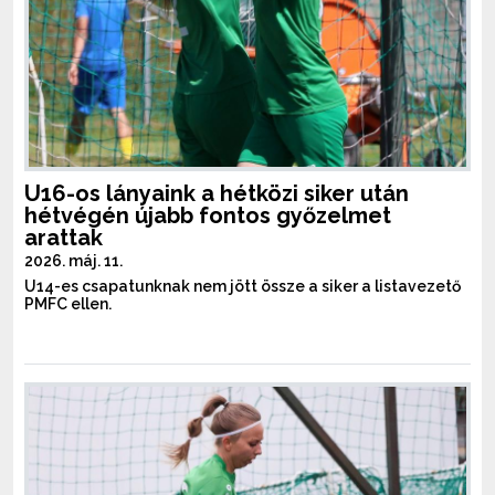
U16-os lányaink a hétközi siker után
hétvégén újabb fontos győzelmet
arattak
2026. máj. 11.
U14-es csapatunknak nem jött össze a siker a listavezető
PMFC ellen.