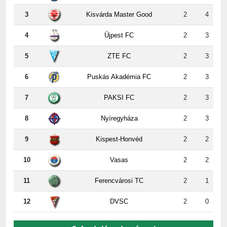
4
Újpest FC
2
3
5
ZTE FC
2
3
6
Puskás Akadémia FC
2
3
7
PAKSI FC
2
3
8
Nyíregyháza
2
3
9
Kispest-Honvéd
2
2
10
Vasas
2
2
11
Ferencvárosi TC
2
1
12
DVSC
2
0
2. forduló erdeményei