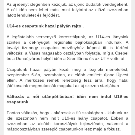
Az új idényt idegenben kezdjük, az újonc Budafok vendégeként.
A cél idén sem lehet más, mint folytatni az előző szezonban
látott lendületet és fejlődést.
U14-es csapatunk hazai pályán rajtol.
A legfiatalabb versenyző korosztályunk, az U14-es lányaink
szintén a dél-nyugati regionális bajnokságban indulnak. A
tavalyi tizenegy csapatos mezőnyhöz képest itt is történt
változás: a Vasas magasabb osztályban folytatja, míg a Csepel
és a Dunaújváros helyét idén a Szentlőrinc és az UTE vette át.
Csapatunk hazai pályán kezdi meg a bajnoki menetelést,
szeptember 6-án, szombaton, az előbb említett újonc Újpest
ellen. A mérkőzés remek lehetőség lesz arra, hogy fiatal
játékosaink megmutassák magukat az új szezon startjában.
Változás a női utánpótlásban: idén nem indul U19-es
csapatunk.
Fontos változás, hogy - akárcsak a fiú szakágban - klubunk az
idei szezonban nem indít U19-es leány csapatot. Ebben a
szezonban az alsóbb korosztályok fejlesztésén, valamint a
másodosztályban szereplő csapatunkon lesz majd a fókusz.