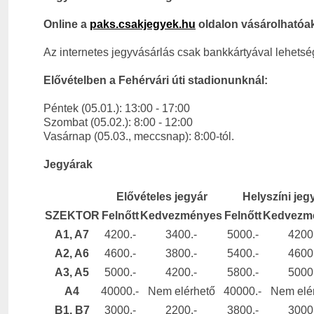
Online a
paks.csakjegyek.hu
oldalon vásárolhatóak
Az internetes jegyvásárlás csak bankkártyával lehets
Elővételben a Fehérvári úti stadionunknál:
Péntek (05.01.): 13:00 - 17:00
Szombat (05.02.): 8:00 - 12:00
Vasárnap (05.03., meccsnap): 8:00-tól.
Jegyárak
Elővételes jegyár
Helyszíni jeg
SZEKTOR
Felnőtt
Kedvezményes
Felnőtt
Kedvezm
A1, A7
4200.-
3400.-
5000.-
4200
A2, A6
4600.-
3800.-
5400.-
4600
A3, A5
5000.-
4200.-
5800.-
5000
A4
40000.-
Nem elérhető
40000.-
Nem elé
B1, B7
3000.-
2200.-
3800.-
3000