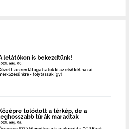
A lelátókon is bekezdtünk!
2026. aug. 06.
Közel tízezren látogattatok ki az első két hazai
mérkőzésünkre - folytassuk így!
Középre tolódott a térkép, de a
leghosszabb túrák maradtak
2026. aug. 05.
Összesen 6772 kilométert utazunk majd a OTP Bank