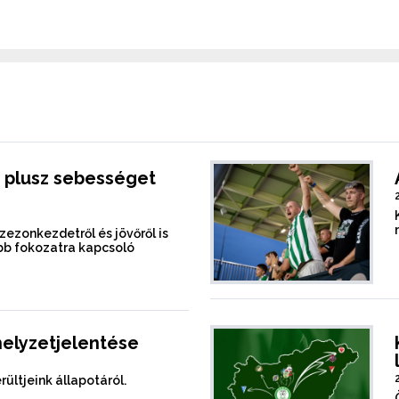
 plusz sebességet
szezonkezdetről és jövőről is
b fokozatra kapcsoló
helyzetjelentése
rültjeink állapotáról.