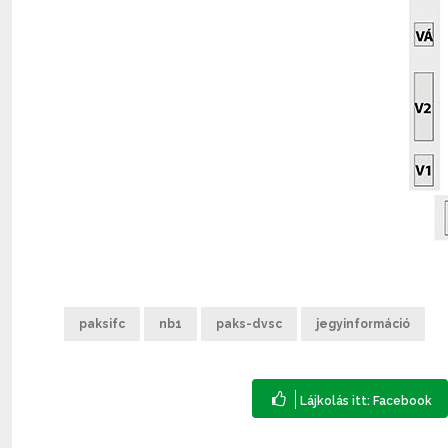
paksifc
nb1
paks-dvsc
jegyinformáció