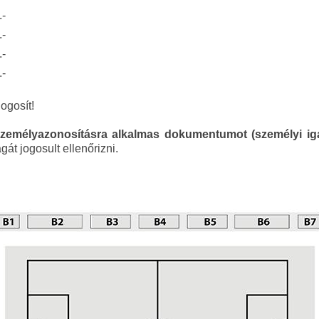
.-
.-
.-
.-
jogosít!
zemélyazonosításra alkalmas dokumentumot (személyi igazo
t jogosult ellenőrizni.