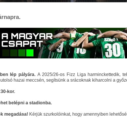
árnapra.
ben lép pályára.
A
2025/26-os Fizz Liga harminckettedik, teh
tolsó hazai meccsén, segítsünk a srácoknak kiharcolni a győz
:30-kor.
ehet belépni a stadionba.
tok megadása!
Kérjük szurkolóinkat, hogy amennyiben lehetőség