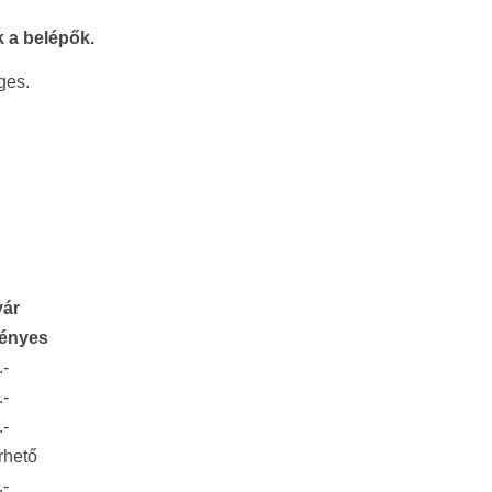
 a belépők.
éges.
yár
ényes
.-
.-
.-
rhető
.-