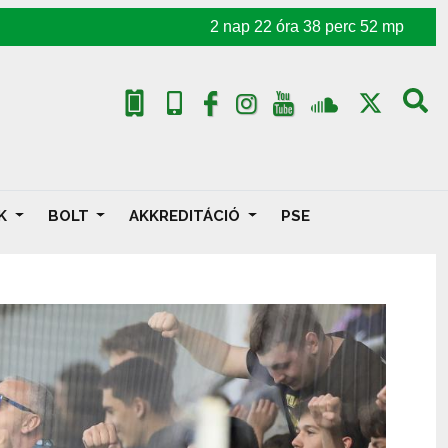
2
nap
22
óra
38
perc
50
mp
AK
BOLT
AKKREDITÁCIÓ
PSE