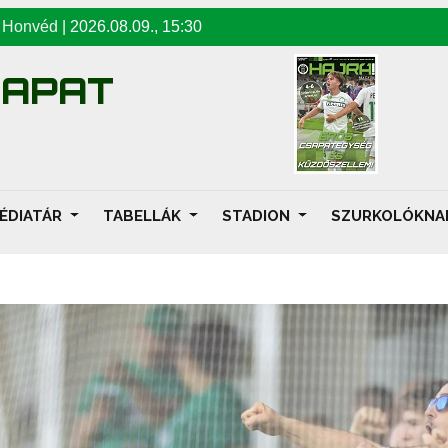
-
Honvéd
|
2026.08.09
.,
15:30
SAPAT
ÉDIATÁR
TABELLÁK
STADION
SZURKOLÓKN