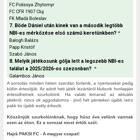
A sorsolás minden héten szerdán történik, a nyerteseket pedig
külön értesítjük. Az adott heti játék lezártáról klubunk honlapján
értesülhetnek szurkolóink. H
a valaki lemarad az aktuális
játékról, nincs ok aggodalomra - jövő hét pénteken újabb retro
pakk és újabb esély érkezik.
Köszönjük szurkolóinknak, hogy húsz éve velünk vannak
ezen az úton. Ez a sorozat most értük szól.
Hajrá PAKSI FC - A magyar csapat!