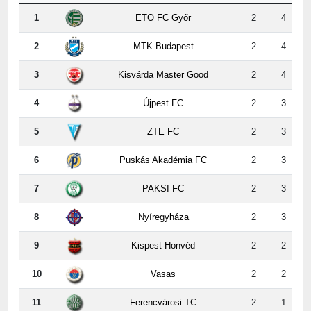
1
ETO FC Győr
2
4
2
MTK Budapest
2
4
3
Kisvárda Master Good
2
4
4
Újpest FC
2
3
5
ZTE FC
2
3
6
Puskás Akadémia FC
2
3
7
PAKSI FC
2
3
8
Nyíregyháza
2
3
9
Kispest-Honvéd
2
2
10
Vasas
2
2
11
Ferencvárosi TC
2
1