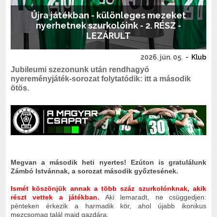
Újra játékban - különleges mezeket
nyerhetnek szurkolóink - 2. RÉSZ -
LEZÁRULT
2026. jún. 05.
-
Klub
Jubileumi szezonunk után rendhagyó
nyereményjáték-sorozat folytatódik: itt a második
ötös.
Megvan a második heti nyertes! Ezúton is gratulálunk
Zámbó Istvánnak, a sorozat második győztesének.
Ismét köszönjük annak a több száz szurkolónknak, akik
részt vettek a játékban.
Aki lemaradt, ne csüggedjen:
pénteken érkezik a harmadik kör, ahol újabb ikonikus
mezcsomag talál majd gazdára.