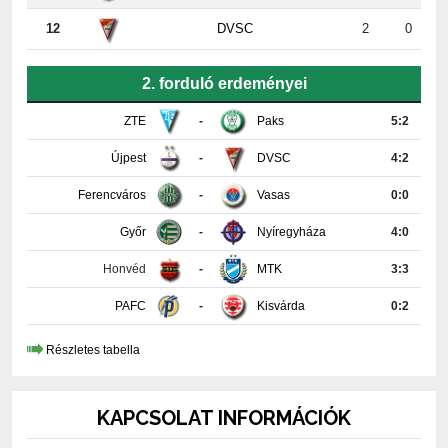
12
DVSC
2
0
2. forduló erdeményei
ZTE
-
Paks
5:2
Újpest
-
DVSC
4:2
Ferencváros
-
Vasas
0:0
Győr
-
Nyíregyháza
4:0
Honvéd
-
MTK
3:3
PAFC
-
Kisvárda
0:2
Részletes tabella
KAPCSOLAT INFORMÁCIÓK