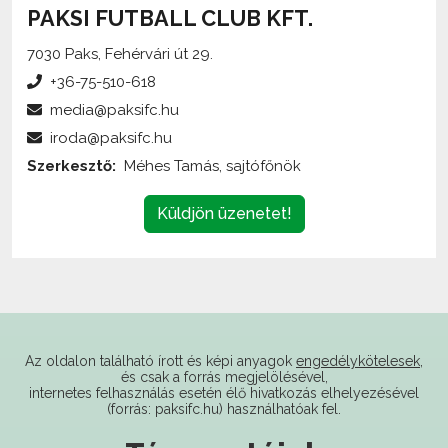
PAKSI FUTBALL CLUB KFT.
7030 Paks, Fehérvári út 29.
+36-75-510-618
media@paksifc.hu
iroda@paksifc.hu
Szerkesztő:
Méhes Tamás, sajtófőnök
Küldjön üzenetet!
Az oldalon található írott és képi anyagok
engedélykötelesek
,
és csak a forrás megjelölésével,
internetes felhasználás esetén élő hivatkozás elhelyezésével
(forrás: paksifc.hu) használhatóak fel.