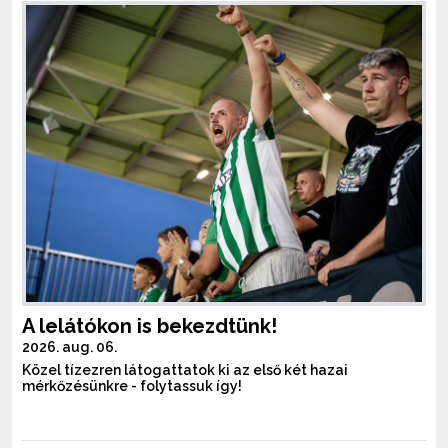
A lelátókon is bekezdtünk!
2026. aug. 06.
Közel tízezren látogattatok ki az első két hazai
mérkőzésünkre - folytassuk így!