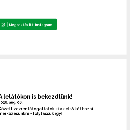
A lelátókon is bekezdtünk!
2026. aug. 06.
Közel tízezren látogattatok ki az első két hazai
mérkőzésünkre - folytassuk így!