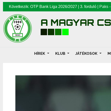
Következik: OTP Bank Liga 2026/2027 | 3. forduló |
Paks
A MAGYAR C
HÍREK
KLUB
JÁTÉKOSOK
M