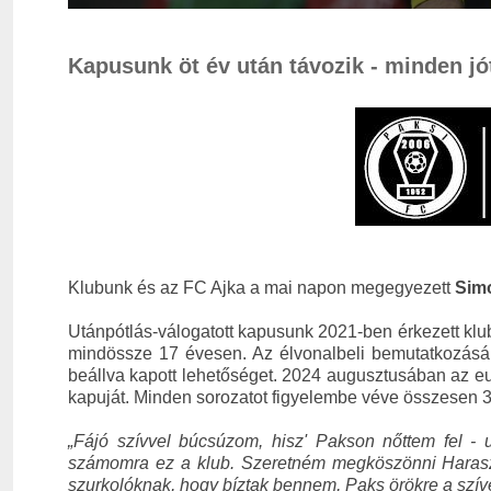
Kapusunk öt év után távozik - minden jó
Klubunk és az FC Ajka a mai napon megegyezett
Sim
Utánpótlás-válogatott kapusunk 2021-ben érkezett klu
mindössze 17 évesen. Az élvonalbeli bemutatkozásár
beállva kapott lehetőséget. 2024 augusztusában az eu
kapuját. Minden sorozatot figyelembe véve összesen 3
„Fájó szívvel búcsúzom, hisz' Pakson nőttem fel - u
számomra ez a klub. Szeretném megköszönni Haraszti
szurkolóknak, hogy bíztak bennem, Paks örökre a szív