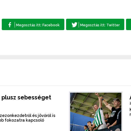
 plusz sebességet
szezonkezdetről és jövőről is
b fokozatra kapcsoló