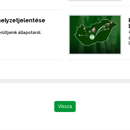
helyzetjelentése
rültjeink állapotáról.
Vissza