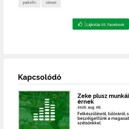
paksifc
simon
Kapcsolódó
Zeke plusz munkái
érnek
2026. aug. 06.
Felkészülésről, túlóráról, 
beszélgettünk a magasab
szélsőnkkel.