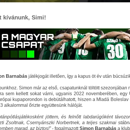
t kívánunk, Simi!
on Barnabás
játékjogát illetően, így a kapus öt év után búcsúz
bunkhoz. Simon már az első, csapatunknál töltött szezonjában n
a sem kellett sokat várni, ugyanis 2022 novemberében, egy Ú
rópai kupaporondon is debütálhatott, hiszen a
Mladá Boleslav
3 alkalommal őrizte együttesünk hálóját.
tánpótlásjátékosként jöttem, és felnőtt labdarúgóként távoz
 Zsoltnak, Csernyánszki Norbertnek, a teljes szakmai stábna
emben marad, az biztos!” -
fogalmazott
Simon Barnabás
a klub