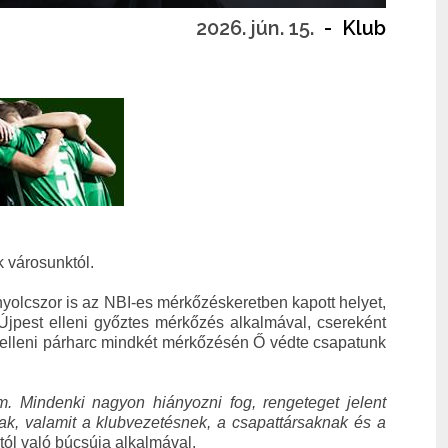
2026. jún. 15.
-
Klub
ik városunktól.
yolcszor is az NBI-es mérkőzéskeretben kapott helyet,
jpest elleni győztes mérkőzés alkalmával, csereként
elleni párharc mindkét mérkőzésén Ő védte csapatunk
om. Mindenki nagyon hiányozni fog, rengeteget jelent
k, valamit a klubvezetésnek, a csapattársaknak és a
tól való búcsúja alkalmával.