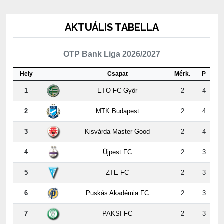
AKTUÁLIS TABELLA
OTP Bank Liga 2026/2027
Hely
Csapat
Mérk.
P
1
ETO FC Győr
2
4
2
MTK Budapest
2
4
3
Kisvárda Master Good
2
4
4
Újpest FC
2
3
5
ZTE FC
2
3
6
Puskás Akadémia FC
2
3
7
PAKSI FC
2
3