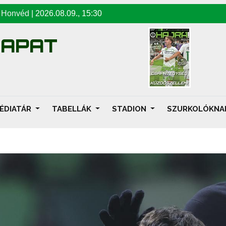
-
Honvéd
|
2026.08.09
.,
15:30
SAPAT
ÉDIATÁR
TABELLÁK
STADION
SZURKOLÓKN