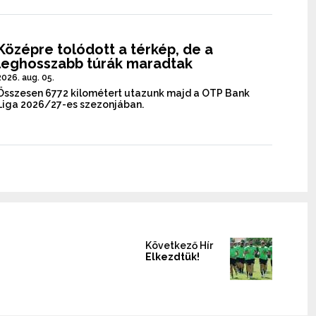
Középre tolódott a térkép, de a
leghosszabb túrák maradtak
2026. aug. 05.
Összesen 6772 kilométert utazunk majd a OTP Bank
Liga 2026/27-es szezonjában.
Következő Hír
Elkezdtük!