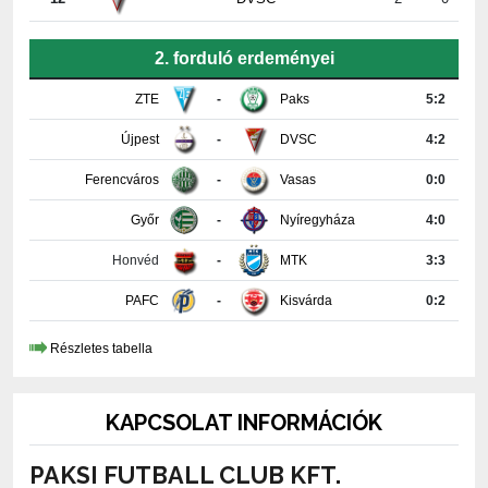
2. forduló erdeményei
ZTE
-
Paks
5:2
Újpest
-
DVSC
4:2
Ferencváros
-
Vasas
0:0
Győr
-
Nyíregyháza
4:0
Honvéd
-
MTK
3:3
PAFC
-
Kisvárda
0:2
Részletes tabella
KAPCSOLAT INFORMÁCIÓK
PAKSI FUTBALL CLUB KFT.