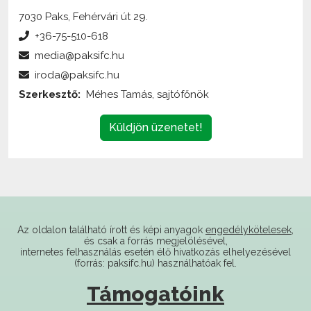
7030 Paks, Fehérvári út 29.
+36-75-510-618
media@paksifc.hu
iroda@paksifc.hu
Szerkesztő:
Méhes Tamás, sajtófőnök
Küldjön üzenetet!
Az oldalon található írott és képi anyagok
engedélykötelesek
,
és csak a forrás megjelölésével,
internetes felhasználás esetén élő hivatkozás elhelyezésével
(forrás: paksifc.hu) használhatóak fel.
Támogatóink