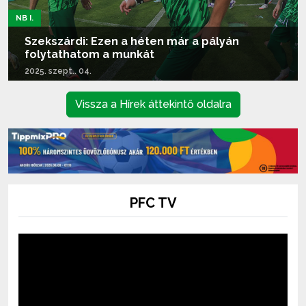
NB I.
Szekszárdi: Ezen a héten már a pályán
folytathatom a munkát
2025. szept.. 04.
Tovább olvasom...
Vissza a Hírek áttekintő oldalra
PFC TV