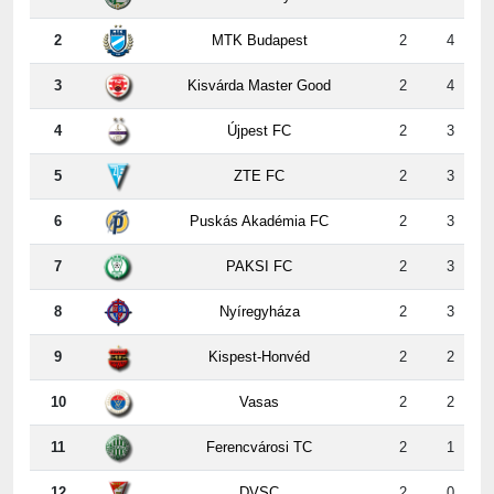
2
MTK Budapest
2
4
3
Kisvárda Master Good
2
4
4
Újpest FC
2
3
5
ZTE FC
2
3
6
Puskás Akadémia FC
2
3
7
PAKSI FC
2
3
8
Nyíregyháza
2
3
9
Kispest-Honvéd
2
2
10
Vasas
2
2
11
Ferencvárosi TC
2
1
12
DVSC
2
0