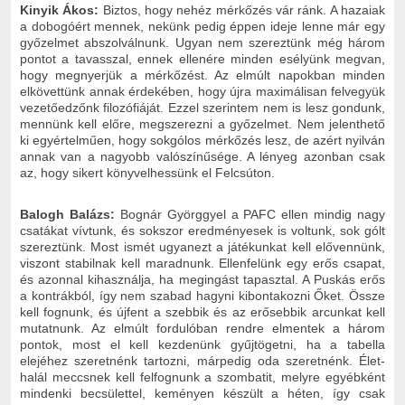
Kinyik Ákos:
Biztos, hogy nehéz mérkőzés vár ránk. A hazaiak
a dobogóért mennek, nekünk pedig éppen ideje lenne már egy
győzelmet abszolválnunk. Ugyan nem szereztünk még három
pontot a tavasszal, ennek ellenére minden esélyünk megvan,
hogy megnyerjük a mérkőzést. Az elmúlt napokban minden
elkövettünk annak érdekében, hogy újra maximálisan felvegyük
vezetőedzőnk filozófiáját. Ezzel szerintem nem is lesz gondunk,
mennünk kell előre, megszerezni a győzelmet. Nem jelenthető
ki egyértelműen, hogy sokgólos mérkőzés lesz, de azért nyilván
annak van a nagyobb valószínűsége. A lényeg azonban csak
az, hogy sikert könyvelhessünk el Felcsúton.
Balogh Balázs:
Bognár Györggyel a PAFC ellen mindig nagy
csatákat vívtunk, és sokszor eredményesek is voltunk, sok gólt
szereztünk. Most ismét ugyanezt a játékunkat kell elővennünk,
viszont stabilnak kell maradnunk. Ellenfelünk egy erős csapat,
és azonnal kihasználja, ha megingást tapasztal. A Puskás erős
a kontrákból, így nem szabad hagyni kibontakozni Őket. Össze
kell fognunk, és újfent a szebbik és az erősebbik arcunkat kell
mutatnunk. Az elmúlt fordulóban rendre elmentek a három
pontok, most el kell kezdenünk gyűjtögetni, ha a tabella
elejéhez szeretnénk tartozni, márpedig oda szeretnénk. Élet-
halál meccsnek kell felfognunk a szombatit, melyre egyébként
mindenki becsülettel, keményen készült a héten, így csak