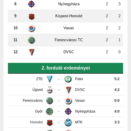
9
Kispest-Honvéd
2
2
10
Vasas
2
2
11
Ferencvárosi TC
2
1
12
DVSC
2
0
2. forduló erdeményei
ZTE
-
Paks
5:2
Újpest
-
DVSC
4:2
Ferencváros
-
Vasas
0:0
Győr
-
Nyíregyháza
4:0
Honvéd
-
MTK
3:3
PAFC
-
Kisvárda
0:2