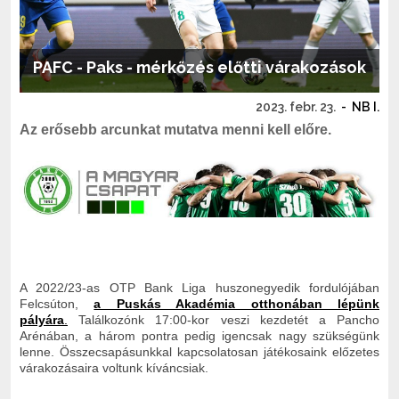
PAFC - Paks - mérkőzés előtti várakozások
2023. febr. 23.
-
NB I.
Az erősebb arcunkat mutatva menni kell előre.
A 2022/23-as OTP Bank Liga huszonegyedik fordulójában
Felcsúton,
a Puskás Akadémia otthonában lépünk
pályára
.
Találkozónk 17:00-kor veszi kezdetét a Pancho
Arénában, a három pontra pedig igencsak nagy szükségünk
lenne. Összecsapásunkkal kapcsolatosan játékosaink előzetes
várakozásaira voltunk kíváncsiak.