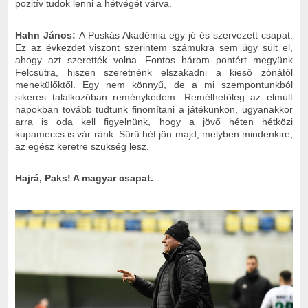
pozitív tudok lenni a hétvégét várva.
Hahn János:
A Puskás Akadémia egy jó és szervezett csapat.
Ez az évkezdet viszont szerintem számukra sem úgy sült el,
ahogy azt szerették volna. Fontos három pontért megyünk
Felcsútra, hiszen szeretnénk elszakadni a kieső zónától
menekülőktől. Egy nem könnyű, de a mi szempontunkból
sikeres találkozóban reménykedem. Remélhetőleg az elmúlt
napokban tovább tudtunk finomítani a játékunkon, ugyanakkor
arra is oda kell figyelnünk, hogy a jövő héten hétközi
kupameccs is vár ránk. Sűrű hét jön majd, melyben mindenkire,
az egész keretre szükség lesz.
Hajrá, Paks! A magyar csapat.