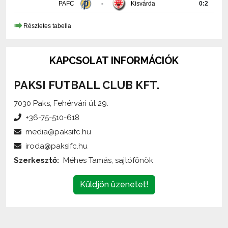
Részletes tabella
KAPCSOLAT INFORMÁCIÓK
PAKSI FUTBALL CLUB KFT.
7030 Paks, Fehérvári út 29.
+36-75-510-618
media@paksifc.hu
iroda@paksifc.hu
Szerkesztő:
Méhes Tamás, sajtófőnök
Küldjön üzenetet!