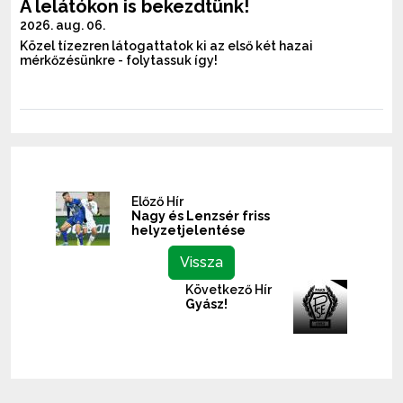
A lelátókon is bekezdtünk!
2026. aug. 06.
Közel tízezren látogattatok ki az első két hazai
mérkőzésünkre - folytassuk így!
Előző Hír
Nagy és Lenzsér friss
helyzetjelentése
Vissza
Következő Hír
Gyász!