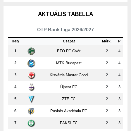
AKTUÁLIS TABELLA
OTP Bank Liga 2026/2027
Hely
Csapat
Mérk.
P
1
ETO FC Győr
2
4
2
MTK Budapest
2
4
3
Kisvárda Master Good
2
4
4
Újpest FC
2
3
5
ZTE FC
2
3
6
Puskás Akadémia FC
2
3
7
PAKSI FC
2
3
8
Nyíregyháza
2
3