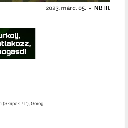
2023. márc. 05.
-
NB III.
i (Skripek 71’), Görög