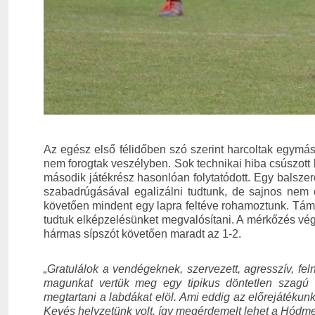
Az egész első félidőben szó szerint harcoltak egymás 
nem forogtak veszélyben. Sok technikai hiba csúszott 
második játékrész hasonlóan folytatódott. Egy balsze
szabadrúgásával egalizálni tudtunk, de sajnos nem ö
követően mindent egy lapra feltéve rohamoztunk. Tám
tudtuk elképzelésünket megvalósítani. A mérkőzés vé
hármas sípszót követően maradt az 1-2.
„Gratulálok a vendégeknek, szervezett, agresszív, fel
magunkat vertük meg egy tipikus döntetlen szagú
megtartani a labdákat elöl. Ami eddig az előrejátéku
Kevés helyzetünk volt, így megérdemelt lehet a Hód