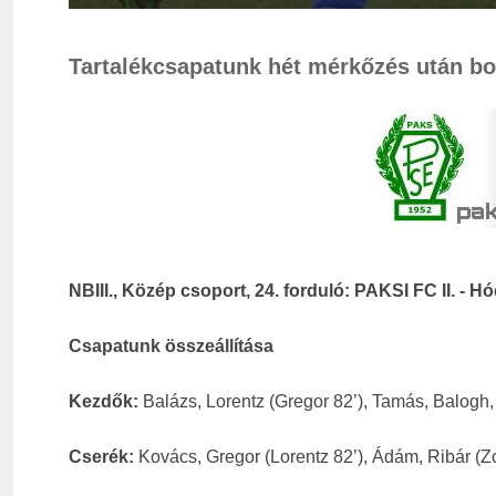
Tartalékcsapatunk hét mérkőzés után bot
NBIII., Közép csoport, 24. forduló: PAKSI FC II. - 
Csapatunk összeállítása
Kezdők:
Balázs, Lorentz (Gregor 82’), Tamás, Balogh, H
Cserék:
Kovács, Gregor (Lorentz 82’), Ádám, Ribár (Zol