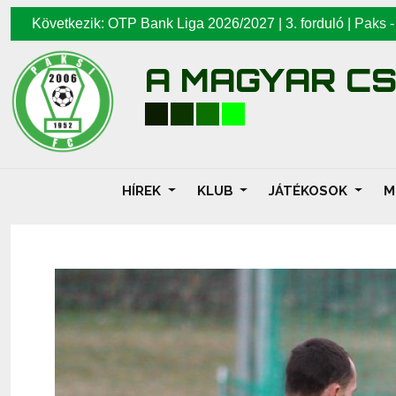
Következik: OTP Bank Liga 2026/2027 | 3. forduló |
Paks
A MAGYAR C
HÍREK
KLUB
JÁTÉKOSOK
M