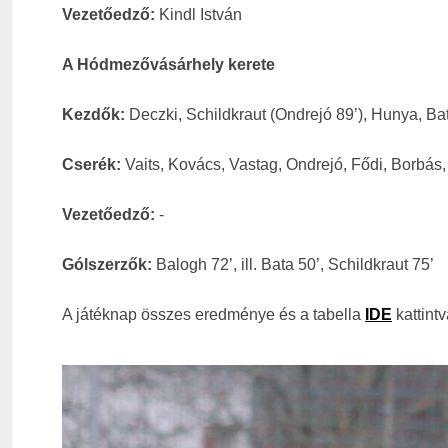
Vezetőedző:
Kindl István
A Hódmezővásárhely kerete
Kezdők:
Deczki, Schildkraut (Ondrejó 89’), Hunya, Ba
Cserék:
Vaits, Kovács, Vastag, Ondrejó, Fődi, Borbás,
Vezetőedző:
-
Gólszerzők:
Balogh 72’, ill. Bata 50’, Schildkraut 75’
A játéknap összes eredménye és a tabella
IDE
kattintv