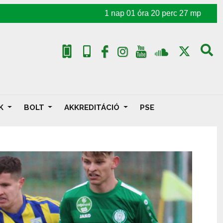
1
nap
01
óra
20
perc
24
mp
AK
BOLT
AKKREDITÁCIÓ
PSE