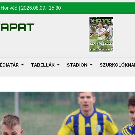
-
Honvéd
|
2026.08.09
.,
15:30
SAPAT
ÉDIATÁR
TABELLÁK
STADION
SZURKOLÓKN