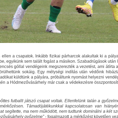
ellen a csapatok. Inkább fizikai párharcok alakultak ki a pálya
be, egyikünk sem talált fogást a másikon. Szabadrúgások után 
rencsés góllal vendégeink megszerezték a vezetést, ami átírta 
rülhettünk sokáig. Egy mélységi indítás után védőink hibázt
adókat küldtünk a pályára, próbáltunk nyomást helyezni vendé
gén a Hódmezővásárhely már csak a védekezésre összpontosítot
nőttes futballt játszó csapat voltak. Ellenfelünk talán a győz
 mérkőzésen. Támadójátékunkkal kapcsolatosan van hiány
nkat segítette, ma nem működött, nem tudtunk dominálni a két s
mezővásárhely győzelme”
- fogalmazott a mérkőzést követően v