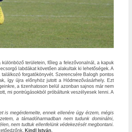
 különböző területein, főleg a felezővonalnál, a kapuk
lecsorgó labdákat követően alakultak ki lehetőségek. A
a találkozó forgatókönyvét. Szerencsére Balogh pontos
ak, így újra előnyhöz jutott a Hódmezővásárhely. Ezt
geinkre, a tizenhatoson belül azonban sajnos már nem
t, mi pontrúgásokból próbáltunk veszélyesek lenni. A
elmet is megérdemelte, ennek ellenére úgy érzem, mégis
érzetem, a támadóharmadban nem tudunk dominálni,
zélen, nem tudtuk ellenfelünk védekezését megbontani.
ezetőedzőnk,
Kindl István
.