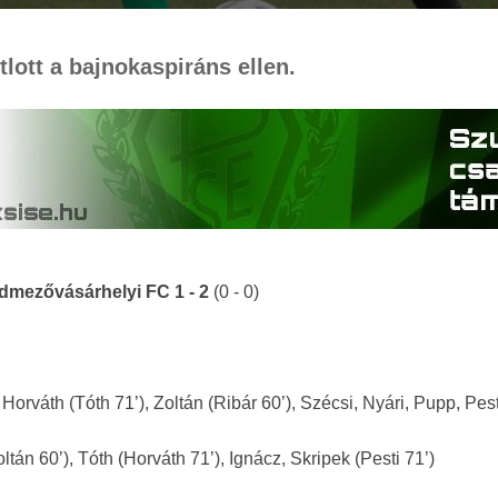
lott a bajnokaspiráns ellen.
Hódmezővásárhelyi FC 1 - 2
(0 - 0)
orváth (Tóth 71’), Zoltán (Ribár 60’), Szécsi, Nyári, Pupp, Pest
tán 60’), Tóth (Horváth 71’), Ignácz, Skripek (Pesti 71’)