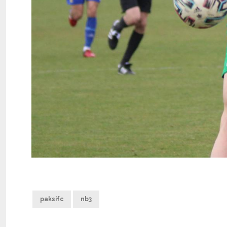
paksifc
nb3