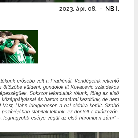
2023. ápr. 08.
-
NB I.
tékunk erősebb volt a Fradiénál. Vendégeink rettentő
 az öltözőbe küldeni, gondolok itt Kovacevic szándékos
pességűek. Sokszor lefordultak rólunk, főleg az első
ső középpályással és három csatárral kezdtünk, de nem
l Vast, Hahn ideiglenesen a bal oldalra került, Szabó
ozíciójában stabilak lettünk, ez döntött a találkozón.
 a legnagyobb esélye végül az első háromban zárni”
-