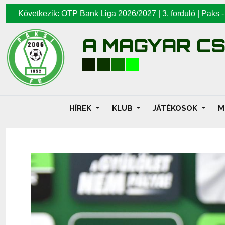
Következik: OTP Bank Liga 2026/2027 | 3. forduló |
Paks
A MAGYAR C
HÍREK
KLUB
JÁTÉKOSOK
M