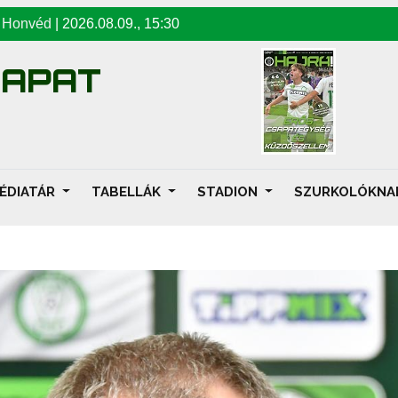
-
Honvéd
|
2026.08.09
.,
15:30
SAPAT
ÉDIATÁR
TABELLÁK
STADION
SZURKOLÓKN