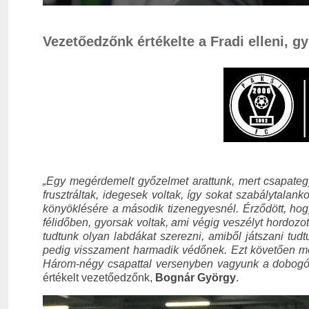
Vezetőedzőnk értékelte a Fradi elleni, 
„
Egy megérdemelt győzelmet arattunk, mert csapategy
frusztráltak, idegesek voltak, így sokat szabálytalan
könyöklésére a második tizenegyesnél. Érződött, hog
félidőben, gyorsak voltak, ami végig veszélyt hordoz
tudtunk olyan labdákat szerezni, amiből játszani tud
pedig visszament harmadik védőnek. Ezt követően megfo
Három-négy csapattal versenyben vagyunk a dobogóér
értékelt vezetőedzőnk,
Bognár György
.