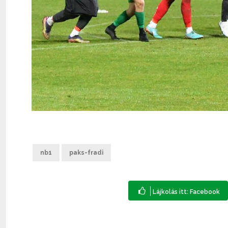
nb1
paks-fradi