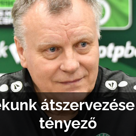
ékunk átszervezése 
tényező