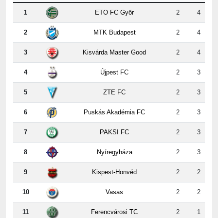
1
ETO FC Győr
2
4
2
MTK Budapest
2
4
3
Kisvárda Master Good
2
4
4
Újpest FC
2
3
5
ZTE FC
2
3
6
Puskás Akadémia FC
2
3
7
PAKSI FC
2
3
8
Nyíregyháza
2
3
9
Kispest-Honvéd
2
2
10
Vasas
2
2
11
Ferencvárosi TC
2
1