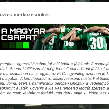
győztes mérkőzésünket.
ségben, agresszivitásban jól működött a játékunk. A csapatjá
kodtak. Abena kiállításán túl még lehetett volna Fradi játékost
y ma csapatban nincs együtt az FTC, egyénileg azonban jó ké
ott magában. A fordulópontot az átszervezésünk hozta. Két bel
tunk volna, ezért a harmincadik percben kihoztuk a védelembő
rdult a játék, ugyanis a kis Vas rengeteg labdát szerzett, a p
t, de csak két-három forduló után derül majd ki, kinek lesz