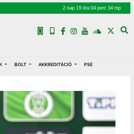
2
nap
19
óra
04
perc
32
mp
AK
BOLT
AKKREDITÁCIÓ
PSE