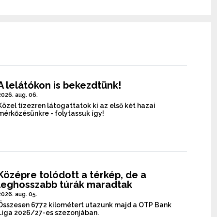
A lelátókon is bekezdtünk!
2026. aug. 06.
Közel tízezren látogattatok ki az első két hazai
mérkőzésünkre - folytassuk így!
Középre tolódott a térkép, de a
leghosszabb túrák maradtak
2026. aug. 05.
Összesen 6772 kilométert utazunk majd a OTP Bank
Liga 2026/27-es szezonjában.