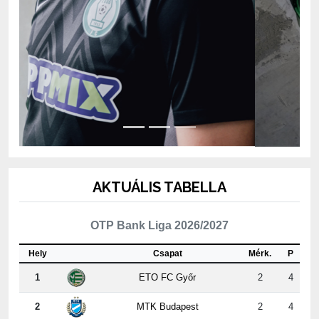
AKTUÁLIS TABELLA
OTP Bank Liga 2026/2027
Hely
Csapat
Mérk.
P
1
ETO FC Győr
2
4
2
MTK Budapest
2
4
3
Kisvárda Master Good
2
4