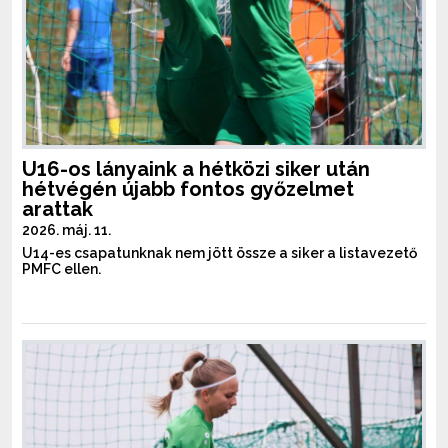
U16-os lányaink a hétközi siker után
hétvégén újabb fontos győzelmet
arattak
2026. máj. 11.
U14-es csapatunknak nem jött össze a siker a listavezető
PMFC ellen.