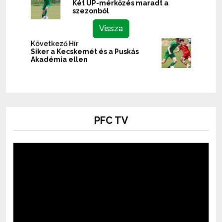
Két UP-mérkőzés maradt a
szezonból
Vissza
Következő Hír
Siker a Kecskemét és a Puskás
Akadémia ellen
PFC TV