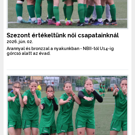
Szezont értékeltünk női csapatainknál
2026. jún. 02.
Arannyal és bronzzal a nyakunkban - NBII-től U14-ig
górcső alatt az évad.