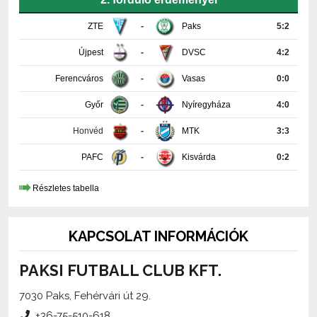
Újpest
-
DVSC
4:2
Ferencváros
-
Vasas
0:0
Győr
-
Nyíregyháza
4:0
Honvéd
-
MTK
3:3
PAFC
-
Kisvárda
0:2
Részletes tabella
KAPCSOLAT INFORMÁCIÓK
PAKSI FUTBALL CLUB KFT.
7030 Paks, Fehérvári út 29.
+36-75-510-618
media@paksifc.hu