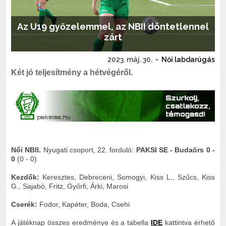
Az U19 győzelemmel, az NBII döntetlennel
zárt
2023. máj. 30.
-
Női labdarúgás
Két jó teljesítmény a hétvégéről.
Női NBII.
Nyugati csoport, 22. forduló:
PAKSI SE - Budaörs 0 -
0
(0 - 0)
Kezdők:
Keresztes, Debreceni, Somogyi, Kiss L., Szűcs, Kiss
G., Sajabó, Fritz, Győrfi, Árki, Marosi
Cserék:
Fodor, Kapéter, Boda, Csehi
A játéknap összes eredménye és a tabella
IDE
kattintva érhető