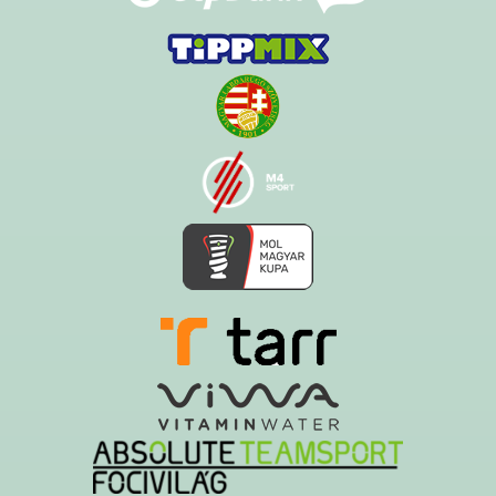
Ezt az oldalt a Hawk System készítette és üzemelteti!