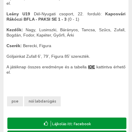
el.
Leány U19
Dél-Nyugati csoport, 22. forduló:
Kaposvári
Rákóczi BFLA - PAKSI SE 1 - 3
(0 - 1)
Kezdők:
Nagy, Lusinszki, Bárányos, Tancsa, Szűcs, Zufall,
Bogdán, Fodor, Kapéter, Győrfi, Árki
Cserék:
Berecki, Figura
Góljainkat Zufall 6’, 79’, Figura 85’ szerezték.
A játéknap összes eredménye és a tabella
IDE
kattintva érhető
el.
pse
női labdarúgás