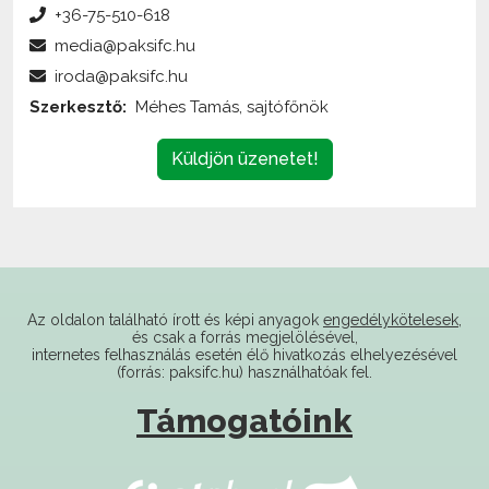
+36-75-510-618
media@paksifc.hu
iroda@paksifc.hu
Szerkesztő:
Méhes Tamás, sajtófőnök
Küldjön üzenetet!
Az oldalon található írott és képi anyagok
engedélykötelesek
,
és csak a forrás megjelölésével,
internetes felhasználás esetén élő hivatkozás elhelyezésével
(forrás: paksifc.hu) használhatóak fel.
Támogatóink