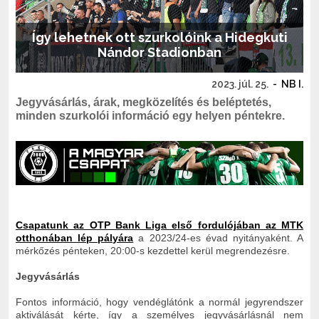
Így lehetnek ott szurkolóink a Hidegkuti
Nándor Stadionban
2023. júl. 25.
-
NB I.
Jegyvásárlás, árak, megközelítés és beléptetés,
minden szurkolói információ egy helyen péntekre.
Csapatunk az OTP Bank Liga első fordulójában az MTK
otthonában lép pályára
a 2023/24-es évad nyitányaként. A
mérkőzés pénteken, 20:00-s kezdettel kerül megrendezésre.
Jegyvásárlás
Fontos információ, hogy vendéglátónk a normál jegyrendszer
aktiválását kérte, így a személyes jegyvásárlásnál nem