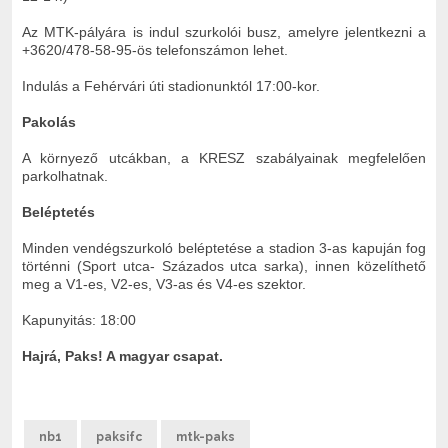
Az MTK-pályára is indul szurkolói busz, amelyre jelentkezni a
+3620/478-58-95-ös telefonszámon lehet.
Indulás a Fehérvári úti stadionunktól 17:00-kor.
Pakolás
A környező utcákban, a KRESZ szabályainak megfelelően
parkolhatnak.
Beléptetés
Minden vendégszurkoló beléptetése a stadion 3-as kapuján fog
történni (Sport utca- Százados utca sarka), innen közelíthető
meg a V1-es, V2-es, V3-as és V4-es szektor.
Kapunyitás: 18:00
Hajrá, Paks! A magyar csapat.
nb1
paksifc
mtk-paks