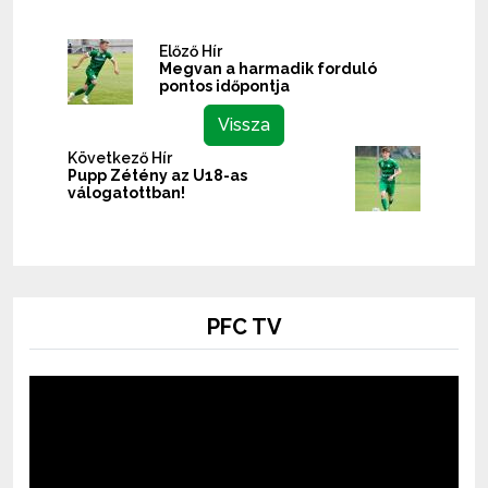
Előző Hír
Megvan a harmadik forduló
pontos időpontja
Vissza
Következő Hír
Pupp Zétény az U18-as
válogatottban!
PFC TV