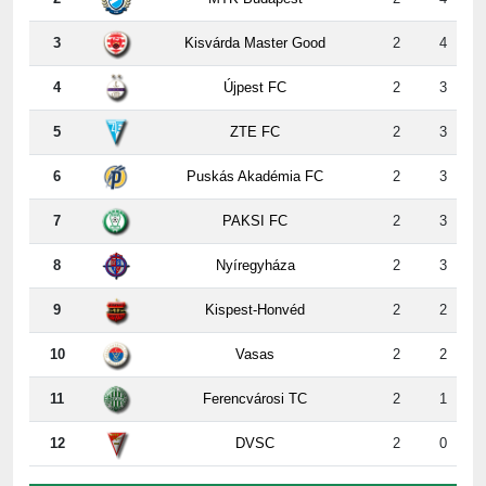
3
Kisvárda Master Good
2
4
4
Újpest FC
2
3
5
ZTE FC
2
3
6
Puskás Akadémia FC
2
3
7
PAKSI FC
2
3
8
Nyíregyháza
2
3
9
Kispest-Honvéd
2
2
10
Vasas
2
2
11
Ferencvárosi TC
2
1
12
DVSC
2
0