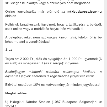
szükséges klubkártya vagy a személyes adat megadása.
Online jegyvásárlás már elérhető az
mtkbudapest.jegy.hu
oldalon.
Felhívjuk fanatikusaink figyelmét, hogy a találkozóra a belépők
csak online vagy a mérkőzés helyszínén válhatók ki.
A belépőjegyeket nem szükséges kinyomtatni, telefonról is be
lehet mutatni a vonalkódokat!
Árak
Teljes ár: 2 000 Ft., diák és nyugdíjas ár: 1 000 Ft., gyermek (6
év alatt) és mozgássérült (és kísérője): ingyenes
Belépőjegyet mindenki számára szükséges kiváltani, a
díjmentes jegyek esetében is regisztrációs jegyet kell kérni.
Elővétel esetében 10%-os kedvezmény jár minden jegytípusra!
Megközelítés
Új Hidegkuti Nándor Stadion (1087 Budapest, Salgótarjáni út
12-14.)