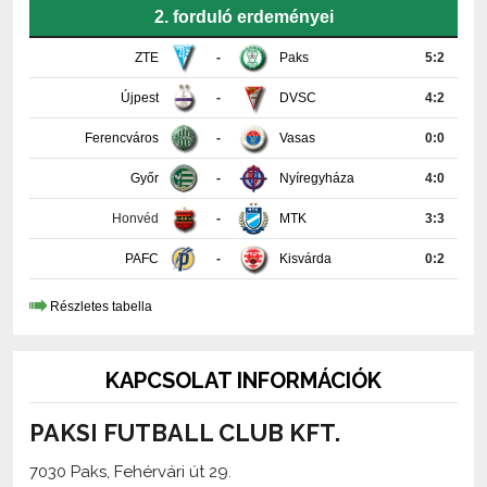
2. forduló erdeményei
ZTE
-
Paks
5:2
Újpest
-
DVSC
4:2
Ferencváros
-
Vasas
0:0
Győr
-
Nyíregyháza
4:0
Honvéd
-
MTK
3:3
PAFC
-
Kisvárda
0:2
Részletes tabella
KAPCSOLAT INFORMÁCIÓK
PAKSI FUTBALL CLUB KFT.
7030 Paks, Fehérvári út 29.