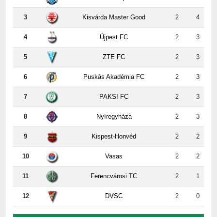
3
Kisvárda Master Good
2
4
4
Újpest FC
2
3
5
ZTE FC
2
3
6
Puskás Akadémia FC
2
3
7
PAKSI FC
2
3
8
Nyíregyháza
2
3
9
Kispest-Honvéd
2
2
10
Vasas
2
2
11
Ferencvárosi TC
2
1
12
DVSC
2
0