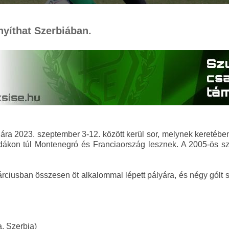
nyíthat Szerbiában.
ára 2023. szeptember 3-12. között kerül sor, melynek keretében
azdákon túl Montenegró és Franciaország lesznek. A 2005-ös 
árciusban összesen öt alkalommal lépett pályára, és négy gólt 
.
, Szerbia)