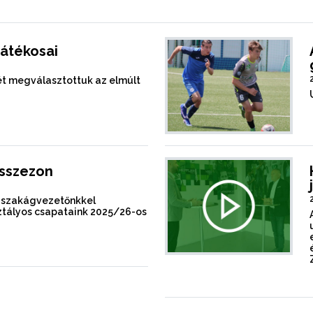
játékosai
mét megválasztottuk az elmúlt
ásszezon
s-szakágvezetőnkkel
sztályos csapataink 2025/26-os