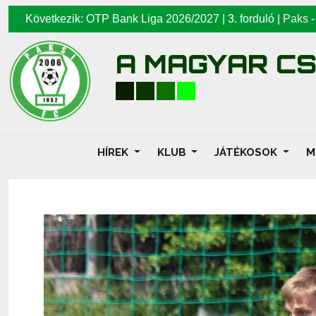
Következik: OTP Bank Liga 2026/2027 | 3. forduló |
Paks
A MAGYAR C
HÍREK
KLUB
JÁTÉKOSOK
M