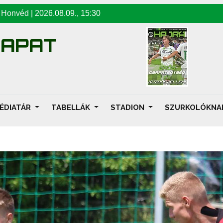
-
Honvéd
|
2026.08.09
.,
15:30
SAPAT
ÉDIATÁR
TABELLÁK
STADION
SZURKOLÓKN