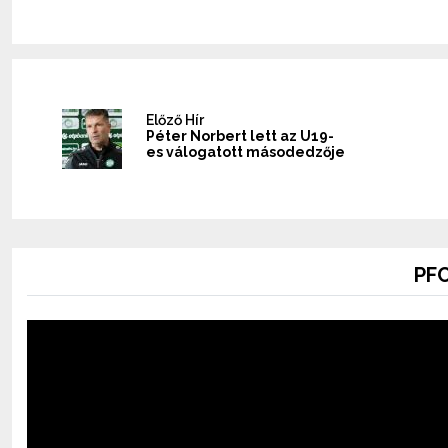
Előző Hír
Péter Norbert lett az U19-
es válogatott másodedzője
PFC