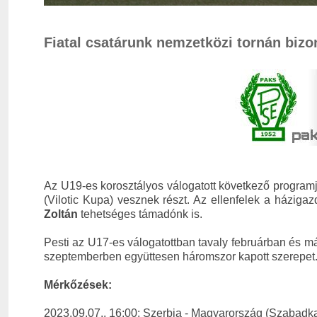
Fiatal csatárunk nemzetközi tornán bizo
Az U19-es korosztályos válogatott következő programj
(Vilotic Kupa) vesznek részt. Az ellenfelek a házig
Zoltán
tehetséges támadónk is.
Pesti az U17-es válogatottban tavaly februárban és m
szeptemberben együttesen háromszor kapott szerepet
Mérkőzések:
2023.09.07., 16:00: Szerbia - Magyarország (Szabadka