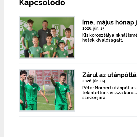
Kapcsolódó
Íme, május hónap 
2026. jún. 15.
Kis korosztályainknál is
hetek kiválóságait.
Zárul az utánpótl
2026. jún. 04.
Péter Norbert utánpótlá
tekintettünk vissza koro
szezonjára.