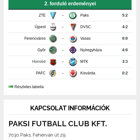
2. forduló erdeményei
ZTE
-
Paks
5:2
Újpest
-
DVSC
4:2
Ferencváros
-
Vasas
0:0
Győr
-
Nyíregyháza
4:0
Honvéd
-
MTK
3:3
PAFC
-
Kisvárda
0:2
Részletes tabella
KAPCSOLAT INFORMÁCIÓK
PAKSI FUTBALL CLUB KFT.
7030 Paks, Fehérvári út 29.