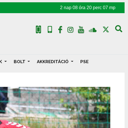
2
nap
08
óra
20
perc
05
mp
AK
BOLT
AKKREDITÁCIÓ
PSE