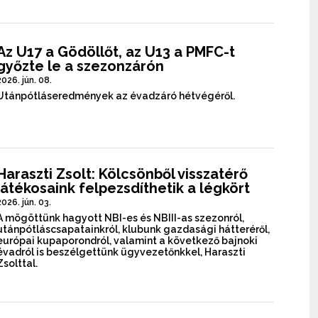
Az U17 a Gödöllőt, az U13 a PMFC-t
győzte le a szezonzárón
2026. jún. 08.
Utánpótláseredmények az évadzáró hétvégéről.
Haraszti Zsolt: Kölcsönből visszatérő
játékosaink felpezsdíthetik a légkört
2026. jún. 03.
A mögöttünk hagyott NBI-es és NBIII-as szezonról,
utánpótláscsapatainkról, klubunk gazdasági hátteréről,
európai kupaporondról, valamint a következő bajnoki
évadról is beszélgettünk ügyvezetőnkkel, Haraszti
Zsolttal.