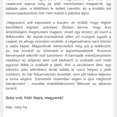
csatárunk sajnos még az első mérkőzésen megsérült, így
találata után, a félidőben le kellett cserélni, és a további két
összecsapásunkon már nem tudott a pályára lépni.
„Nagyszerű volt képviselni a hazám, és örülök, hogy rögtön
kezdőként kaptam szerepet. Bíztam benne, hogy lesz
lehetőségem megmutatni magam, mivel úgy érzem, jól ment a
felkészülés. Az észak-macedónok ellen jól mozgott együtt a
csapat, és ahogy mondani szokták, a végeredmény nem tükrözi
a valós képet. Magunknak nehezítettük meg azt a találkozót,
és, bár kívülről az tűnhetett a legnehezebbnek, Koszovó
keményebb ellenfél volt szerintem. A harmadik mérkőzésünkön
ráadásul az időjárás sem volt kedvező, a szakadó eső miatt
egyszer félbe is szakadt a játék. Ami a sérülésem illeti, egy
ütközés után ellenfelem térde találta el rossz helyen a jobb
combom, és bár folyamatosan kezeltük, nem jött helyre teljesen
a torna végére. Szeretnék november végén is újra meghívót
kiérdemelni”
- mesélte érdeklődésünkre Wiesner az albániai
túráról.
Szép volt, fiúk! Hajrá, magyarok!
Kép: mlsz.hu