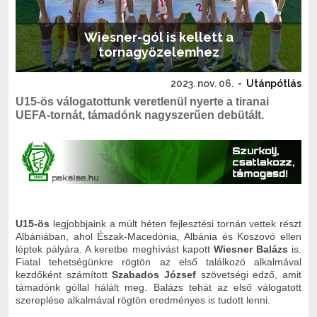
Wiesner-gól is kellett a
tornagyőzelemhez
2023. nov. 06.
-
Utánpótlás
U15-ös válogatottunk veretlenül nyerte a tiranai
UEFA-tornát, támadónk nagyszerűen debütált.
U15-ös
legjobbjaink a múlt héten fejlesztési tornán vettek részt
Albániában, ahol Észak-Macedónia, Albánia és Koszovó ellen
léptek pályára. A keretbe meghívást kapott
Wiesner Balázs
is.
Fiatal tehetségünkre rögtön az első találkozó alkalmával
kezdőként számított
Szabados József
szövetségi edző, amit
támadónk góllal hálált meg. Balázs tehát az első válogatott
szereplése alkalmával rögtön eredményes is tudott lenni.