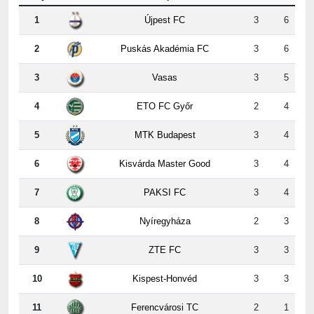
2
Puskás Akadémia FC
3
6
3
Vasas
3
5
4
ETO FC Győr
2
4
5
MTK Budapest
3
4
6
Kisvárda Master Good
3
4
7
PAKSI FC
3
4
8
Nyíregyháza
2
3
9
ZTE FC
3
3
10
Kispest-Honvéd
3
3
11
Ferencvárosi TC
2
1
12
DVSC
2
0