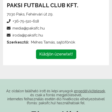
7030 Paks, Fehérvári út 29.
+36-75-510-618
media@paksifc.hu
iroda@paksifc.hu
Szerkesztő:
Méhes Tamás, sajtófőnök
Küldjön üzenetet!
Az oldalon található írott és képi anyagok
engedélykötelesek
,
és csak a forrás megjelölésével,
internetes felhasználás esetén élő hivatkozás elhelyezésével
(forrás: paksifc.hu) használhatóak fel.
Támogatóink