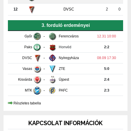
3. forduló erdeményei
Győr
-
Ferencváros
12.31 10:00
Paks
-
Honvéd
2:2
DVSC
-
Nyíregyháza
08.09 17:30
Vasas
-
ZTE
5:0
Kisvárda
-
Újpest
2:4
MTK
-
PAFC
2:3
Részletes tabella
KAPCSOLAT INFORMÁCIÓK
PAKSI FUTBALL CLUB KFT.