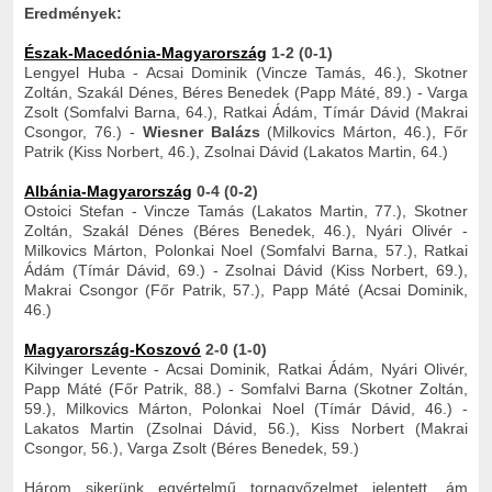
Eredmények:
Észak-Macedónia-Magyarország
1-2 (0-1)
Lengyel Huba - Acsai Dominik (Vincze Tamás, 46.), Skotner
Zoltán, Szakál Dénes, Béres Benedek (Papp Máté, 89.) - Varga
Zsolt (Somfalvi Barna, 64.), Ratkai Ádám, Tímár Dávid (Makrai
Csongor, 76.) -
Wiesner Balázs
(Milkovics Márton, 46.), Főr
Patrik (Kiss Norbert, 46.), Zsolnai Dávid (Lakatos Martin, 64.)
Albánia-Magyarország
0-4 (0-2)
Ostoici Stefan - Vincze Tamás (Lakatos Martin, 77.), Skotner
Zoltán, Szakál Dénes (Béres Benedek, 46.), Nyári Olivér -
Milkovics Márton, Polonkai Noel (Somfalvi Barna, 57.), Ratkai
Ádám (Tímár Dávid, 69.) - Zsolnai Dávid (Kiss Norbert, 69.),
Makrai Csongor (Főr Patrik, 57.), Papp Máté (Acsai Dominik,
46.)
Magyarország-Koszovó
2-0 (1-0)
Kilvinger Levente - Acsai Dominik, Ratkai Ádám, Nyári Olivér,
Papp Máté (Főr Patrik, 88.) - Somfalvi Barna (Skotner Zoltán,
59.), Milkovics Márton, Polonkai Noel (Tímár Dávid, 46.) -
Lakatos Martin (Zsolnai Dávid, 56.), Kiss Norbert (Makrai
Csongor, 56.), Varga Zsolt (Béres Benedek, 59.)
Három sikerünk egyértelmű tornagyőzelmet jelentett, ám