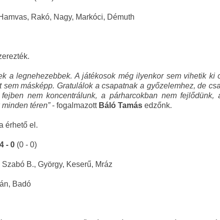
i, Hamvas, Rakó, Nagy, Markóci, Démuth
zerezték.
k a legnehezebbek. A játékosok még ilyenkor sem vihetik ki c
 sem másképp. Gratulálok a csapatnak a győzelemhez, de csak
i, fejben nem koncentrálunk, a párharcokban nem fejlődün
 minden téren”
- fogalmazott
Báló Tamás
edzőnk.
a érhető el.
4 - 0
(0 - 0)
Szabó B., György, Keserű, Mráz
ián, Badó