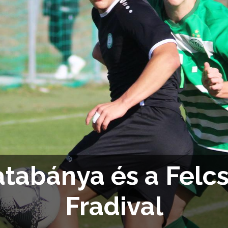
abánya és a Felcsú
Fradival