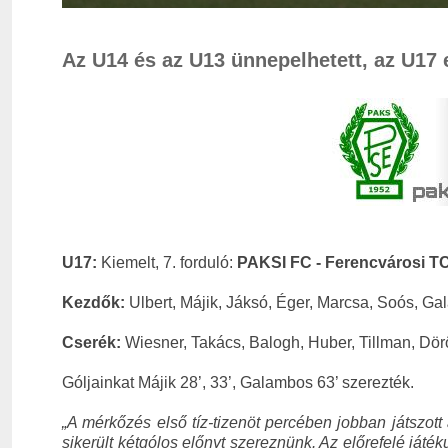
Az U14 és az U13 ünnepelhetett, az U17 
U17:
Kiemelt, 7. forduló:
PAKSI FC - Ferencvárosi TC
Kezdők:
Ulbert, Májik, Jáksó, Éger, Marcsa, Soós, G
Cserék:
Wiesner, Takács, Balogh, Huber, Tillman, D
Góljainkat Májik 28’, 33’, Galambos 63’ szerezték.
„A mérkőzés első tíz-tizenöt percében jobban játszott 
sikerült kétgólos előnyt szereznünk. Az előrefelé ját