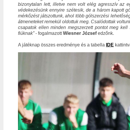
bizonytalan lett, illetve nem volt elég agresszív a
védekezésünk ennyire szétesik, de a három kapott 
mérkőzést játszottunk, ahol több gólszerzési lehetőség
átmeneteket remekül oldottuk meg. Csalódottak voltunk 
csapatok ellen minden megszerzett pontot meg kell b
fiúknak”
- fogalmazott
Wiesner József
edzőnk.
A játéknap összes eredménye és a tabella
IDE
kattintv