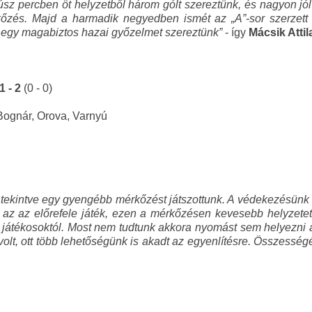
úsz percben öt helyzetből három gólt szereztünk, és nagyon jól
érkőzés. Majd a harmadik negyedben ismét az „A”-sor szerzet
 egy magabiztos hazai győzelmet szereztünk”
- így
Mácsik Attil
1 - 2
(0 - 0)
Bognár, Orova, Varnyú
tekintve egy gyengébb mérkőzést játszottunk. A védekezésünk ren
 az az előrefele játék, ezen a mérkőzésen kevesebb helyzetet 
játékosoktól. Most nem tudtunk akkora nyomást sem helyezni az 
olt, ott több lehetőségünk is akadt az egyenlítésre. Összesség