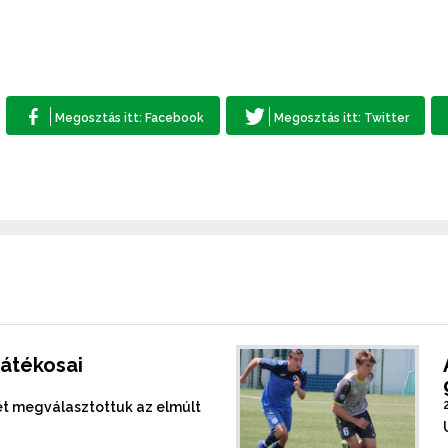
játékosai
mét megválasztottuk az elmúlt