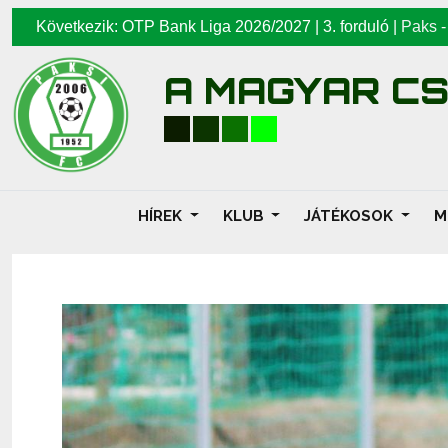
Következik: OTP Bank Liga 2026/2027 | 3. forduló |
Paks
A MAGYAR C
HÍREK
KLUB
JÁTÉKOSOK
M