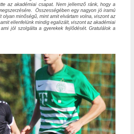
tette az akadémiai csapat. Nem jellemző ránk, hogy a
m megszerzésére. Összességében egy nagyon jó iramú
lt olyan minőségű, mint amit elvártam volna, viszont az
amit ellenfelünk mindig egalizált, viszont az akadémiai
mi jól szolgálta a gyerekek fejlődését. Gratulálok a