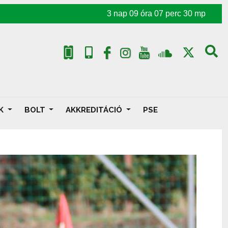
3
nap
09
óra
07
perc
28
mp
AK
BOLT
AKKREDITÁCIÓ
PSE