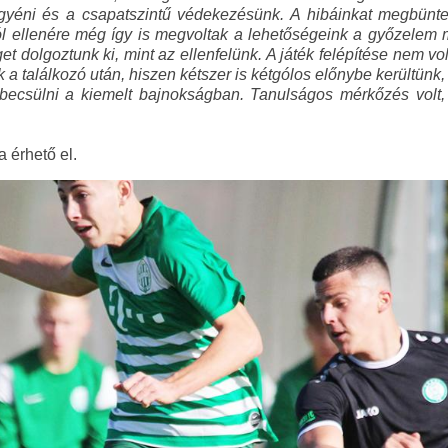
z egyéni és a csapatszintű védekezésünk. A hibáinkat megbün
gól ellenére még így is megvoltak a lehetőségeink a győzele
et dolgoztunk ki, mint az ellenfelünk. A játék felépítése nem vo
a találkozó után, hiszen kétszer is kétgólos előnybe kerültünk, 
ecsülni a kiemelt bajnokságban. Tanulságos mérkőzés volt, a
a érhető el.