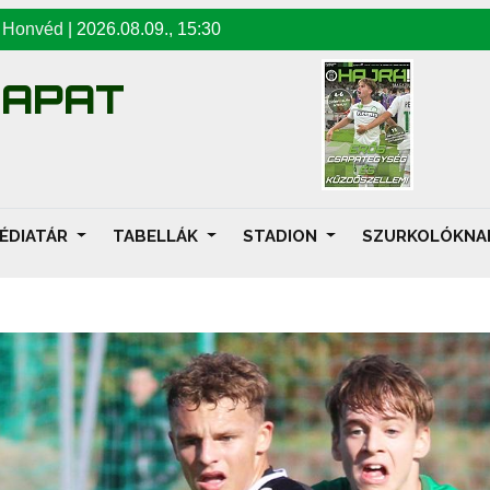
-
Honvéd
|
2026.08.09
.,
15:30
SAPAT
ÉDIATÁR
TABELLÁK
STADION
SZURKOLÓKN