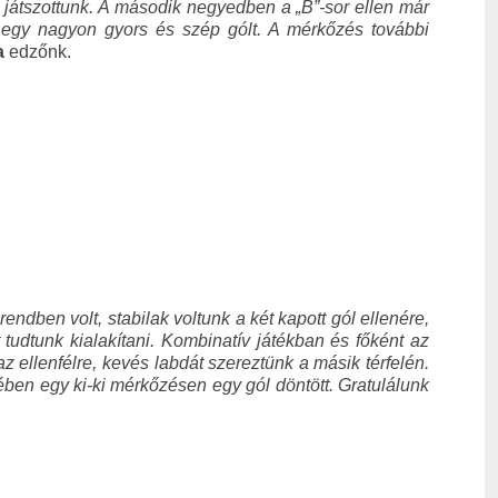
 játszottunk. A második negyedben a „B”-sor ellen már
t egy nagyon gyors és szép gólt. A mérkőzés további
a
edzőnk.
dben volt, stabilak voltunk a két kapott gól ellenére,
tudtunk kialakítani. Kombinatív játékban és főként az
ellenfélre, kevés labdát szereztünk a másik térfelén.
ében egy ki-ki mérkőzésen egy gól döntött. Gratulálunk