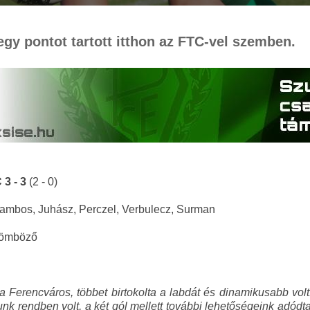
egy pontot tartott itthon az FTC-vel szemben.
 3 - 3
(2 - 0)
alambos, Juhász, Perczel, Verbulecz, Surman
örömböző
a Ferencváros, többet birtokolta a labdát és dinamikusabb volt
ékunk rendben volt, a két gól mellett további lehetőségeink adó