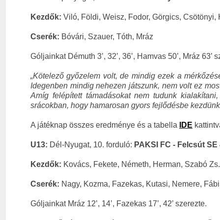
Kezdők:
Viló, Földi, Weisz, Fodor, Görgics, Csötöny
Cserék:
Bóvári, Szauer, Tóth, Mráz
Góljainkat Démuth 3’, 32’, 36’, Hamvas 50’, Mráz 63’ s
„Kötelező győzelem volt, de mindig ezek a mérkőzése
Idegenben mindig nehezen játszunk, nem volt ez most
Amíg felépített támadásokat nem tudunk kialakítan
srácokban, hogy hamarosan gyors fejlődésbe kezdünk
A játéknap összes eredménye és a tabella
IDE
kattintv
U13:
Dél-Nyugat, 10. forduló:
PAKSI FC - Felcsút SE 
Kezdők:
Kovács, Fekete, Németh, Herman, Szabó Zs. 
Cserék:
Nagy, Kozma, Fazekas, Kutasi, Nemere, Fáb
Góljainkat Mráz 12’, 14’, Fazekas 17’, 42’ szerezte.