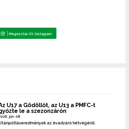
Az U17 a Gödöllőt, az U13 a PMFC-t
győzte le a szezonzárón
2026. jún. 08.
Utánpótláseredmények az évadzáró hétvégéről.