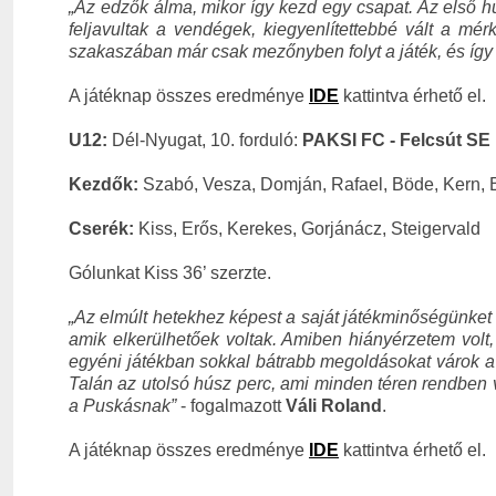
„Az edzők álma, mikor így kezd egy csapat. Az első h
feljavultak a vendégek, kiegyenlítettebbé vált a m
szakaszában már csak mezőnyben folyt a játék, és így
A játéknap összes eredménye
IDE
kattintva érhető el.
U12:
Dél-Nyugat, 10. forduló:
PAKSI FC - Felcsút SE 
Kezdők:
Szabó, Vesza, Domján, Rafael, Böde, Kern, 
Cserék:
Kiss, Erős, Kerekes, Gorjánácz, Steigervald
Gólunkat Kiss 36’ szerzte.
„Az elmúlt hetekhez képest a saját játékminőségünket 
amik elkerülhetőek voltak. Amiben hiányérzetem volt,
egyéni játékban sokkal bátrabb megoldásokat várok a 
Talán az utolsó húsz perc, ami minden téren rendben v
a Puskásnak”
- fogalmazott
Váli Roland
.
A játéknap összes eredménye
IDE
kattintva érhető el.