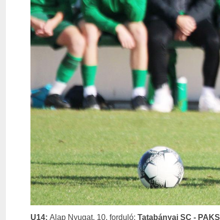
U14:
Alap Nyugat, 10. forduló:
Tatabányai SC - PAKSI