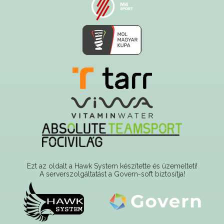
Ezt az oldalt a Hawk System készítette és üzemelteti!
A serverszolgáltatást a Govern-soft biztosítja!