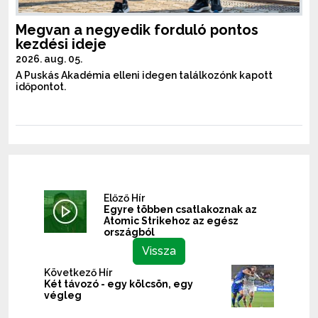
Megvan a negyedik forduló pontos
kezdési ideje
2026. aug. 05.
A Puskás Akadémia elleni idegen találkozónk kapott
időpontot.
Előző Hír
Egyre többen csatlakoznak az
Atomic Strikehoz az egész
országból
Vissza
Következő Hír
Két távozó - egy kölcsön, egy
végleg