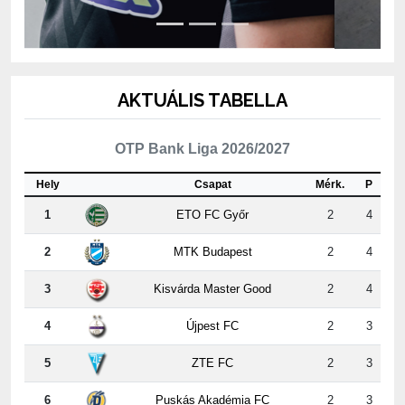
AKTUÁLIS TABELLA
OTP Bank Liga 2026/2027
Hely
Csapat
Mérk.
P
1
ETO FC Győr
2
4
2
MTK Budapest
2
4
3
Kisvárda Master Good
2
4
4
Újpest FC
2
3
5
ZTE FC
2
3
6
Puskás Akadémia FC
2
3
7
PAKSI FC
2
3