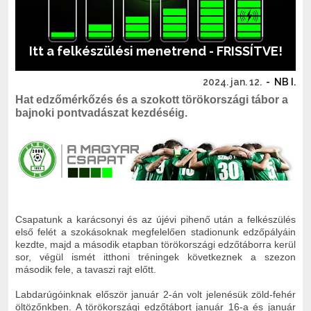
Itt a felkészülési menetrend - FRISSÍTVE!
2024. jan. 12.
-
NB I.
Hat edzőmérkőzés és a szokott törökországi tábor a
bajnoki pontvadászat kezdéséig.
Csapatunk a karácsonyi és az újévi pihenő után a felkészülés
első felét a szokásoknak megfelelően stadionunk edzőpályáin
kezdte, majd a második etapban törökországi edzőtáborra kerül
sor, végül ismét itthoni tréningek következnek a szezon
második fele, a tavaszi rajt előtt.
Labdarúgóinknak először január 2-án volt jelenésük zöld-fehér
öltözőnkben. A törökországi edzőtábort január 16-a és január