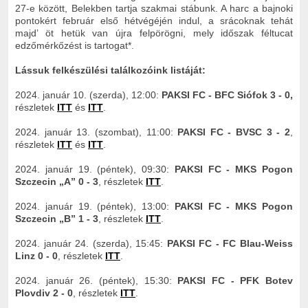
27-e között, Belekben tartja szakmai stábunk. A harc a bajnoki
pontokért február első hétvégéjén indul, a srácoknak tehát
majd’ öt hetük van újra felpörögni, mely időszak féltucat
edzőmérkőzést is tartogat*.
Lássuk felkészülési találkozóink listáját:
2024. január 10. (szerda), 12:00:
PAKSI FC - BFC Siófok 3 - 0,
részletek
ITT
és
ITT
.
2024. január 13. (szombat), 11:00:
PAKSI FC - BVSC 3 - 2
,
részletek
ITT
és
ITT
.
2024. január 19. (péntek), 09:30:
PAKSI FC - MKS Pogon
Szczecin „A” 0 - 3
, részletek
ITT
.
2024. január 19. (péntek), 13:00:
PAKSI FC - MKS Pogon
Szczecin „B” 1 - 3
, részletek
ITT
.
2024. január 24. (szerda), 15:45:
PAKSI FC - FC Blau-Weiss
Linz 0 - 0
, részletek
ITT
.
2024. január 26. (péntek), 15:30:
PAKSI FC - PFK Botev
Plovdiv 2 - 0
, részletek
ITT
.