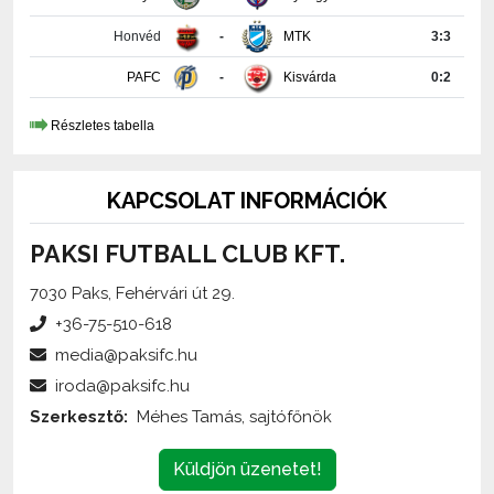
PAFC
-
Kisvárda
0:2
Részletes tabella
KAPCSOLAT INFORMÁCIÓK
PAKSI FUTBALL CLUB KFT.
7030 Paks, Fehérvári út 29.
+36-75-510-618
media@paksifc.hu
iroda@paksifc.hu
Szerkesztő:
Méhes Tamás, sajtófőnök
Küldjön üzenetet!