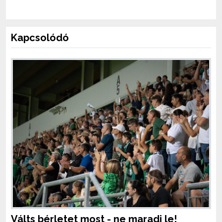
Kapcsolódó
Válts bérletet most - ne maradj le!