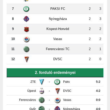
8
Nyíregyháza
2
3
9
Kispest-Honvéd
2
2
10
Vasas
2
2
11
Ferencvárosi TC
2
1
12
DVSC
2
0
2. forduló erdeményei
ZTE
-
Paks
5:2
Újpest
-
DVSC
4:2
Ferencváros
-
Vasas
0:0
Győr
-
Nyíregyháza
4:0
Honvéd
-
MTK
3:3