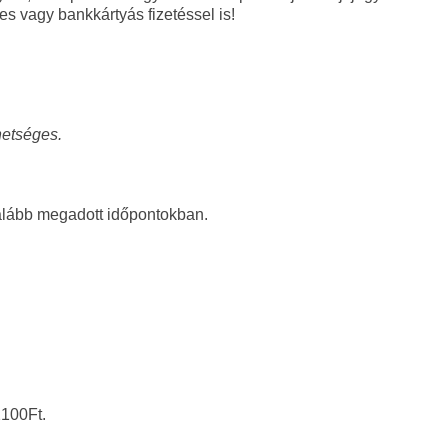
s vagy bankkártyás fizetéssel is!
hetséges.
 alább megadott időpontokban.
2100Ft.