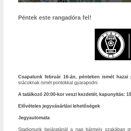
Péntek este rangadóra fel!
Csapatunk február 16-án, pénteken ismét hazai p
srácoknak ismét pontokkal gyarapodni
A találkozó 20:00-kor veszi kezdetét,
kapunyitás: 1
Elővételes jegyvásárlási lehetőségek
Jegyautomata
Stadionunk bejáratánál a nap bármely szakában gyo