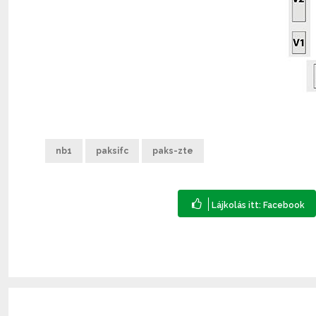
nb1
paksifc
paks-zte