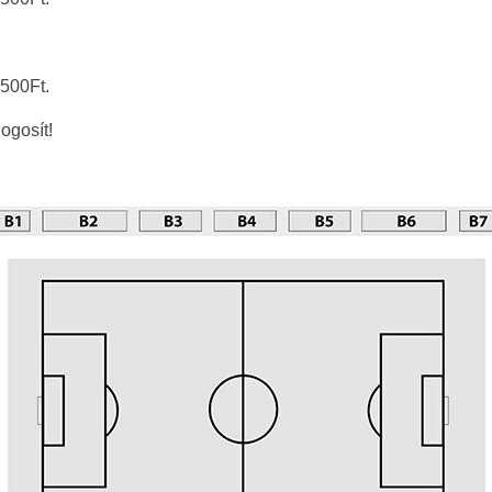
1500Ft.
re jogosít!