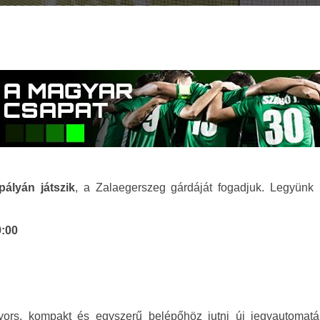
ályán játszik
, a Zalaegerszeg gárdáját fogadjuk. Legyünk 
9:00
rs, kompakt és egyszerű belépőhöz jutni új jegyautomatán