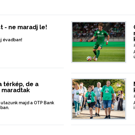
t - ne maradj le!
új évadban!
 térkép, de a
k maradtak
t utazunk majd a OTP Bank
ában.