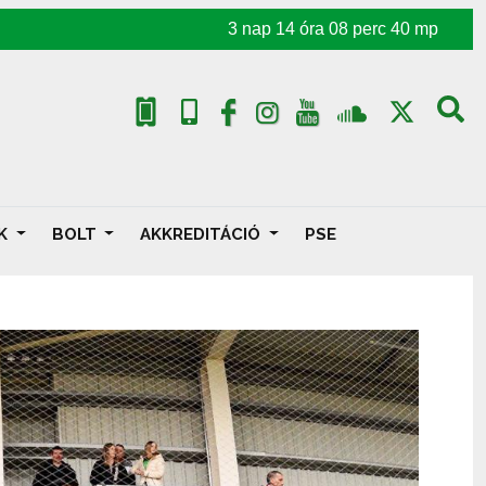
3
nap
14
óra
08
perc
39
mp
AK
BOLT
AKKREDITÁCIÓ
PSE