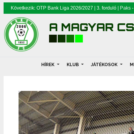
Következik: OTP Bank Liga 2026/2027 | 3. forduló |
Paks
A MAGYAR C
HÍREK
KLUB
JÁTÉKOSOK
M