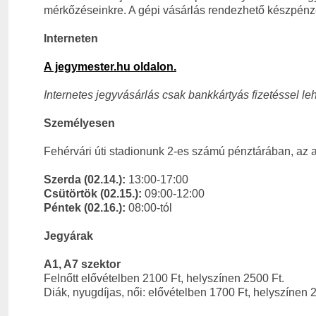
mérkőzéseinkre. A gépi vásárlás rendezhető készpénze
Interneten
A jegymester.hu oldalon.
Internetes jegyvásárlás csak bankkártyás fizetéssel le
Személyesen
Fehérvári úti stadionunk 2-es számú pénztárában, az
Szerda (02.14.):
13:00-17:00
Csütörtök (02.15
.):
09:00-12:00
Péntek (02.16.):
08:00-tól
Jegyárak
A1, A7 szektor
Felnőtt elővételben 2100 Ft, helyszínen 2500 Ft.
Diák, nyugdíjas, női: elővételben 1700 Ft, helyszínen 