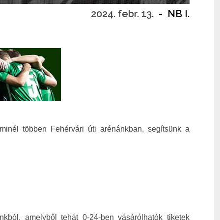
2024. febr. 13.
-
NB I.
minél többen Fehérvári úti arénánkban, segítsünk a
kból, amelyből tehát 0-24-ben vásárólhatók tiketek