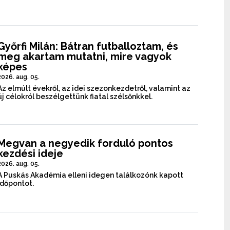
Győrfi Milán: Bátran futballoztam, és
meg akartam mutatni, mire vagyok
képes
2026. aug. 05.
Az elmúlt évekről, az idei szezonkezdetről, valamint az
új célokról beszélgettünk fiatal szélsőnkkel.
Megvan a negyedik forduló pontos
kezdési ideje
2026. aug. 05.
A Puskás Akadémia elleni idegen találkozónk kapott
időpontot.