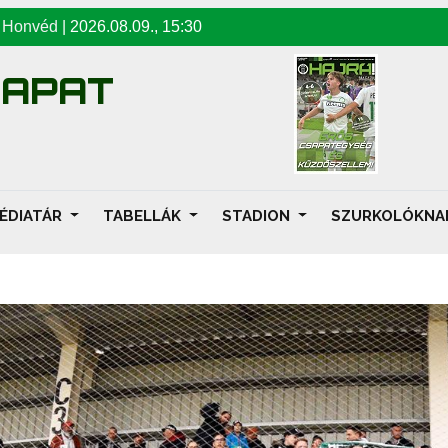
-
Honvéd
|
2026.08.09
.,
15:30
SAPAT
ÉDIATÁR
TABELLÁK
STADION
SZURKOLÓKN