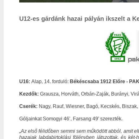
U12-es gárdánk hazai pályán ikszelt a Ke
U16:
Alap, 14. forduló:
Békéscsaba 1912 Előre - PAK
Kezdők:
Grausza, Horváth, Orbán-Zaják, Burányi, Vir
Cserék:
Nagy, Rauf, Wiesner, Bagó, Kecskés, Biszak,
Góljainkat Somogyi 46’, Farsang 49’ szerezték.
„
Az első félidőben semmi sem működött abból, amit el
hazaiak labdabirtoklási fölényben játszottak, és ké