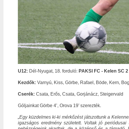
U12:
Dél-Nyugat, 18. forduló:
PAKSI FC - Kelen SC 2 
Kezdők:
Varnyú, Kiss, Görbe, Rafael, Böde, Kern, Bo
Cserék:
Csata, Erős, Csata, Gorjánácz, Steigervald
Góljainkat Görbe 4’, Orova 19’ szerezték.
„
Egy küzdelmes ki-ki mérkőzést játszottunk a Kelennel
igazságos eredmény született. Voltak jó periódusai
nehézségeink akadtak, de a középső és a támadó, ha