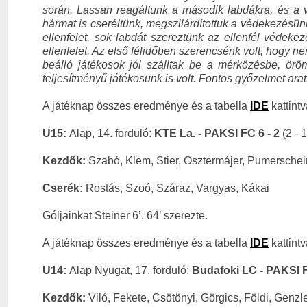
során. Lassan reagáltunk a második labdákra, és a v
hármat is cseréltünk, megszilárdítottuk a védekezésü
ellenfelet, sok labdát szereztünk az ellenfél védekez
ellenfelet.
Az első félidőben szerencsénk volt, hogy ne
beálló játékosok jól szálltak be a mérkőzésbe, örö
teljesítményű játékosunk is volt. Fontos győzelmet ara
A játéknap összes eredménye és a tabella
IDE
kattintv
U15:
Alap, 14. forduló:
KTE La. - PAKSI FC 6 - 2
(2 - 1
Kezdők:
Szabó, Klem, Stier, Osztermájer, Pumerschei
Cserék:
Rostás, Szoó, Száraz, Vargyas, Kákai
Góljainkat Steiner 6’, 64’ szerezte.
A játéknap összes eredménye és a tabella
IDE
kattintv
U14:
Alap Nyugat, 17. forduló:
Budafoki LC - PAKSI F
Kezdők:
Viló, Fekete, Csötönyi, Görgics, Földi, Genzl