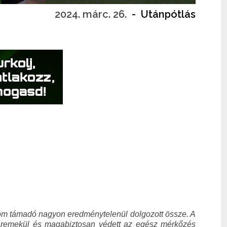
2024. márc. 26.
-
Utánpótlás
rom támadó nagyon eredménytelenül dolgozott össze. A
unk remekül és magabiztosan védett az egész mérkőzés