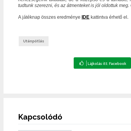
tudtunk szerezni, és az átmenteket is jól oldottuk me
A játéknap összes eredménye
IDE
kattintva érhető el.
Utánpótlás
Kapcsolódó