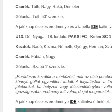
Cserék:
Tóth, Nagy, Rakó, Demeter
Gólunkat Tóth 50’ szerezte.
A játéknap összes eredménye és a tabella
IDE
kattintv
U13:
Dél-Nyugat, 18. forduló:
PAKSI FC - Kelen SC 1 
Kezdők:
Badó, Kozma, Németh, György, Herman, Sza
Cserék:
Fábián, Nagy
Gólunkat Szabó 1’ szerezte.
„
Parádésan kezdtük a mérkőzést, már az első percben 
könnyű góllal egyenlíteni tudott. A folytatásban a f
játékunkat, ha helyzeti vagy létszámfölényben vol
igazságosabb eredmény lett volna, de jól megérezték, 
A játéknap összes eredménye
IDE
kattintva érhető el.