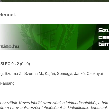
lennel.
SI FC 0 - 2
(0 - 0)
ág, Szurma Z., Szurma M., Kajári, Somogyi, Jankó, Csoknyai
 Farsang
terveztünk. Kevés labdát szereztünk a letámadásainkból, a há
t-három nagy gólszerzési lehetőséget is kialakítottak, kapus