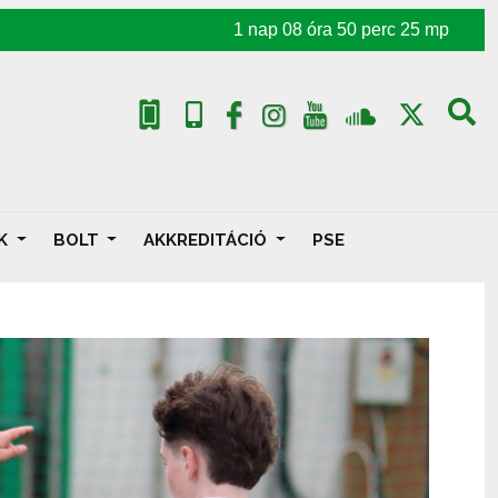
1
nap
08
óra
50
perc
23
mp
AK
BOLT
AKKREDITÁCIÓ
PSE