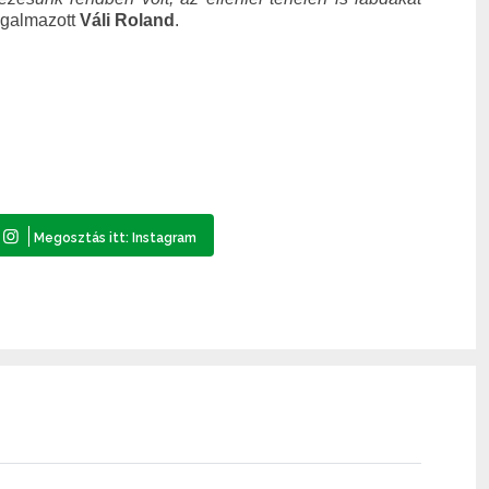
ogalmazott
Váli Roland
.