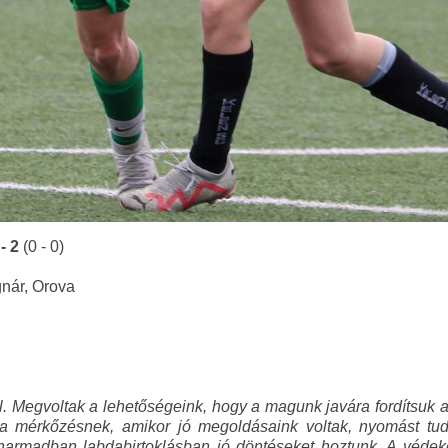
- 2
(0 - 0)
gnár, Orova
. Megvoltak a lehetőségeink, hogy a magunk javára fordítsuk a
 a mérkőzésnek, amikor jó megoldásaink voltak, nyomást tud
rmadban labdabirtoklásban jó döntéseket hoztunk. A védekezé