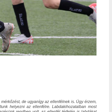
 mérkőzést, de ugyanígy az ellenfélnek is. Úgy érzem,
tunk helyezni az ellenfélre. Labdakihozatalban most
sünk rendben volt, az ellenfél térfelén is labdákat