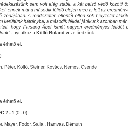
édekezésünk sem volt elég stabil, a két belső védő közötti ö
nket, ennek már a második félidő elején meg is lett az eredmé
ő zónájában. A rendezetlen ellenfél ellen sok helyzetet alakíto
m kerültünk hátrányba, a második félidei játékunk azonban már
mteli, hogy Farsang Ábel ismét nagyon eredményes félidőt pr
ttunk
”
- nyilatkozta
Köllő Roland
vezetőedzőnk.
a érhető el.
)
n, Péter, Köllő, Steiner, Kovács, Nemes, Csende
a érhető el.
C 2 - 1
(0 - 0)
er, Mayer, Fodor, Sallai, Hamvas, Démuth