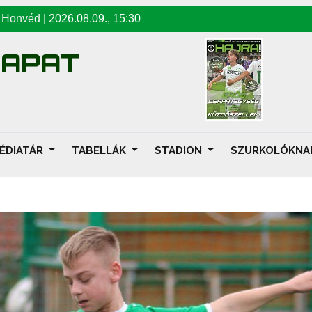
-
Honvéd
|
2026.08.09
.,
15:30
SAPAT
ÉDIATÁR
TABELLÁK
STADION
SZURKOLÓKN