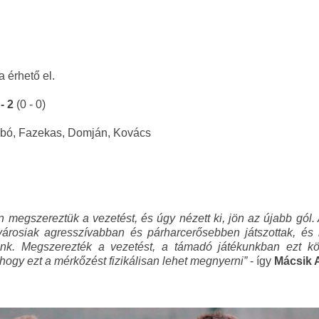
a érhető el.
- 2
(0 - 0)
bó, Fazekas, Domján, Kovács
megszereztük a vezetést, és úgy nézett ki, jön az újabb gól.
ővárosiak agresszívabban és párharcerősebben játszottak, és 
tunk. Megszerezték a vezetést, a támadó játékunkban ezt 
hogy ezt a mérkőzést fizikálisan lehet megnyerni
”
- így
Mácsik A