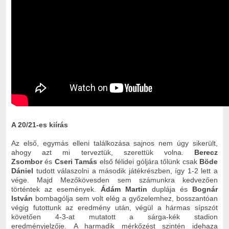
A 20/21-es kiírás
Az első, egymás elleni találkozása sajnos nem úgy sikerült,
ahogy azt mi terveztük, szerettük volna.
Berecz
Zsombor
és
Cseri Tamás
első félidei góljára tőlünk csak
Böde
Dániel
tudott válaszolni a második játékrészben, így 1-2 lett a
vége. Majd Mezőkövesden sem számunkra kedvezően
történtek az események.
Ádám Martin
duplája és
Bognár
István
bombagólja sem volt elég a győzelemhez, bosszantóan
végig futottunk az eredmény után, végül a hármas sípszót
követően 4-3-at mutatott a sárga-kék stadion
eredményjelzője. A harmadik mérkőzést szintén idehaza