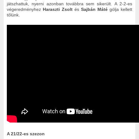
játszhattuk, nyerni azonban továbbra sem sikerült. A 2-2-es
végeredményhez
Haraszti Zsolt
és
Sajbán Máté
gólja kellett
tőlünk.
A 21/22-es szezon