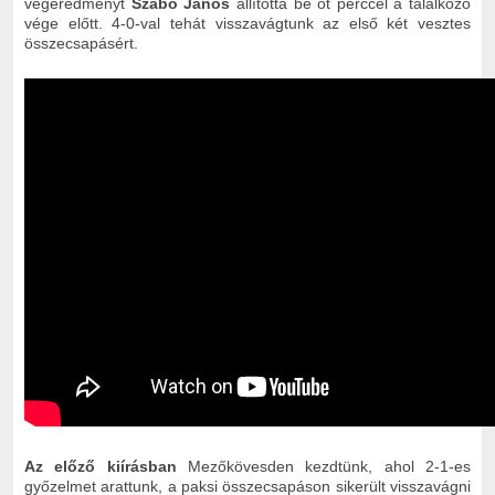
végeredményt
Szabó János
állította be öt perccel a találkozó
vége előtt. 4-0-val tehát visszavágtunk az első két vesztes
összecsapásért.
Az előző kiírásban
Mezőkövesden kezdtünk, ahol 2-1-es
győzelmet arattunk, a paksi összecsapáson sikerült visszavágni