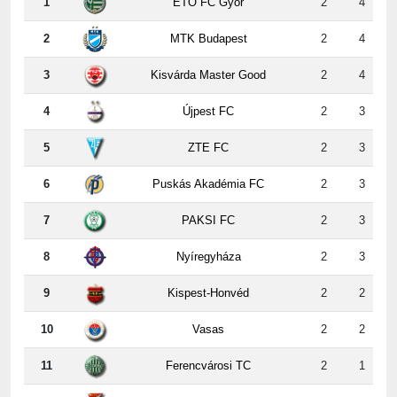
1
ETO FC Győr
2
4
2
MTK Budapest
2
4
3
Kisvárda Master Good
2
4
4
Újpest FC
2
3
5
ZTE FC
2
3
6
Puskás Akadémia FC
2
3
7
PAKSI FC
2
3
8
Nyíregyháza
2
3
9
Kispest-Honvéd
2
2
10
Vasas
2
2
11
Ferencvárosi TC
2
1