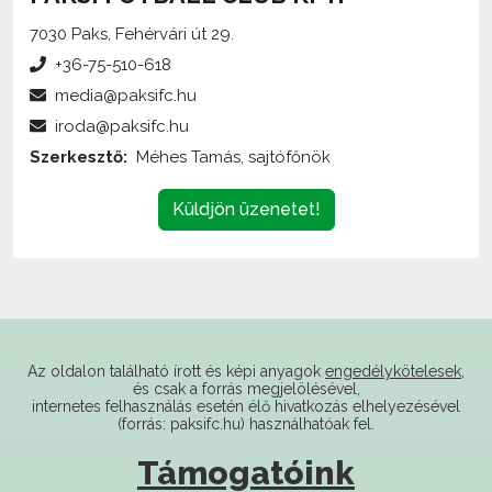
7030 Paks, Fehérvári út 29.
+36-75-510-618
media@paksifc.hu
iroda@paksifc.hu
Szerkesztő:
Méhes Tamás, sajtófőnök
Küldjön üzenetet!
Az oldalon található írott és képi anyagok
engedélykötelesek
,
és csak a forrás megjelölésével,
internetes felhasználás esetén élő hivatkozás elhelyezésével
(forrás: paksifc.hu) használhatóak fel.
Támogatóink