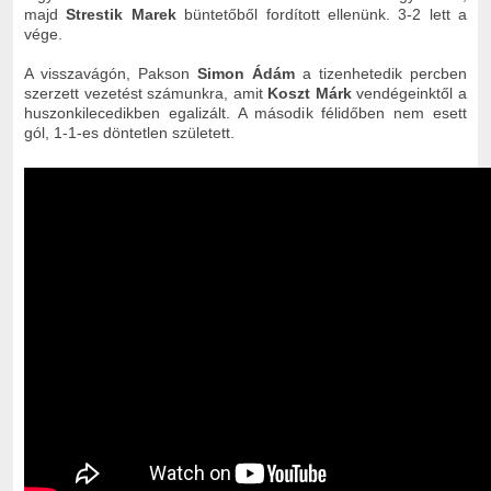
majd
Strestik Marek
büntetőből fordított ellenünk. 3-2 lett a
vége.
A visszavágón, Pakson
Simon Ádám
a tizenhetedik percben
szerzett vezetést számunkra, amit
Koszt Márk
vendégeinktől a
huszonkilecedikben egalizált. A második félidőben nem esett
gól, 1-1-es döntetlen született.