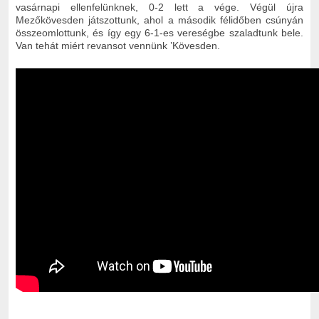
vasárnapi ellenfelünknek, 0-2 lett a vége. Végül újra
Mezőkövesden játszottunk, ahol a második félidőben csúnyán
összeomlottunk, és így egy 6-1-es vereségbe szaladtunk bele.
Van tehát miért revansot vennünk ’Kövesden.