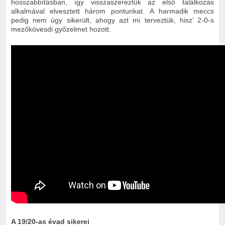
hosszabbításban, így visszaszereztük az első találkozás
alkalmával elvesztett három pontunkat. A harmadik meccs
pedig nem úgy sikerült, ahogy azt mi terveztük, hisz’ 2-0-s
mezőkövesdi győzelmet hozott.
A 19/20-as évad sikerei