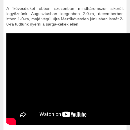
A 'kövesdieket ebben szezonban mindháromszor sikerült
legyőznünk. Augusztusban idegenben 2-0-ra, decemberben
itthon 1-0-ra, majd végül újra Mezőkövesden júniusban ismét 2-
0-ra tudtunk nyerni a sárga-kékek ellen.