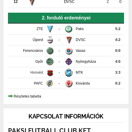
12
DVSC
2
0
2. forduló erdeményei
ZTE
-
Paks
5:2
Újpest
-
DVSC
4:2
Ferencváros
-
Vasas
0:0
Győr
-
Nyíregyháza
4:0
Honvéd
-
MTK
3:3
PAFC
-
Kisvárda
0:2
Részletes tabella
KAPCSOLAT INFORMÁCIÓK
PAKSI FUTBALL CLUB KFT.