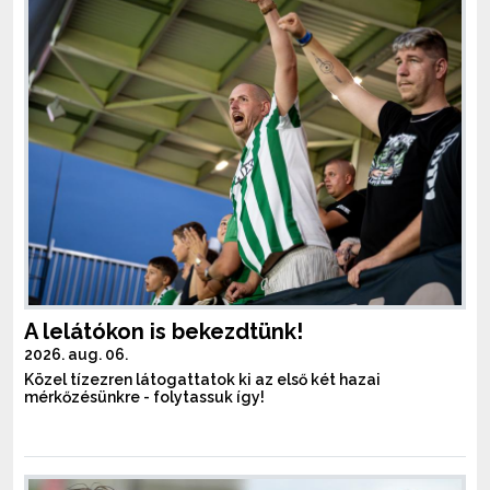
A lelátókon is bekezdtünk!
2026. aug. 06.
Közel tízezren látogattatok ki az első két hazai
mérkőzésünkre - folytassuk így!