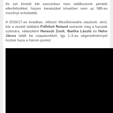
Az ezt követő két szezonban nem találkoztunk pénteki
ellenfelünkkel, hiszen kiesésüket követően nem az NBI-es
mezőnyt erősítették.
A 2016/17-es évadban, először Mezőkövesdre utaztunk, ahol,
bár a vezető találatot
Frőhlich Roland
szerezte meg a hazaiak
számára, válaszként
Haraszti Zsolt
,
Bartha László
és
Hahn
János
talált be csapatunkból, így 1-3-as végeredménnyel
hoztuk haza a három pontot.