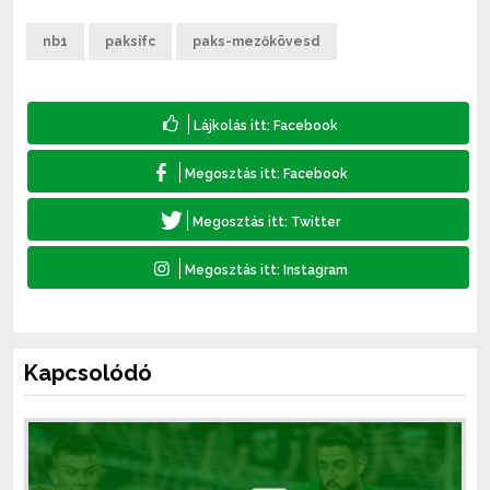
nb1
paksifc
paks-mezőkövesd
Kapcsolódó