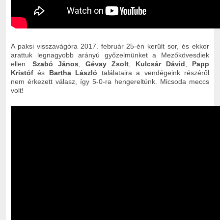
A paksi visszavágóra 2017. február 25-én került sor, és ekkor
arattuk legnagyobb arányú győzelmünket a Mezőkövesdiek
ellen.
Szabó János
,
Gévay Zsolt
,
Kulcsár Dávid
,
Papp
Kristóf
és
Bartha László
találataira a vendégeink részéről
nem érkezett válasz, így 5-0-ra hengereltünk. Micsoda meccs
volt!