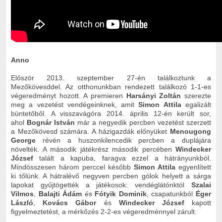
Anno
Először 2013. szeptember 27-én találkoztunk a
Mezőkövesddel. Az otthonunkban rendezett találkozó 1-1-es
végeredményt hozott. A premieren
Harsányi Zoltán
szerezte
meg a vezetést vendégeinknek, amit
Simon Attila
egalizált
büntetőből. A visszavágóra 2014. április 12-én került sor,
ahol
Bognár István
már a negyedik percben vezetést szerzett
a Mezőkövesd számára. A házigazdák előnyüket
Menougong
George
révén a huszonkilencedik percben a duplájára
növelték. A második játékrész második percében
Windecker
József
talált a kapuba, faragva ezzel a hátrányunkból.
Mindösszesen három perccel később
Simon Attila
egyenlített
ki tőlünk. A hátralévő negyven percben gólok helyett a sárga
lapokat gyűjtögették a játékosok: vendéglátónktól
Szalai
Vilmos
,
Balajti Ádám
és
Fótyik Dominik
, csapatunkból
Éger
László
,
Kovács Gábor
és
Windecker József
kapott
figyelmeztetést, a mérkőzés 2-2-es végeredménnyel zárult.