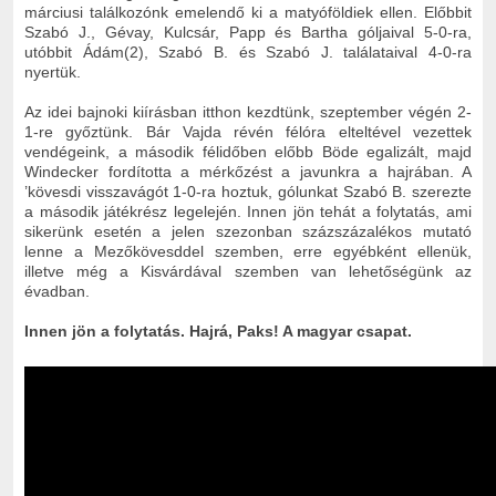
márciusi találkozónk emelendő ki a matyóföldiek ellen. Előbbit
Szabó J., Gévay, Kulcsár, Papp és Bartha góljaival 5-0-ra,
utóbbit Ádám(2), Szabó B. és Szabó J. találataival 4-0-ra
nyertük.
Az idei bajnoki kiírásban itthon kezdtünk, szeptember végén 2-
1-re győztünk. Bár Vajda révén félóra elteltével vezettek
vendégeink, a második félidőben előbb Böde egalizált, majd
Windecker fordította a mérkőzést a javunkra a hajrában. A
’kövesdi visszavágót 1-0-ra hoztuk, gólunkat Szabó B. szerezte
a második játékrész legelején. Innen jön tehát a folytatás, ami
sikerünk esetén a jelen szezonban százszázalékos mutató
lenne a Mezőkövesddel szemben, erre egyébként ellenük,
illetve még a Kisvárdával szemben van lehetőségünk az
évadban.
Innen jön a folytatás. Hajrá, Paks! A magyar csapat.