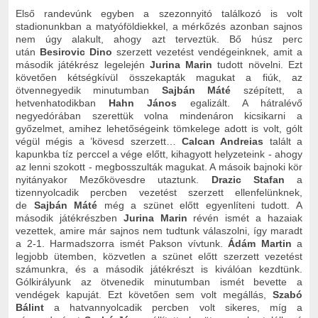
Első randevúnk egyben a szezonnyitó találkozó is volt
stadionunkban a matyóföldiekkel, a mérkőzés azonban sajnos
nem úgy alakult, ahogy azt terveztük. Bő húsz perc
után
Besirovic Dino
szerzett vezetést vendégeinknek, amit a
második játékrész legelején
Jurina Marin
tudott növelni. Ezt
követően kétségkívül összekapták magukat a fiúk, az
ötvennegyedik minutumban
Sajbán Máté
szépített, a
hetvenhatodikban
Hahn János
egalizált. A hátralévő
negyedórában szerettük volna mindenáron kicsikarni a
győzelmet, amihez lehetőségeink tömkelege adott is volt, gólt
végül mégis a ’kövesd szerzett…
Calcan Andreias
talált a
kapunkba tíz perccel a vége előtt, kihagyott helyzeteink - ahogy
az lenni szokott - megbosszulták magukat. A másoik bajnoki kör
nyitányakor Mezőkövesdre utaztunk.
Drazic Stafan
a
tizennyolcadik percben vezetést szerzett ellenfelünknek,
de
Sajbán Máté
még a szünet előtt egyenlíteni tudott. A
második játékrészben
Jurina Marin
révén ismét a hazaiak
vezettek, amire már sajnos nem tudtunk válaszolni, így maradt
a 2-1. Harmadszorra ismét Pakson vívtunk.
Ádám Martin
a
legjobb ütemben, közvetlen a szünet előtt szerzett vezetést
számunkra, és a második játékrészt is kiválóan kezdtünk.
Gólkirályunk az ötvenedik minutumban ismét bevette a
vendégek kapuját. Ezt követően sem volt megállás,
Szabó
Bálint
a hatvannyolcadik percben volt sikeres, míg a