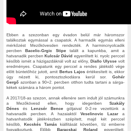
Ebben a szezonban egy évadon belül már háromszor
találkoztak egymással a csapatok. A harmadik egymás elleni
mérkőzést Mezőkövesden rendezték. A harmincnyolcadik
percben
Bacelic-Grgic Stipe
talált a kapunkba, amit a
hatvanadik percben
Kulcsár Dávid
egyenlített ki. nyolc perccel
később ismét a házigazdáknál volt az előny,
Diallo Ulysse
volt
eredményes. Csapatunk egy perccel a rendes játékidő vége
előtt büntetőhöz jutott, amit
Bertus Lajos
értékesített is, ekkor
úgy nézett ki, pontosztozkodásra kerül sor.
Gohér
Gergő
azonban a 90+2. percben otthon tudta tartani a sárga-
kékek számára a három pontot.
A 2017/18-as szezon, annak ellenére sem indult jól számunkra
a Mezőkövesd ellen, hogy idegenben
Szakály
Dénes
és
Lenzsér Bence
góljaival 0-2-re vezettünk a
hatvanadik percben. A hazaiaktól
Veselinovic Lazar
a
hatvanhatodik játékrészben szépített, majd két perccel
később,
Kecskés Tamás
kiállítását követően, tíz emberre
fogyatkoztunk. Előbb
Baracskai Roland
egyenlített,