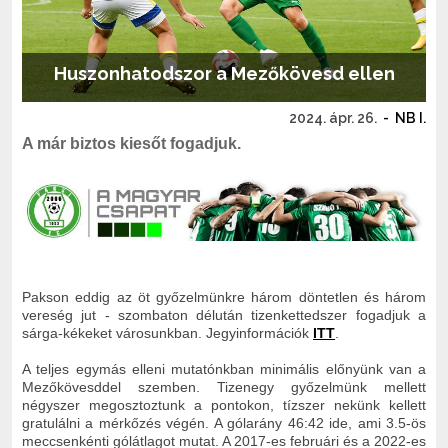
Huszonhatodszor a Mezőkövesd ellen
2024. ápr. 26.
-
NB I.
A már biztos kiesőt fogadjuk.
Pakson eddig az öt győzelmünkre három döntetlen és három
vereség jut - szombaton délután tizenkettedszer fogadjuk a
sárga-kékeket városunkban. Jegyinformációk
ITT
.
A teljes egymás elleni mutatónkban minimális előnyünk van a
Mezőkövesddel szemben. Tizenegy győzelmünk mellett
négyszer megosztoztunk a pontokon, tízszer nekünk kellett
gratulálni a mérkőzés végén. A gólarány 46:42 ide, ami 3.5-ös
meccsenkénti gólátlagot mutat. A 2017-es februári és a 2022-es