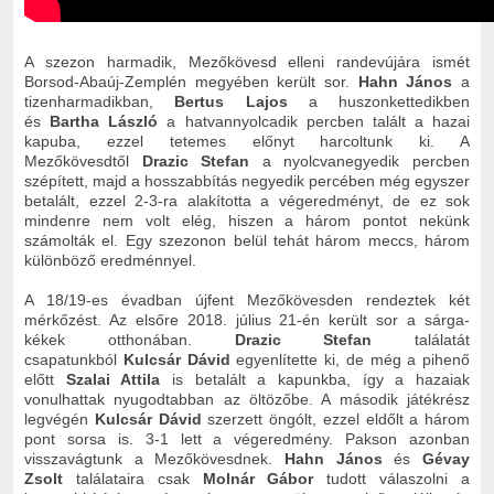
A szezon harmadik, Mezőkövesd elleni randevújára ismét
Borsod-Abaúj-Zemplén megyében került sor.
Hahn János
a
tizenharmadikban,
Bertus Lajos
a huszonkettedikben
és
Bartha László
a hatvannyolcadik percben talált a hazai
kapuba, ezzel tetemes előnyt harcoltunk ki. A
Mezőkövesdtől
Drazic Stefan
a nyolcvanegyedik percben
szépített, majd a hosszabbítás negyedik percében még egyszer
betalált, ezzel 2-3-ra alakította a végeredményt, de ez sok
mindenre nem volt elég, hiszen a három pontot nekünk
számolták el. Egy szezonon belül tehát három meccs, három
különböző eredménnyel.
A 18/19-es évadban újfent Mezőkövesden rendeztek két
mérkőzést. Az elsőre 2018. július 21-én került sor a sárga-
kékek otthonában.
Drazic Stefan
találatát
csapatunkból
Kulcsár Dávid
egyenlítette ki, de még a pihenő
előtt
Szalai Attila
is betalált a kapunkba, így a hazaiak
vonulhattak nyugodtabban az öltözőbe. A második játékrész
legvégén
Kulcsár Dávid
szerzett öngólt, ezzel eldőlt a három
pont sorsa is. 3-1 lett a végeredmény. Pakson azonban
visszavágtunk a Mezőkövesdnek.
Hahn János
és
Gévay
Zsolt
találataira csak
Molnár Gábor
tudott válaszolni a