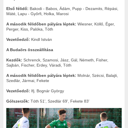
Első félidő:
Bakodi - Babos, Ádám, Pupp - Dezamits, Répási,
Máté, Lapu - Győrfi, Holka, Marosi
A második félidőben pályára léptek:
Wiesner, Köllő, Éger,
Perger, Kiss, Palóka, Tóth
Vezetőedző:
Kindl István
A Budaörs összeállítása
Kezdők:
Schrenck, Szamosi, Jász, Gál, Németh, Fisher,
Sajbán, Fischer, Erdey, Váradi, Tóth
A második félidőben pályára léptek:
Molnár, Szécsi, Balajti,
Szedlár, Jármai, Fekete
Vezetőedző:
Ifj. Bognár György
Gólszerzők:
Tóth 51', Szedlár 69', Fekete 83'