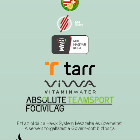
Ezt az oldalt a Hawk System készítette és üzemelteti!
A serverszolgáltatást a Govern-soft biztosítja!