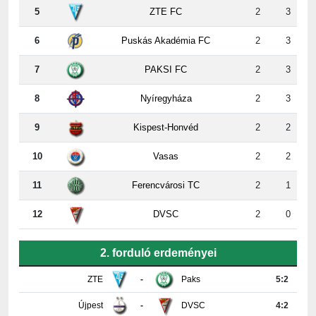
6
Puskás Akadémia FC
2
3
7
PAKSI FC
2
3
8
Nyíregyháza
2
3
9
Kispest-Honvéd
2
2
10
Vasas
2
2
11
Ferencvárosi TC
2
1
12
DVSC
2
0
2. forduló erdeményei
ZTE
-
Paks
5:2
Újpest
-
DVSC
4:2
Ferencváros
-
Vasas
0:0