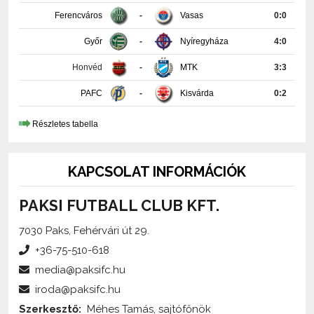
Győr
-
Nyíregyháza
4:0
Honvéd
-
MTK
3:3
PAFC
-
Kisvárda
0:2
Részletes tabella
KAPCSOLAT INFORMÁCIÓK
PAKSI FUTBALL CLUB KFT.
7030 Paks, Fehérvári út 29.
+36-75-510-618
media@paksifc.hu
iroda@paksifc.hu
Szerkesztő:
Méhes Tamás, sajtófőnök
Küldjön üzenetet!