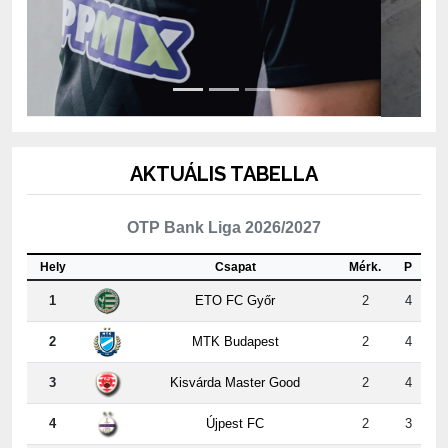
AKTUÁLIS TABELLA
OTP Bank Liga 2026/2027
Hely
Csapat
Mérk.
P
1
ETO FC Győr
2
4
2
MTK Budapest
2
4
3
Kisvárda Master Good
2
4
4
Újpest FC
2
3
5
ZTE FC
2
3