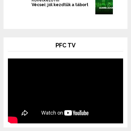
Vécsei: jól kezdtük a tábort
PFC TV