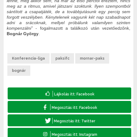
lenne, még akkor sem, ha már az első perctől éreztem, nincs
meg az a ritmus, amivel játszani szoktunk. Ilyen szempontból
sántított a csapatjáték, de a továbbjutásunk egy percig sem
forgott veszélyben. Kénytelenek vagyunk két nap szabadnapot
adni a srácoknak, mellyel próbálunk valamilyen szinten
kompenzálni”
- fogalmazott a találkozó után vezetőedzőnk,
Bognár György
.
Konferencia-liga
paksifc
mornar-paks
bognár