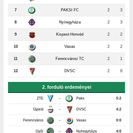
8
Nyíregyháza
2
3
9
Kispest-Honvéd
2
2
10
Vasas
2
2
11
Ferencvárosi TC
2
1
12
DVSC
2
0
2. forduló erdeményei
ZTE
-
Paks
5:2
Újpest
-
DVSC
4:2
Ferencváros
-
Vasas
0:0
Győr
-
Nyíregyháza
4:0
Honvéd
-
MTK
3:3