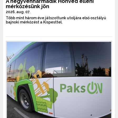
A negyvenharmadik Honvéd elleni
mérkőzésünk jön
2026. aug. 07.
Több mint három éve játszottunk utoljára első osztályú
bajnoki mérkőzést a Kispesttel.