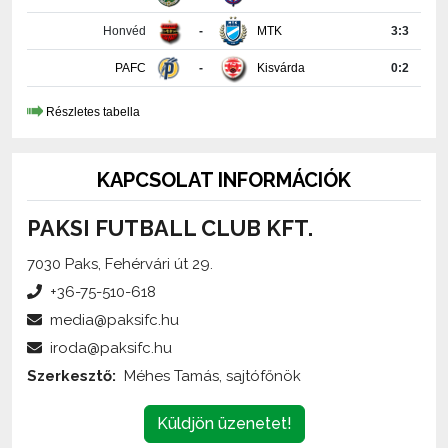
PAFC
-
Kisvárda
0:2
Részletes tabella
KAPCSOLAT INFORMÁCIÓK
PAKSI FUTBALL CLUB KFT.
7030 Paks, Fehérvári út 29.
+36-75-510-618
media@paksifc.hu
iroda@paksifc.hu
Szerkesztő:
Méhes Tamás, sajtófőnök
Küldjön üzenetet!