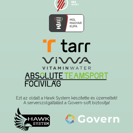
Ezt az oldalt a Hawk System készítette és üzemelteti!
A serverszolgáltatást a Govern-soft biztosítja!