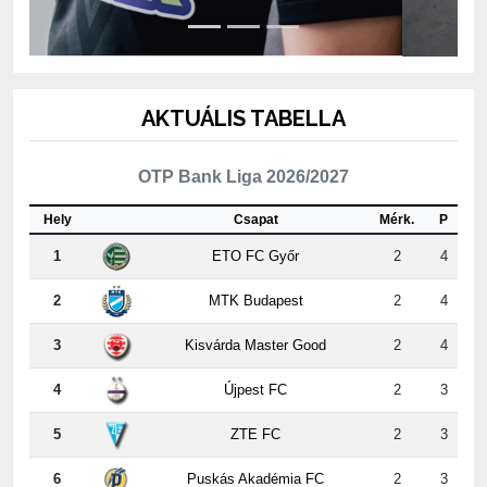
AKTUÁLIS TABELLA
OTP Bank Liga 2026/2027
Hely
Csapat
Mérk.
P
1
ETO FC Győr
2
4
2
MTK Budapest
2
4
3
Kisvárda Master Good
2
4
4
Újpest FC
2
3
5
ZTE FC
2
3
6
Puskás Akadémia FC
2
3
7
PAKSI FC
2
3