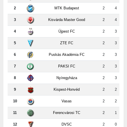
1
ETO FC Győr
2
4
2
MTK Budapest
2
4
3
Kisvárda Master Good
2
4
4
Újpest FC
2
3
5
ZTE FC
2
3
6
Puskás Akadémia FC
2
3
7
PAKSI FC
2
3
8
Nyíregyháza
2
3
9
Kispest-Honvéd
2
2
10
Vasas
2
2
11
Ferencvárosi TC
2
1