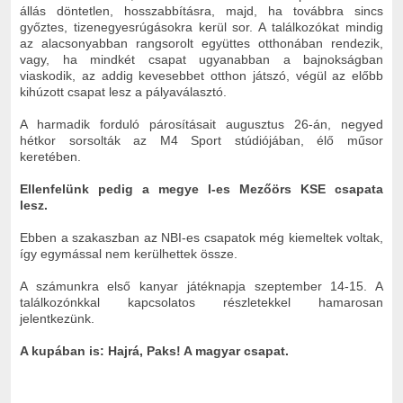
állás döntetlen, hosszabbításra, majd, ha továbbra sincs
győztes, tizenegyesrúgásokra kerül sor. A találkozókat mindig
az alacsonyabban rangsorolt együttes otthonában rendezik,
vagy, ha mindkét csapat ugyanabban a bajnokságban
viaskodik, az addig kevesebbet otthon játszó, végül az előbb
kihúzott csapat lesz a pályaválasztó.
A harmadik forduló párosításait augusztus 26-án, negyed
hétkor sorsolták az M4 Sport stúdiójában, élő műsor
keretében.
Ellenfelünk pedig a megye I-es Mezőörs KSE csapata
lesz.
Ebben a szakaszban az NBI-es csapatok még kiemeltek voltak,
így egymással nem kerülhettek össze.
A számunkra első kanyar játéknapja szeptember 14-15. A
találkozónkkal kapcsolatos részletekkel hamarosan
jelentkezünk.
A kupában is: Hajrá, Paks! A magyar csapat.