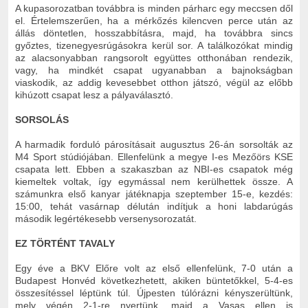
A kupasorozatban továbbra is minden párharc egy meccsen dől
el. Értelemszerűen, ha a mérkőzés kilencven perce után az
állás döntetlen, hosszabbításra, majd, ha továbbra sincs
győztes, tizenegyesrúgásokra kerül sor. A találkozókat mindig
az alacsonyabban rangsorolt együttes otthonában rendezik,
vagy, ha mindkét csapat ugyanabban a bajnokságban
viaskodik, az addig kevesebbet otthon játszó, végül az előbb
kihúzott csapat lesz a pályaválasztó.
SORSOLÁS
A harmadik forduló párosításait augusztus 26-án sorsolták az
M4 Sport stúdiójában. Ellenfelünk a megye I-es Mezőörs KSE
csapata lett. Ebben a szakaszban az NBI-es csapatok még
kiemeltek voltak, így egymással nem kerülhettek össze. A
számunkra első kanyar játéknapja szeptember 15-e, kezdés:
15:00, tehát vasárnap délután indítjuk a honi labdarúgás
második legértékesebb versenysorozatát.
EZ TÖRTÉNT TAVALY
Egy éve a BKV Előre volt az első ellenfelünk, 7-0 után a
Budapest Honvéd következhetett, akiken büntetőkkel, 5-4-es
összesítéssel léptünk túl. Újpesten túlórázni kényszerültünk,
mely végén 2-1-re nyertünk, majd a Vasas ellen is