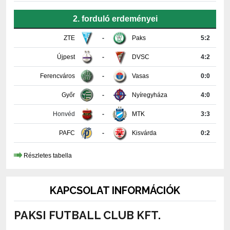
ZTE
-
Paks
5:2
Újpest
-
DVSC
4:2
Ferencváros
-
Vasas
0:0
Győr
-
Nyíregyháza
4:0
Honvéd
-
MTK
3:3
PAFC
-
Kisvárda
0:2
Részletes tabella
KAPCSOLAT INFORMÁCIÓK
PAKSI FUTBALL CLUB KFT.
7030 Paks, Fehérvári út 29.
+36-75-510-618