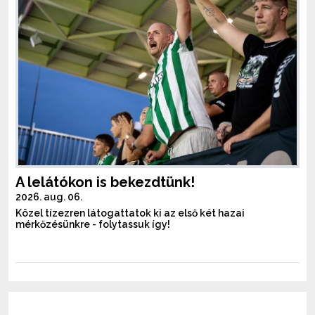
A lelátókon is bekezdtünk!
2026. aug. 06.
Közel tízezren látogattatok ki az első két hazai
mérkőzésünkre - folytassuk így!