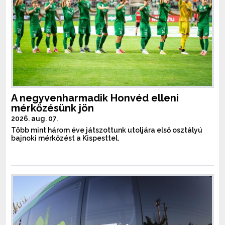
A negyvenharmadik Honvéd elleni
mérkőzésünk jön
2026. aug. 07.
Több mint három éve játszottunk utoljára első osztályú
bajnoki mérkőzést a Kispesttel.