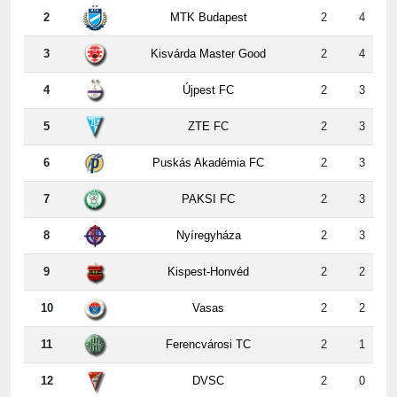
3
Kisvárda Master Good
2
4
4
Újpest FC
2
3
5
ZTE FC
2
3
6
Puskás Akadémia FC
2
3
7
PAKSI FC
2
3
8
Nyíregyháza
2
3
9
Kispest-Honvéd
2
2
10
Vasas
2
2
11
Ferencvárosi TC
2
1
12
DVSC
2
0
2. forduló erdeményei