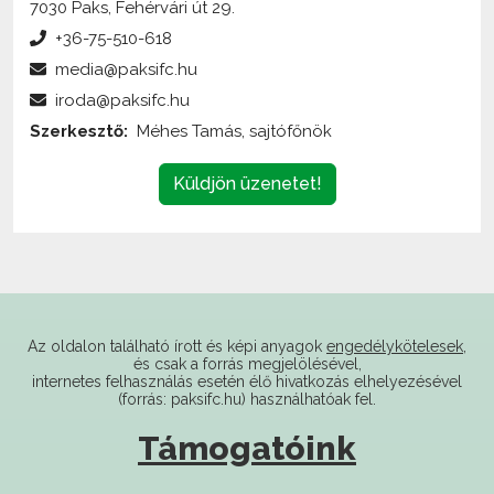
media@paksifc.hu
iroda@paksifc.hu
Szerkesztő:
Méhes Tamás, sajtófőnök
Küldjön üzenetet!
Az oldalon található írott és képi anyagok
engedélykötelesek
,
és csak a forrás megjelölésével,
internetes felhasználás esetén élő hivatkozás elhelyezésével
(forrás: paksifc.hu) használhatóak fel.
Támogatóink