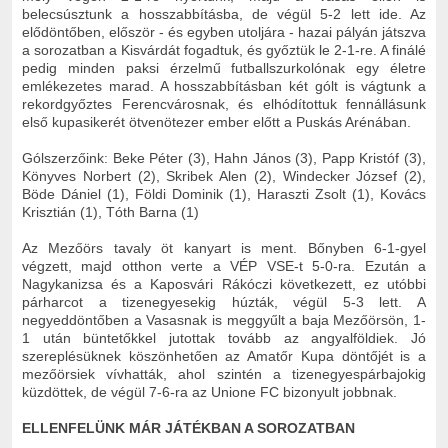
belecsúsztunk a hosszabbításba, de végül 5-2 lett ide. Az
elődöntőben, először - és egyben utoljára - hazai pályán játszva
a sorozatban a Kisvárdát fogadtuk, és győztük le 2-1-re. A finálé
pedig minden paksi érzelmű futballszurkolónak egy életre
emlékezetes marad. A hosszabbításban két gólt is vágtunk a
rekordgyőztes Ferencvárosnak, és elhódítottuk fennállásunk
első kupasikerét ötvenötezer ember előtt a Puskás Arénában.
Gólszerzőink: Beke Péter (3), Hahn János (3), Papp Kristóf (3),
Könyves Norbert (2), Skribek Alen (2), Windecker József (2),
Böde Dániel (1), Földi Dominik (1), Haraszti Zsolt (1), Kovács
Krisztián (1), Tóth Barna (1)
Az Mezőörs tavaly öt kanyart is ment. Bőnyben 6-1-gyel
végzett, majd otthon verte a VÉP VSE-t 5-0-ra. Ezután a
Nagykanizsa és a Kaposvári Rákóczi következett, ez utóbbi
párharcot a tizenegyesekig húzták, végül 5-3 lett. A
negyeddöntőben a Vasasnak is meggyűlt a baja Mezőörsön, 1-
1 után büntetőkkel jutottak tovább az angyalföldiek. Jó
szereplésüknek köszönhetően az Amatőr Kupa döntőjét is a
mezőörsiek vívhatták, ahol szintén a tizenegyespárbajokig
küzdöttek, de végül 7-6-ra az Unione FC bizonyult jobbnak.
ELLENFELÜNK MÁR JÁTÉKBAN A SOROZATBAN