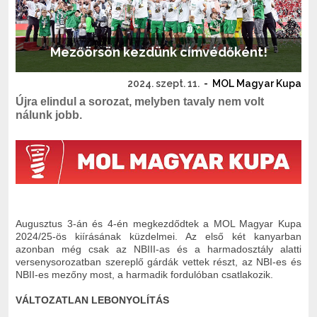
Mezőörsön kezdünk címvédőként!
2024. szept. 11.
-
MOL Magyar Kupa
Újra elindul a sorozat, melyben tavaly nem volt
nálunk jobb.
Augusztus 3-án és 4-én megkezdődtek a MOL Magyar Kupa
2024/25-ös kiírásának küzdelmei. Az első két kanyarban
azonban még csak az NBIII-as és a harmadosztály alatti
versenysorozatban szereplő gárdák vettek részt, az NBI-es és
NBII-es mezőny most, a harmadik fordulóban csatlakozik.
VÁLTOZATLAN LEBONYOLÍTÁS