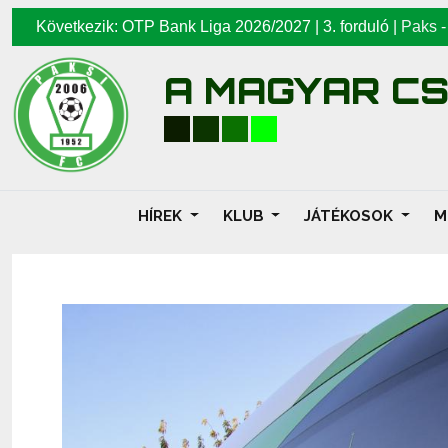
Következik: OTP Bank Liga 2026/2027 | 3. forduló |
Paks
A MAGYAR C
HÍREK
KLUB
JÁTÉKOSOK
M