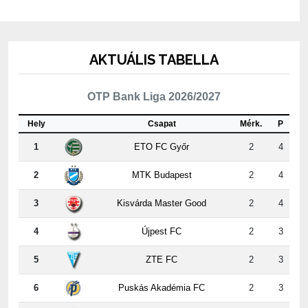
AKTUÁLIS TABELLA
OTP Bank Liga 2026/2027
Hely
Csapat
Mérk.
P
1
ETO FC Győr
2
4
2
MTK Budapest
2
4
3
Kisvárda Master Good
2
4
4
Újpest FC
2
3
5
ZTE FC
2
3
6
Puskás Akadémia FC
2
3