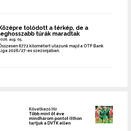
Középre tolódott a térkép, de a
leghosszabb túrák maradtak
2026. aug. 05.
Összesen 6772 kilométert utazunk majd a OTP Bank
Liga 2026/27-es szezonjában.
Következő Hír
Több mint öt éve
mindhárom pontot itthon
tartjuk a DVTK ellen