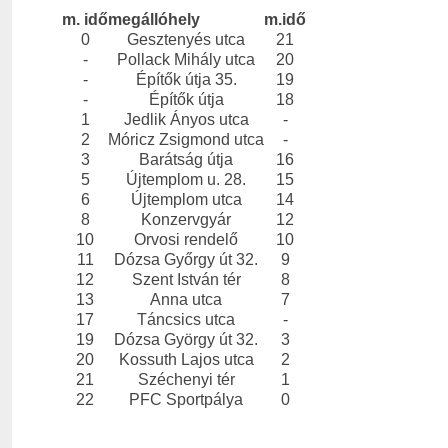
m. idő
megállóhely
m.idő
0
Gesztenyés utca
21
-
Pollack Mihály utca
20
-
Építők útja 35.
19
-
Építők útja
18
1
Jedlik Ányos utca
-
2
Móricz Zsigmond utca
-
3
Barátság útja
16
5
Újtemplom u. 28.
15
6
Újtemplom utca
14
8
Konzervgyár
12
10
Orvosi rendelő
10
11
Dózsa Győrgy út 32.
9
12
Szent István tér
8
13
Anna utca
7
17
Táncsics utca
-
19
Dózsa György út 32.
3
20
Kossuth Lajos utca
2
21
Széchenyi tér
1
22
PFC Sportpálya
0