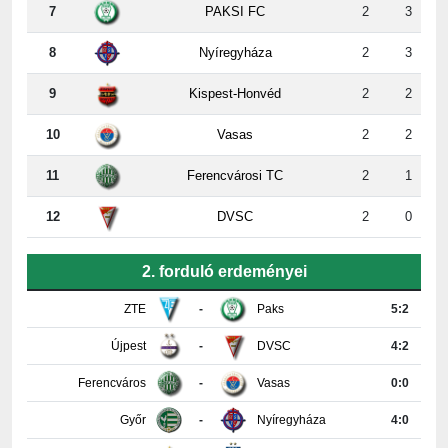
7
PAKSI FC
2
3
8
Nyíregyháza
2
3
9
Kispest-Honvéd
2
2
10
Vasas
2
2
11
Ferencvárosi TC
2
1
12
DVSC
2
0
2. forduló erdeményei
ZTE
-
Paks
5:2
Újpest
-
DVSC
4:2
Ferencváros
-
Vasas
0:0
Győr
-
Nyíregyháza
4:0