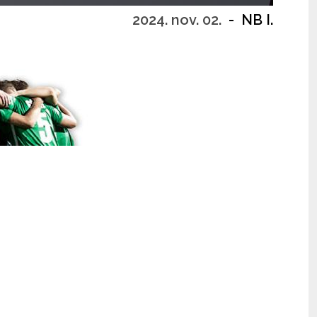
2024. nov. 02.
-
NB I.