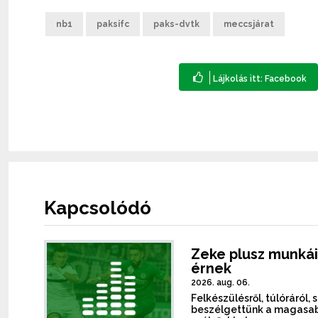
nb1
paksifc
paks-dvtk
meccsjárat
Kapcsolódó
Zeke plusz munkái
érnek
2026. aug. 06.
Felkészülésről, túlóráról, 
beszélgettünk a magasab