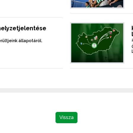
helyzetjelentése
rültjeink állapotáról.
Vissza