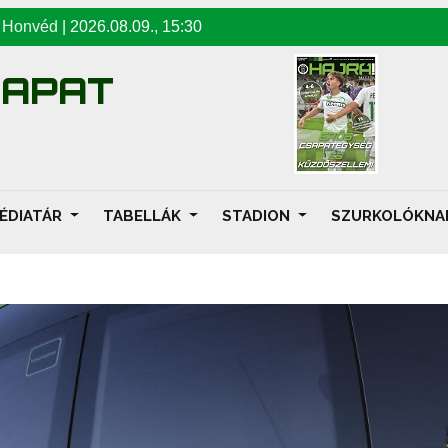
-
Honvéd
|
2026.08.09
.,
15:30
SAPAT
ÉDIATÁR
TABELLÁK
STADION
SZURKOLÓKN