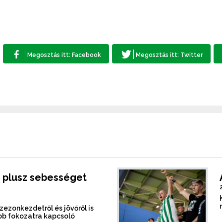
 plusz sebességet
szezonkezdetről és jövőről is
b fokozatra kapcsoló