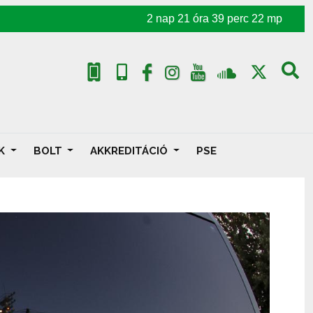
2
nap
21
óra
39
perc
20
mp
AK
BOLT
AKKREDITÁCIÓ
PSE