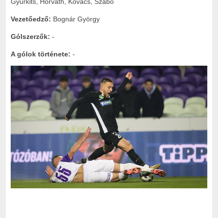
Gyurkits, Horváth, Kovács, Szabó
Vezetőedző:
Bognár György
Gólszerzők:
-
A gólok története:
-