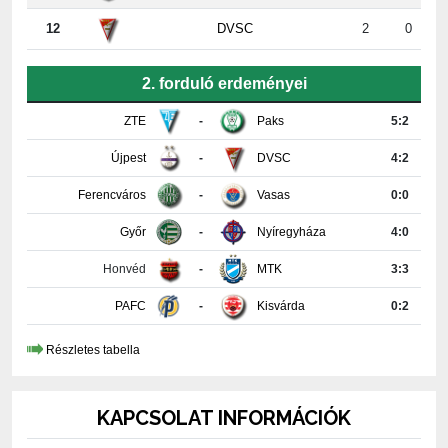
2. forduló erdeményei
ZTE
-
Paks
5:2
Újpest
-
DVSC
4:2
Ferencváros
-
Vasas
0:0
Győr
-
Nyíregyháza
4:0
Honvéd
-
MTK
3:3
PAFC
-
Kisvárda
0:2
Részletes tabella
KAPCSOLAT INFORMÁCIÓK
PAKSI FUTBALL CLUB KFT.