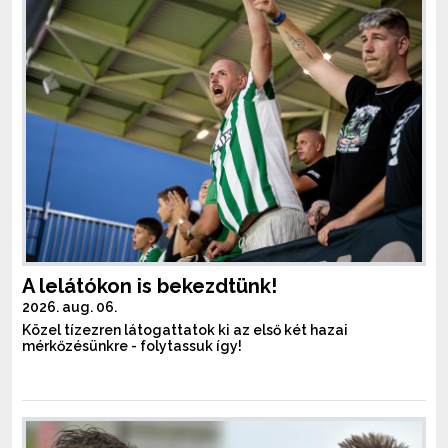
A lelátókon is bekezdtünk!
2026. aug. 06.
Közel tízezren látogattatok ki az első két hazai
mérkőzésünkre - folytassuk így!