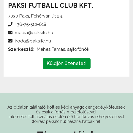
7030 Paks, Fehérvári út 29.
+36-75-510-618
media@paksifc.hu
iroda@paksifc.hu
Szerkesztő:
Méhes Tamás, sajtófőnök
Küldjön üzenetet!
Az oldalon található írott és képi anyagok
engedélykötelesek
,
és csak a forrás megjelölésével,
internetes felhasználás esetén élő hivatkozás elhelyezésével
(forrás: paksifc.hu) használhatóak fel.
Támogatóink