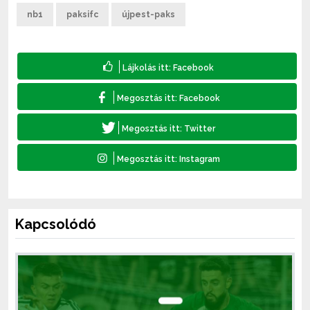
nb1
paksifc
újpest-paks
Kapcsolódó