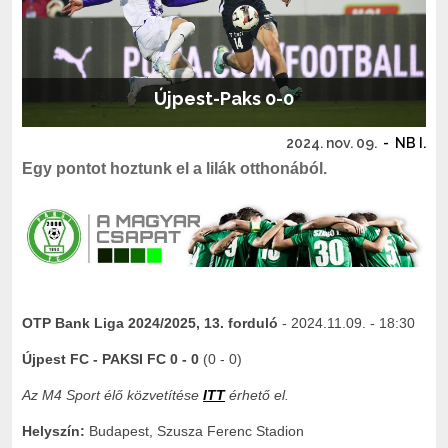
Újpest-Paks 0-0
2024. nov. 09.
-
NB I.
Egy pontot hoztunk el a lilák otthonából.
OTP Bank Liga 2024/2025, 13. forduló
- 2024.11.09. - 18:30
Újpest FC - PAKSI FC 0 - 0
(0 - 0)
Az M4 Sport élő közvetítése
ITT
érhető el.
Helyszín:
Budapest, Szusza Ferenc Stadion