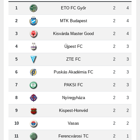
2
MTK Budapest
2
4
3
Kisvárda Master Good
2
4
4
Újpest FC
2
3
5
ZTE FC
2
3
6
Puskás Akadémia FC
2
3
7
PAKSI FC
2
3
8
Nyíregyháza
2
3
9
Kispest-Honvéd
2
2
10
Vasas
2
2
11
Ferencvárosi TC
2
1
12
DVSC
2
0