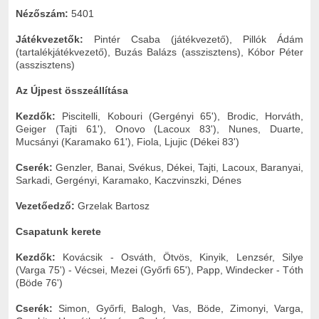
Nézőszám:
5401
Játékvezetők:
Pintér Csaba
(játékvezető), Pillók Ádám
(tartalékjátékvezető), Buzás Balázs (asszisztens), Kóbor Péter
(asszisztens)
Az Újpest összeállítása
Kezdők:
Piscitelli, Kobouri (Gergényi 65'), Brodic, Horváth,
Geiger (Tajti 61'), Onovo (Lacoux 83'), Nunes, Duarte,
Mucsányi (Karamako 61'), Fiola, Ljujic (Dékei 83')
Cserék:
Genzler, Banai, Svékus, Dékei, Tajti, Lacoux, Baranyai,
Sarkadi, Gergényi, Karamako, Kaczvinszki, Dénes
Vezetőedző:
Grzelak Bartosz
Csapatunk kerete
Kezdők:
Kovácsik - Osváth, Ötvös, Kinyik, Lenzsér, Silye
(Varga 75') - Vécsei, Mezei (Győrfi 65'), Papp, Windecker - Tóth
(Böde 76')
Cserék:
Simon, Győrfi, Balogh, Vas, Böde, Zimonyi, Varga,