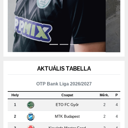
AKTUÁLIS TABELLA
OTP Bank Liga 2026/2027
Hely
Csapat
Mérk.
P
1
ETO FC Győr
2
4
2
MTK Budapest
2
4
3
Kisvárda Master Good
2
4