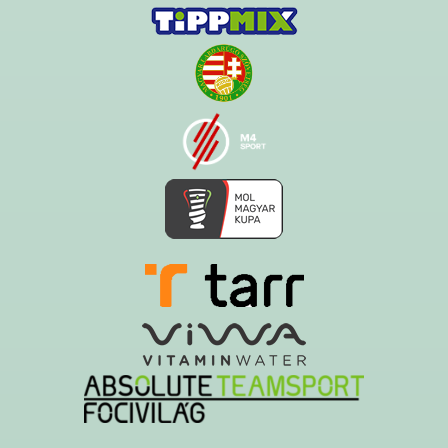
Ezt az oldalt a Hawk System készítette és üzemelteti!
A serverszolgáltatást a Govern-soft biztosítja!