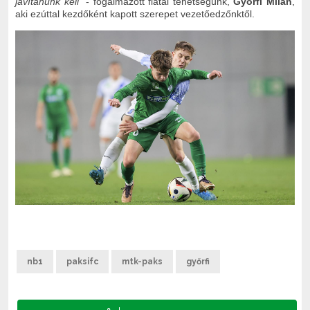
javítanunk kell”
- fogalmazott fiatal tehetségünk,
Győrfi Milán
,
aki ezúttal kezdőként kapott szerepet vezetőedzőnktől.
nb1
paksifc
mtk-paks
győrfi