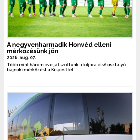
A negyvenharmadik Honvéd elleni
mérkőzésünk jön
2026. aug. 07.
Több mint három éve játszottunk utoljára első osztályú
bajnoki mérkőzést a Kispesttel.