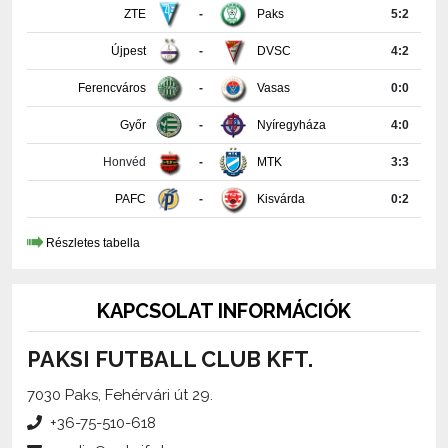
Újpest
-
DVSC
4:2
Ferencváros
-
Vasas
0:0
Győr
-
Nyíregyháza
4:0
Honvéd
-
MTK
3:3
PAFC
-
Kisvárda
0:2
Részletes tabella
KAPCSOLAT INFORMÁCIÓK
PAKSI FUTBALL CLUB KFT.
7030 Paks, Fehérvári út 29.
+36-75-510-618
media@paksifc.hu
iroda@paksifc.hu