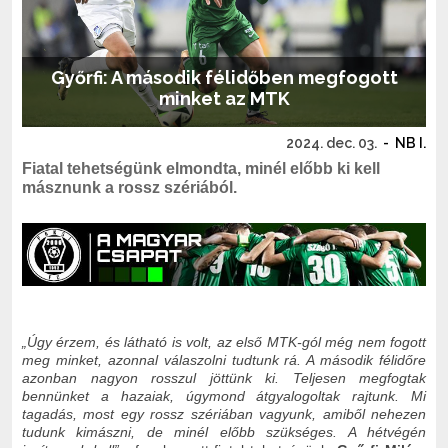
Győrfi: A második félidőben megfogott
minket az MTK
2024. dec. 03.
-
NB I.
Fiatal tehetségünk elmondta, minél előbb ki kell
másznunk a rossz szériából.
„Úgy érzem, és látható is volt, az első MTK-gól még nem fogott
meg minket, azonnal válaszolni tudtunk rá. A második félidőre
azonban nagyon rosszul jöttünk ki. Teljesen megfogtak
bennünket a hazaiak, úgymond átgyalogoltak rajtunk. Mi
tagadás, most egy rossz szériában vagyunk, amiből nehezen
tudunk kimászni, de minél előbb szükséges. A hétvégén