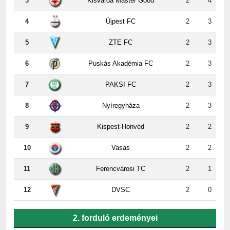
4
Újpest FC
2
3
5
ZTE FC
2
3
6
Puskás Akadémia FC
2
3
7
PAKSI FC
2
3
8
Nyíregyháza
2
3
9
Kispest-Honvéd
2
2
10
Vasas
2
2
11
Ferencvárosi TC
2
1
12
DVSC
2
0
2. forduló erdeményei
ZTE
-
Paks
5:2