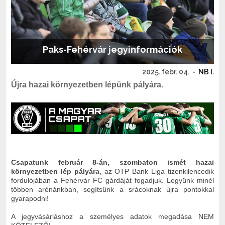
Paks-Fehérvár jegyinformációk
2025. febr. 04.
-
NB I.
Újra hazai környezetben lépünk pályára.
Csapatunk február 8-án, szombaton ismét hazai
környezetben lép pályára
, az OTP Bank Liga tizenkilencedik
fordulójában a Fehérvár FC gárdáját fogadjuk. Legyünk minél
többen arénánkban, segítsünk a srácoknak újra pontokkal
gyarapodni!
A jegyvásárláshoz a személyes adatok megadása NEM