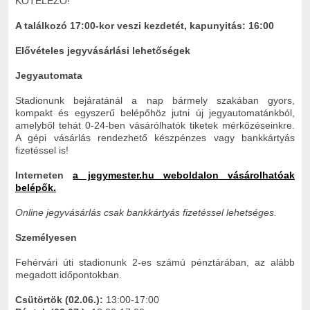
KÖTELEZŐ!
A találkozó 17:00-kor veszi kezdetét,
kapunyitás: 16:00
Elővételes jegyvásárlási lehetőségek
Jegyautomata
Stadionunk bejáratánál a nap bármely szakában gyors,
kompakt és egyszerű belépőhöz jutni új jegyautomatánkból,
amelyből tehát 0-24-ben vásárólhatók tiketek mérkőzéseinkre.
A gépi vásárlás rendezhető készpénzes vagy bankkártyás
fizetéssel is!
Interneten
a jegymester.hu weboldalon vásárolhatóak
belépők.
Online jegyvásárlás csak bankkártyás fizetéssel lehetséges.
Személyesen
Fehérvári úti stadionunk 2-es számú pénztárában, az alább
megadott időpontokban.
Csütörtök (02.06.):
13:00-17:00