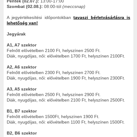
Péntek (02.07.):
13:00-17:00
Szombat (02.08.):
08:00-tól
(meccsnap)
A jegyértékesítési időpontokban
tavaszi bérletvásárlásra is
lehetőség van!
Jegyárak
A1, A7 szektor
Felnőtt elővételben 2100 Ft, helyszínen 2500 Ft.
Diák, nyugdíjas, női: elővételben 1700 Ft, helyszínen 2100Ft.
A2, A6 szektor
Felnőtt elővételben 2300 Ft, helyszínen 2700 Ft.
Diák, nyugdíjas, női: elővételben 1900 Ft, helyszínen 2300Ft.
A3, A5 szektor
Felnőtt elővételben 2500 Ft, helyszínen 2900 Ft.
Diák, nyugdíjas, női: elővételben 2100 Ft, helyszínen 2500Ft.
B1, B7 szektor
Felnőtt elővételben 1500Ft, helyszínen 1900 Ft.
Diák, nyugdíjas, női: elővételben 1100 Ft, helyszínen 1500Ft.
B2, B6 szektor