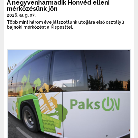
A negyvenharmadik Honvéd elleni
mérkőzésünk jön
2026. aug. 07.
Több mint három éve játszottunk utoljára első osztályú
bajnoki mérkőzést a Kispesttel.