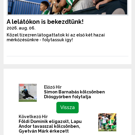
A lelátókon is bekezdtünk!
2026. aug. 06.
Közel tízezren látogattatok ki az első két hazai
mérkőzésünkre - folytassuk így!
Előző Hír
Simon Barnabás kölcsönben
Diósgyőrben folytatja
Vissza
Következő Hír
Földi Dominik eligazolt, Lapu
Andor tavasszal kölcsönben,
Gyetván Márk érkezett