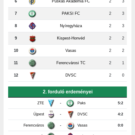
7
PAKSI FC
2
3
8
Nyíregyháza
2
3
9
Kispest-Honvéd
2
2
10
Vasas
2
2
11
Ferencvárosi TC
2
1
12
DVSC
2
0
2. forduló erdeményei
ZTE
-
Paks
5:2
Újpest
-
DVSC
4:2
Ferencváros
-
Vasas
0:0
Győr
-
Nyíregyháza
4:0