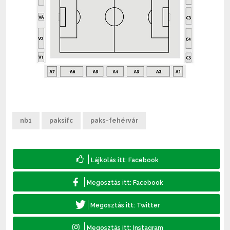
nb1
paksifc
paks-fehérvár