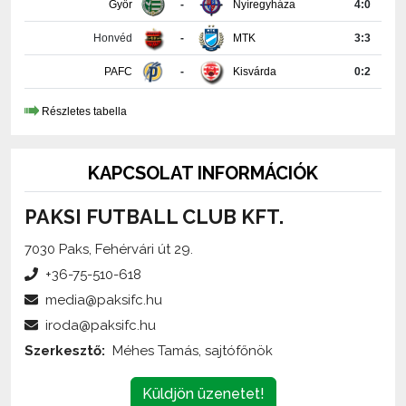
Honvéd
-
MTK
3:3
PAFC
-
Kisvárda
0:2
Részletes tabella
KAPCSOLAT INFORMÁCIÓK
PAKSI FUTBALL CLUB KFT.
7030 Paks, Fehérvári út 29.
+36-75-510-618
media@paksifc.hu
iroda@paksifc.hu
Szerkesztő:
Méhes Tamás, sajtófőnök
Küldjön üzenetet!