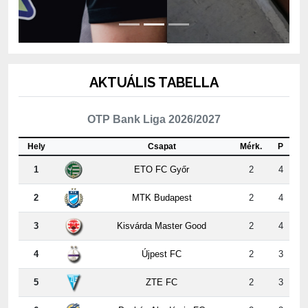
AKTUÁLIS TABELLA
OTP Bank Liga 2026/2027
Hely
Csapat
Mérk.
P
1
ETO FC Győr
2
4
2
MTK Budapest
2
4
3
Kisvárda Master Good
2
4
4
Újpest FC
2
3
5
ZTE FC
2
3
6
Puskás Akadémia FC
2
3