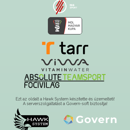
Ezt az oldalt a Hawk System készítette és üzemelteti!
A serverszolgáltatást a Govern-soft biztosítja!