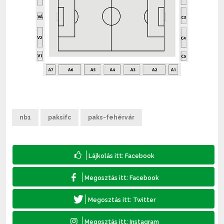
nb1
paksifc
paks-fehérvár