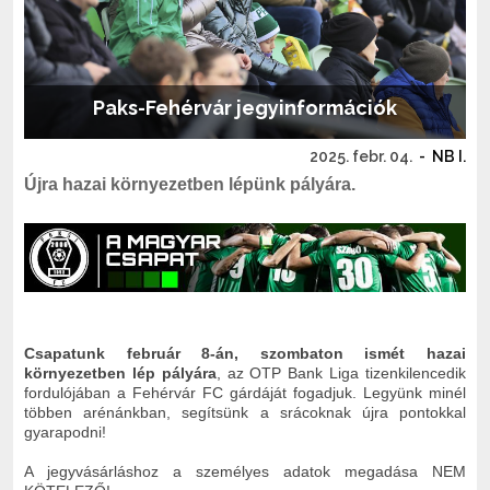
Paks-Fehérvár jegyinformációk
2025. febr. 04.
-
NB I.
Újra hazai környezetben lépünk pályára.
Csapatunk február 8-án, szombaton ismét hazai
környezetben lép pályára
, az OTP Bank Liga tizenkilencedik
fordulójában a Fehérvár FC gárdáját fogadjuk. Legyünk minél
többen arénánkban, segítsünk a srácoknak újra pontokkal
gyarapodni!
A jegyvásárláshoz a személyes adatok megadása NEM