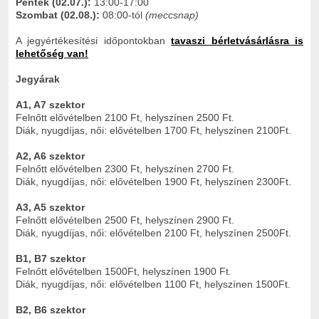
Péntek (02.07.):
13:00-17:00
Szombat (02.08.):
08:00-tól
(meccsnap)
A jegyértékesítési időpontokban
tavaszi bérletvásárlásra is
lehetőség van!
Jegyárak
A1, A7 szektor
Felnőtt elővételben 2100 Ft, helyszínen 2500 Ft.
Diák, nyugdíjas, női: elővételben 1700 Ft, helyszínen 2100Ft.
A2, A6 szektor
Felnőtt elővételben 2300 Ft, helyszínen 2700 Ft.
Diák, nyugdíjas, női: elővételben 1900 Ft, helyszínen 2300Ft.
A3, A5 szektor
Felnőtt elővételben 2500 Ft, helyszínen 2900 Ft.
Diák, nyugdíjas, női: elővételben 2100 Ft, helyszínen 2500Ft.
B1, B7 szektor
Felnőtt elővételben 1500Ft, helyszínen 1900 Ft.
Diák, nyugdíjas, női: elővételben 1100 Ft, helyszínen 1500Ft.
B2, B6 szektor