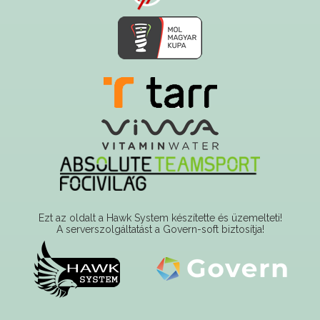
Ezt az oldalt a Hawk System készítette és üzemelteti!
A serverszolgáltatást a Govern-soft biztosítja!