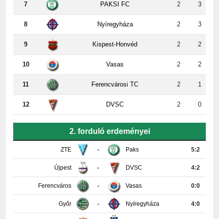
8
Nyíregyháza
2
3
9
Kispest-Honvéd
2
2
10
Vasas
2
2
11
Ferencvárosi TC
2
1
12
DVSC
2
0
2. forduló erdeményei
ZTE
-
Paks
5:2
Újpest
-
DVSC
4:2
Ferencváros
-
Vasas
0:0
Győr
-
Nyíregyháza
4:0
Honvéd
-
MTK
3:3