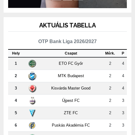
AKTUÁLIS TABELLA
OTP Bank Liga 2026/2027
Hely
Csapat
Mérk.
P
1
ETO FC Győr
2
4
2
MTK Budapest
2
4
3
Kisvárda Master Good
2
4
4
Újpest FC
2
3
5
ZTE FC
2
3
6
Puskás Akadémia FC
2
3
7
PAKSI FC
2
3