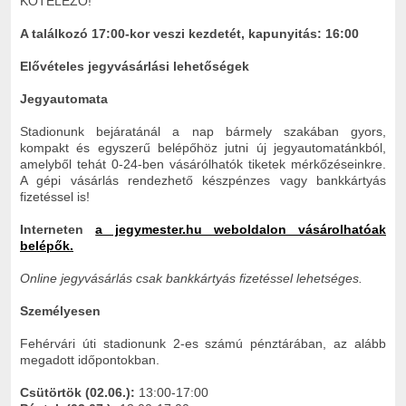
KÖTELEZŐ!
A találkozó 17:00-kor veszi kezdetét,
kapunyitás: 16:00
Elővételes jegyvásárlási lehetőségek
Jegyautomata
Stadionunk bejáratánál a nap bármely szakában gyors,
kompakt és egyszerű belépőhöz jutni új jegyautomatánkból,
amelyből tehát 0-24-ben vásárólhatók tiketek mérkőzéseinkre.
A gépi vásárlás rendezhető készpénzes vagy bankkártyás
fizetéssel is!
Interneten
a jegymester.hu weboldalon vásárolhatóak
belépők.
Online jegyvásárlás csak bankkártyás fizetéssel lehetséges.
Személyesen
Fehérvári úti stadionunk 2-es számú pénztárában, az alább
megadott időpontokban.
Csütörtök (02.06.):
13:00-17:00