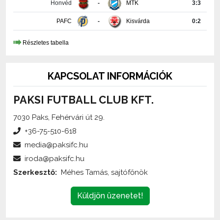
PAFC
-
Kisvárda
0:2
Részletes tabella
KAPCSOLAT INFORMÁCIÓK
PAKSI FUTBALL CLUB KFT.
7030 Paks, Fehérvári út 29.
+36-75-510-618
media@paksifc.hu
iroda@paksifc.hu
Szerkesztő:
Méhes Tamás, sajtófőnök
Küldjön üzenetet!