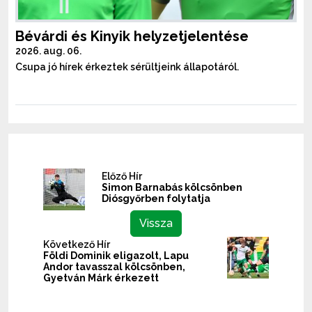
Bévárdi és Kinyik helyzetjelentése
2026. aug. 06.
Csupa jó hírek érkeztek sérültjeink állapotáról.
Előző Hír
Simon Barnabás kölcsönben
Diósgyőrben folytatja
Vissza
Következő Hír
Földi Dominik eligazolt, Lapu
Andor tavasszal kölcsönben,
Gyetván Márk érkezett