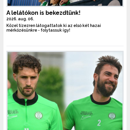
A lelátókon is bekezdtünk!
2026. aug. 06.
Közel tízezren látogattatok ki az első két hazai
mérkőzésünkre - folytassuk így!