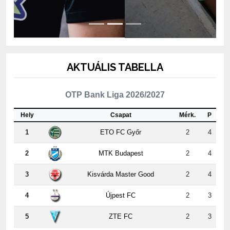
AKTUÁLIS TABELLA
OTP Bank Liga 2026/2027
Hely
Csapat
Mérk.
P
1
ETO FC Győr
2
4
2
MTK Budapest
2
4
3
Kisvárda Master Good
2
4
4
Újpest FC
2
3
5
ZTE FC
2
3
6
Puskás Akadémia FC
2
3