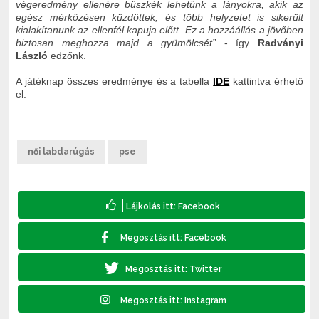
végeredmény ellenére büszkék lehetünk a lányokra, akik az
egész mérkőzésen küzdöttek, és több helyzetet is sikerült
kialakítanunk az ellenfél kapuja előtt. Ez a hozzáállás a jövőben
biztosan meghozza majd a gyümölcsét”
- így
Radványi
László
edzőnk.
A játéknap összes eredménye és a tabella
IDE
kattintva érhető
el.
női labdarúgás
pse