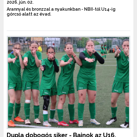
2026. jún. 02.
Arannyal és bronzzal a nyakunkban - NBII-től U14-ig
górcső alatt az évad.
Dupla dobogós siker - Bajnok az U16,