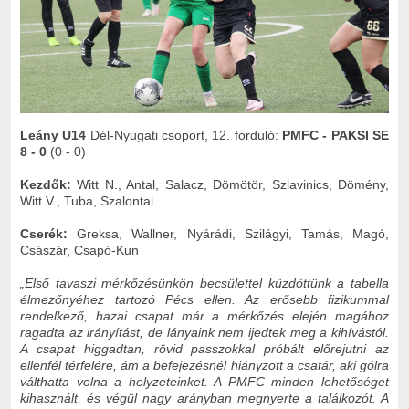
Leány U14
Dél-Nyugati csoport, 12. forduló:
PMFC - PAKSI SE
8 - 0
(0 - 0)
Kezdők:
Witt N., Antal, Salacz, Dömötör, Szlavinics, Dömény,
Witt V., Tuba, Szalontai
Cserék:
Greksa, Wallner, Nyárádi, Szilágyi, Tamás, Magó,
Császár, Csapó-Kun
„Első tavaszi mérkőzésünkön becsülettel küzdöttünk a tabella
élmezőnyéhez tartozó Pécs ellen. Az erősebb fizikummal
rendelkező, hazai csapat már a mérkőzés elején magához
ragadta az irányítást, de lányaink nem ijedtek meg a kihívástól.
A csapat higgadtan, rövid passzokkal próbált előrejutni az
ellenfél térfelére, ám a befejezésnél hiányzott a csatár, aki gólra
válthatta volna a helyzeteinket. A PMFC minden lehetőséget
kihasznált, és végül nagy arányban megnyerte a találkozót. A