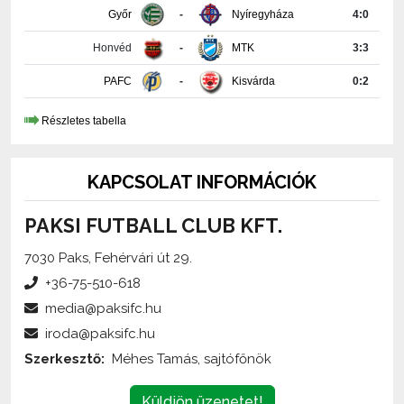
Honvéd
-
MTK
3:3
PAFC
-
Kisvárda
0:2
Részletes tabella
KAPCSOLAT INFORMÁCIÓK
PAKSI FUTBALL CLUB KFT.
7030 Paks, Fehérvári út 29.
+36-75-510-618
media@paksifc.hu
iroda@paksifc.hu
Szerkesztő:
Méhes Tamás, sajtófőnök
Küldjön üzenetet!