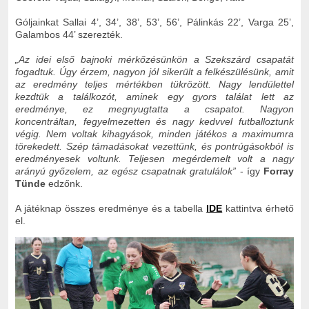
Góljainkat Sallai 4’, 34’, 38’, 53’, 56’, Pálinkás 22’, Varga 25’,
Galambos 44’ szerezték.
„Az idei első bajnoki mérkőzésünkön a Szekszárd csapatát
fogadtuk. Úgy érzem, nagyon jól sikerült a felkészülésünk, amit
az eredmény teljes mértékben tükrözött. Nagy lendülettel
kezdtük a találkozót, aminek egy gyors találat lett az
eredménye, ez megnyugtatta a csapatot. Nagyon
koncentráltan, fegyelmezetten és nagy kedvvel futballoztunk
végig. Nem voltak kihagyások, minden játékos a maximumra
törekedett. Szép támadásokat vezettünk, és pontrúgásokból is
eredményesek voltunk. Teljesen megérdemelt volt a nagy
arányú győzelem, az egész csapatnak gratulálok”
- így
Forray
Tünde
edzőnk.
A játéknap összes eredménye és a tabella
IDE
kattintva érhető
el.