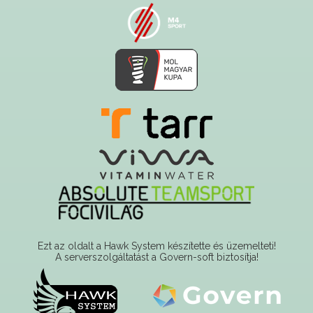
Ezt az oldalt a Hawk System készítette és üzemelteti!
A serverszolgáltatást a Govern-soft biztosítja!