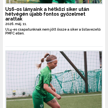
U16-os lányaink a hétközi siker után
hétvégén újabb fontos győzelmet
arattak
2026. máj. 11.
U14-es csapatunknak nem jött össze a siker a listavezető
PMFC ellen.