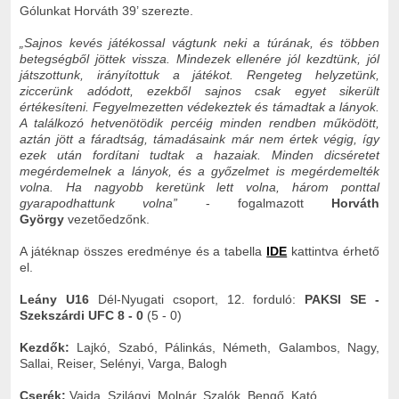
Gólunkat Horváth 39’ szerezte.
„Sajnos kevés játékossal vágtunk neki a túrának, és többen
betegségből jöttek vissza. Mindezek ellenére jól kezdtünk, jól
játszottunk, irányítottuk a játékot. Rengeteg helyzetünk,
ziccerünk adódott, ezekből sajnos csak egyet sikerült
értékesíteni. Fegyelmezetten védekeztek és támadtak a lányok.
A találkozó hetvenötödik percéig minden rendben működött,
aztán jött a fáradtság, támadásaink már nem értek végig, így
ezek után fordítani tudtak a hazaiak. Minden dicséretet
megérdemelnek a lányok, és a győzelmet is megérdemelték
volna. Ha nagyobb keretünk lett volna, három ponttal
gyarapodhattunk volna”
- fogalmazott
Horváth
György
vezetőedzőnk.
A játéknap összes eredménye és a tabella
IDE
kattintva érhető
el.
Leány U16
Dél-Nyugati csoport, 12. forduló:
PAKSI SE -
Szekszárdi UFC 8 - 0
(5 - 0)
Kezdők:
Lajkó, Szabó, Pálinkás, Németh, Galambos, Nagy,
Sallai, Reiser, Selényi, Varga, Balogh
Cserék:
Vajda, Szilágyi, Molnár, Szalók, Bengő, Kató