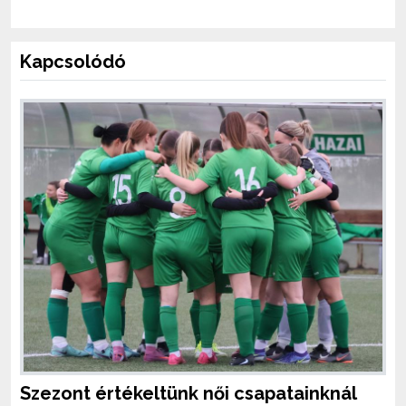
Kapcsolódó
Szezont értékeltünk női csapatainknál