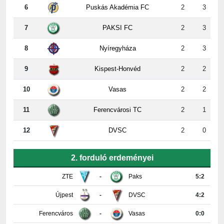
7
PAKSI FC
2
3
8
Nyíregyháza
2
3
9
Kispest-Honvéd
2
2
10
Vasas
2
2
11
Ferencvárosi TC
2
1
12
DVSC
2
0
2. forduló erdeményei
ZTE
-
Paks
5:2
Újpest
-
DVSC
4:2
Ferencváros
-
Vasas
0:0
Győr
-
Nyíregyháza
4:0