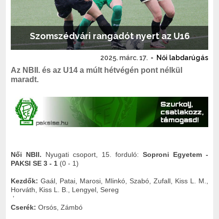
Szomszédvári rangadót nyert az U16
2025. márc. 17.
-
Női labdarúgás
Az NBII. és az U14 a múlt hétvégén pont nélkül
maradt.
Női NBII.
Nyugati csoport, 15. forduló:
Soproni Egyetem -
PAKSI SE 3 - 1
(0 - 1)
Kezdők:
Gaál, Patai, Marosi, Mlinkó, Szabó, Zufall, Kiss L. M.,
Horváth, Kiss L. B., Lengyel, Sereg
’
Cserék:
Orsós, Zámbó