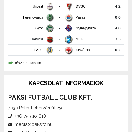
Ferencváros
-
Vasas
0:0
Győr
-
Nyíregyháza
4:0
Honvéd
-
MTK
3:3
PAFC
-
Kisvárda
0:2
Részletes tabella
KAPCSOLAT INFORMÁCIÓK
PAKSI FUTBALL CLUB KFT.
7030 Paks, Fehérvári út 29.
+36-75-510-618
media@paksifc.hu
iroda@paksifc.hu
Szerkesztő:
Méhes Tamás, sajtófőnök