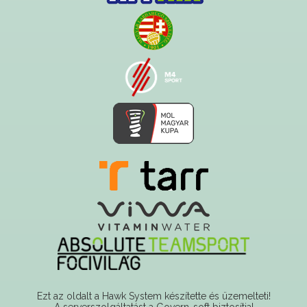
Ezt az oldalt a Hawk System készítette és üzemelteti!
A serverszolgáltatást a Govern-soft biztosítja!