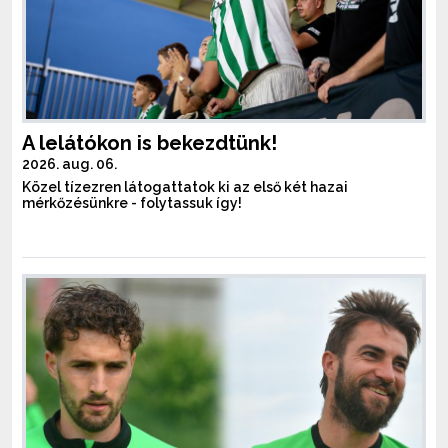
A lelátókon is bekezdtünk!
2026. aug. 06.
Közel tízezren látogattatok ki az első két hazai
mérkőzésünkre - folytassuk így!