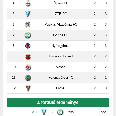
5
ZTE FC
2
3
6
Puskás Akadémia FC
2
3
7
PAKSI FC
2
3
8
Nyíregyháza
2
3
9
Kispest-Honvéd
2
2
10
Vasas
2
2
11
Ferencvárosi TC
2
1
12
DVSC
2
0
2. forduló erdeményei
ZTE
-
Paks
5:2
Újpest
-
DVSC
4:2