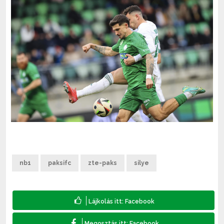
nb1
paksifc
zte-paks
silye