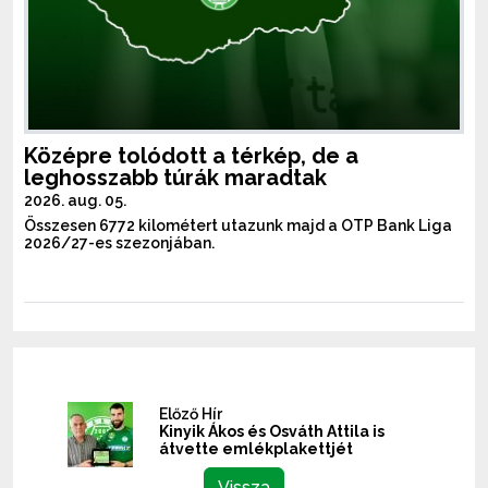
Középre tolódott a térkép, de a
leghosszabb túrák maradtak
2026. aug. 05.
Összesen 6772 kilométert utazunk majd a OTP Bank Liga
2026/27-es szezonjában.
Előző Hír
Kinyik Ákos és Osváth Attila is
átvette emlékplakettjét
Vissza