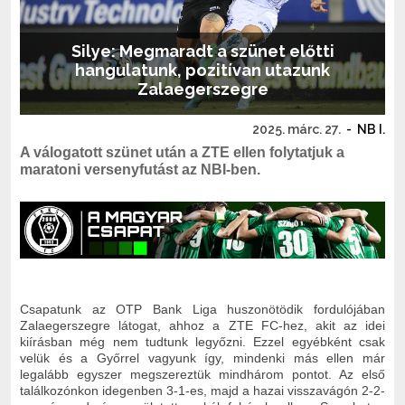
Silye: Megmaradt a szünet előtti
hangulatunk, pozitívan utazunk
Zalaegerszegre
2025. márc. 27.
-
NB I.
A válogatott szünet után a ZTE ellen folytatjuk a
maratoni versenyfutást az NBI-ben.
Csapatunk az OTP Bank Liga huszonötödik fordulójában
Zalaegerszegre látogat, ahhoz a ZTE FC-hez, akit az idei
kiírásban még nem tudtunk legyőzni. Ezzel egyébként csak
velük és a Győrrel vagyunk így, mindenki más ellen már
legalább egyszer megszereztük mindhárom pontot. Az első
találkozónkon idegenben 3-1-es, majd a hazai visszavágón 2-2-