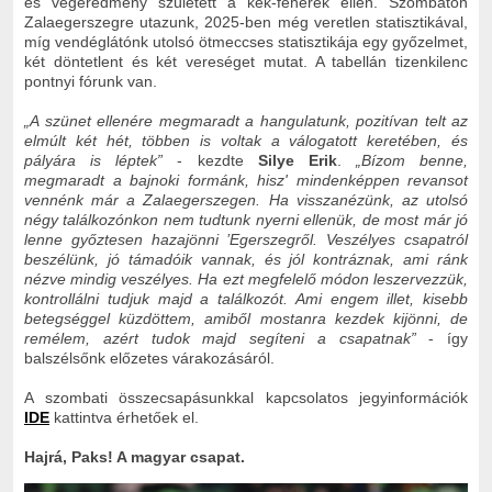
es végeredmény született a kék-fehérek ellen. Szombaton
Zalaegerszegre utazunk, 2025-ben még veretlen statisztikával,
míg vendéglátónk utolsó ötmeccses statisztikája egy győzelmet,
két döntetlent és két vereséget mutat. A tabellán tizenkilenc
pontnyi fórunk van.
„A szünet ellenére megmaradt a hangulatunk, pozitívan telt az
elmúlt két hét, többen is voltak a válogatott keretében, és
pályára is léptek”
- kezdte
Silye Erik
.
„Bízom benne,
megmaradt a bajnoki formánk, hisz' mindenképpen revansot
vennénk már a Zalaegerszegen. Ha visszanézünk, az utolsó
négy találkozónkon nem tudtunk nyerni ellenük, de most már jó
lenne győztesen hazajönni ’Egerszegről. Veszélyes csapatról
beszélünk, jó támadóik vannak, és jól kontráznak, ami ránk
nézve mindig veszélyes. Ha ezt megfelelő módon leszervezzük,
kontrollálni tudjuk majd a találkozót. Ami engem illet, kisebb
betegséggel küzdöttem, amiből mostanra kezdek kijönni, de
remélem, azért tudok majd segíteni a csapatnak”
- így
balszélsőnk előzetes várakozásáról.
A szombati összecsapásunkkal kapcsolatos jegyinformációk
IDE
kattintva érhetőek el.
Hajrá, Paks! A magyar csapat.