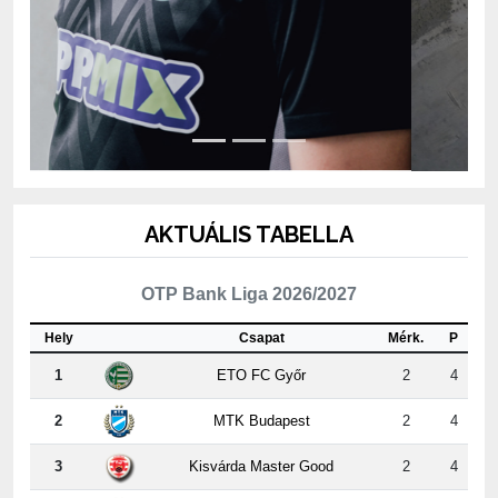
AKTUÁLIS TABELLA
OTP Bank Liga 2026/2027
Hely
Csapat
Mérk.
P
1
ETO FC Győr
2
4
2
MTK Budapest
2
4
3
Kisvárda Master Good
2
4
4
Újpest FC
2
3