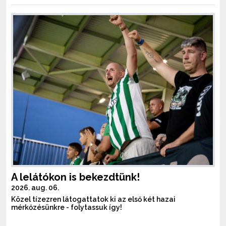
A lelátókon is bekezdtünk!
2026. aug. 06.
Közel tízezren látogattatok ki az első két hazai
mérkőzésünkre - folytassuk így!