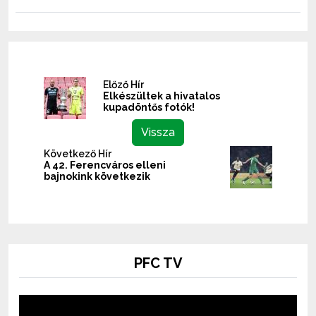
Előző Hír
Elkészültek a hivatalos
kupadöntős fotók!
Vissza
Következő Hír
A 42. Ferencváros elleni
bajnokink következik
PFC TV