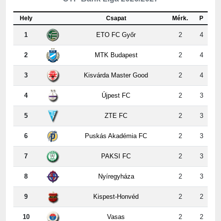
1
ETO FC Győr
2
4
2
MTK Budapest
2
4
3
Kisvárda Master Good
2
4
4
Újpest FC
2
3
5
ZTE FC
2
3
6
Puskás Akadémia FC
2
3
7
PAKSI FC
2
3
8
Nyíregyháza
2
3
9
Kispest-Honvéd
2
2
10
Vasas
2
2
11
Ferencvárosi TC
2
1