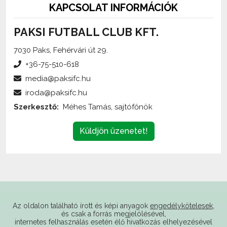
PAKSI FUTBALL CLUB KFT.
7030 Paks, Fehérvári út 29.
+36-75-510-618
media@paksifc.hu
iroda@paksifc.hu
Szerkesztő:
Méhes Tamás, sajtófőnök
Küldjön üzenetet!
Az oldalon található írott és képi anyagok
engedélykötelesek
,
és csak a forrás megjelölésével,
internetes felhasználás esetén élő hivatkozás elhelyezésével
(forrás: paksifc.hu) használhatóak fel.