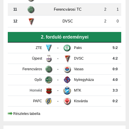
12
DVSC
2
0
2. forduló erdeményei
ZTE
-
Paks
5:2
Újpest
-
DVSC
4:2
Ferencváros
-
Vasas
0:0
Győr
-
Nyíregyháza
4:0
Honvéd
-
MTK
3:3
PAFC
-
Kisvárda
0:2
Részletes tabella
KAPCSOLAT INFORMÁCIÓK