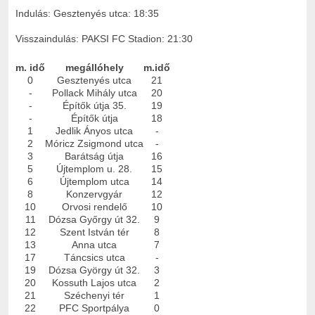
Indulás: Gesztenyés utca: 18:35
Visszaindulás: PAKSI FC Stadion: 21:30
m. idő
megállóhely
m.idő
0
Gesztenyés utca
21
-
Pollack Mihály utca
20
-
Építők útja 35.
19
-
Építők útja
18
1
Jedlik Ányos utca
-
2
Móricz Zsigmond utca
-
3
Barátság útja
16
5
Újtemplom u. 28.
15
6
Újtemplom utca
14
8
Konzervgyár
12
10
Orvosi rendelő
10
11
Dózsa Győrgy út 32.
9
12
Szent István tér
8
13
Anna utca
7
17
Táncsics utca
-
19
Dózsa György út 32.
3
20
Kossuth Lajos utca
2
21
Széchenyi tér
1
22
PFC Sportpálya
0