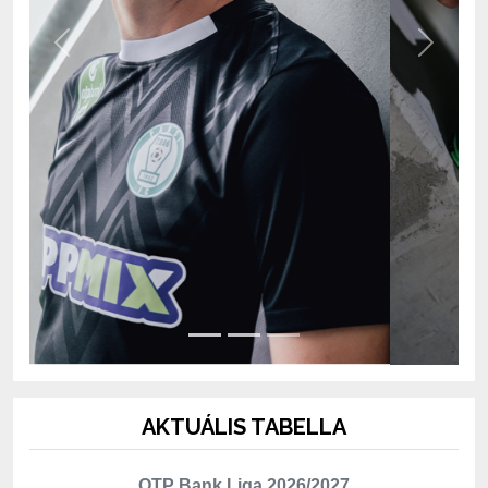
Previous
Next
AKTUÁLIS TABELLA
OTP Bank Liga 2026/2027
Hely
Csapat
Mérk.
P