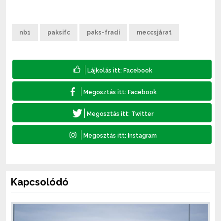
nb1
paksifc
paks-fradi
meccsjárat
Kapcsolódó