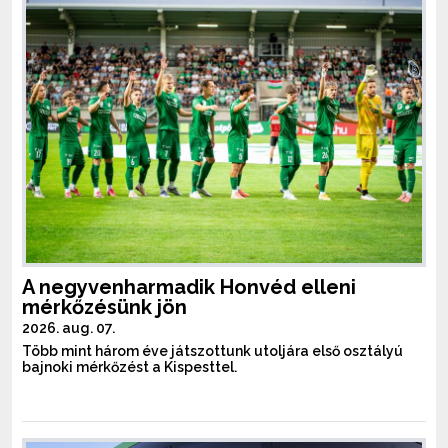
A negyvenharmadik Honvéd elleni
mérkőzésünk jön
2026. aug. 07.
Több mint három éve játszottunk utoljára első osztályú
bajnoki mérkőzést a Kispesttel.