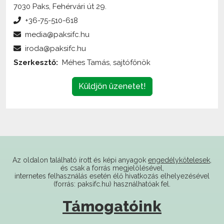
+36-75-510-618
media@paksifc.hu
iroda@paksifc.hu
Szerkesztő:
Méhes Tamás, sajtófőnök
Küldjön üzenetet!
Az oldalon található írott és képi anyagok
engedélykötelesek
,
és csak a forrás megjelölésével,
internetes felhasználás esetén élő hivatkozás elhelyezésével
(forrás: paksifc.hu) használhatóak fel.
Támogatóink