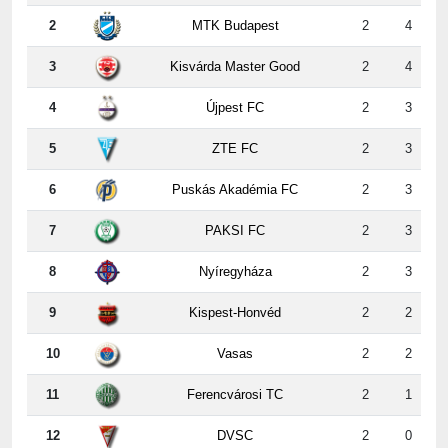
3
Kisvárda Master Good
2
4
4
Újpest FC
2
3
5
ZTE FC
2
3
6
Puskás Akadémia FC
2
3
7
PAKSI FC
2
3
8
Nyíregyháza
2
3
9
Kispest-Honvéd
2
2
10
Vasas
2
2
11
Ferencvárosi TC
2
1
12
DVSC
2
0