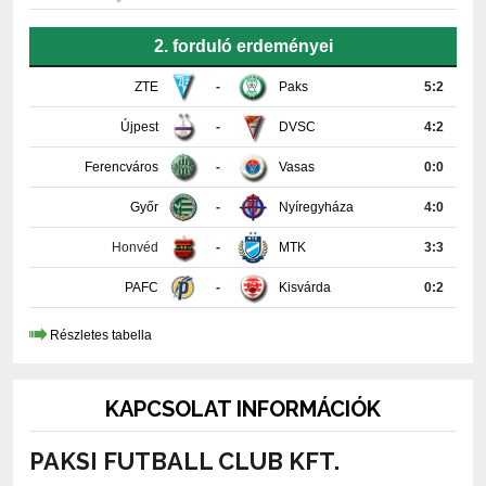
2. forduló erdeményei
ZTE
-
Paks
5:2
Újpest
-
DVSC
4:2
Ferencváros
-
Vasas
0:0
Győr
-
Nyíregyháza
4:0
Honvéd
-
MTK
3:3
PAFC
-
Kisvárda
0:2
Részletes tabella
KAPCSOLAT INFORMÁCIÓK
PAKSI FUTBALL CLUB KFT.
7030 Paks, Fehérvári út 29.