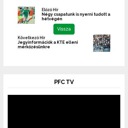
Előző Hír
Négy csapatunk is nyerni tudott a
hétvégén
Vissza
Következő Hír
Jegyinformációk a KTE elleni
mérkőzésünkre
PFC TV