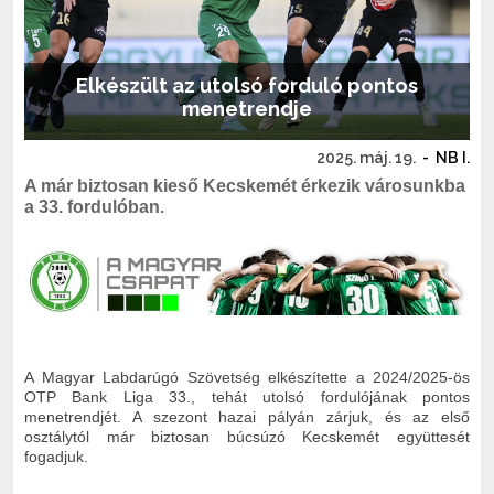
Elkészült az utolsó forduló pontos
menetrendje
2025. máj. 19.
-
NB I.
A már biztosan kieső Kecskemét érkezik városunkba
a 33. fordulóban.
A Magyar Labdarúgó Szövetség elkészítette a 2024/2025-ös
OTP Bank Liga 33., tehát utolsó fordulójának pontos
menetrendjét. A szezont hazai pályán zárjuk, és az első
osztálytól már biztosan búcsúzó Kecskemét együttesét
fogadjuk.