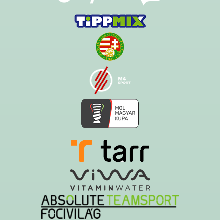
Ezt az oldalt a Hawk System készítette és üzemelteti!