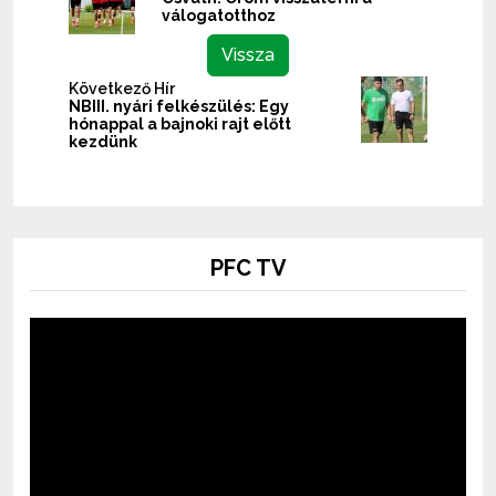
válogatotthoz
Vissza
Következő Hír
NBIII. nyári felkészülés: Egy
hónappal a bajnoki rajt előtt
kezdünk
PFC TV