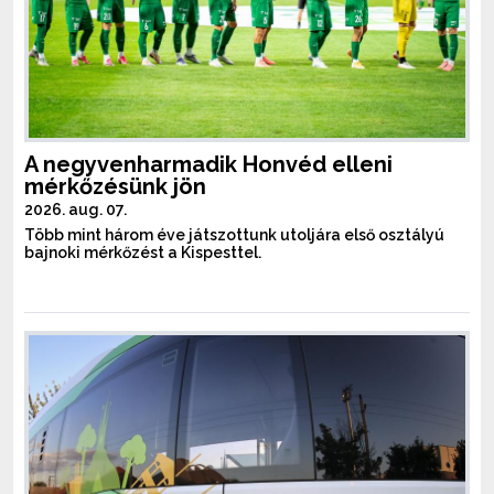
A negyvenharmadik Honvéd elleni
mérkőzésünk jön
2026. aug. 07.
Több mint három éve játszottunk utoljára első osztályú
bajnoki mérkőzést a Kispesttel.