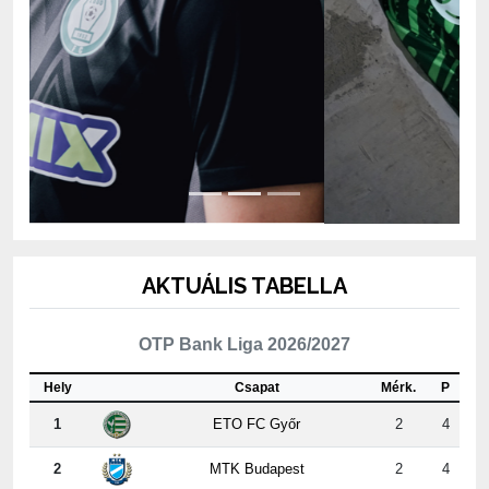
AKTUÁLIS TABELLA
OTP Bank Liga 2026/2027
Hely
Csapat
Mérk.
P
1
ETO FC Győr
2
4
2
MTK Budapest
2
4
3
Kisvárda Master Good
2
4