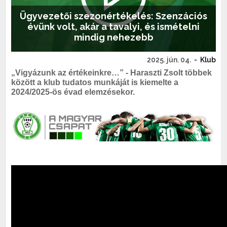
Ügyvezetői szezonértékelés: Szenzációs
évünk volt, akár a tavalyi, és ismételni
mindig nehezebb
2025. jún. 04.
-
Klub
„Vigyázunk az értékeinkre…” - Haraszti Zsolt többek
között a klub tudatos munkáját is kiemelte a
2024/2025-ös évad elemzésekor.