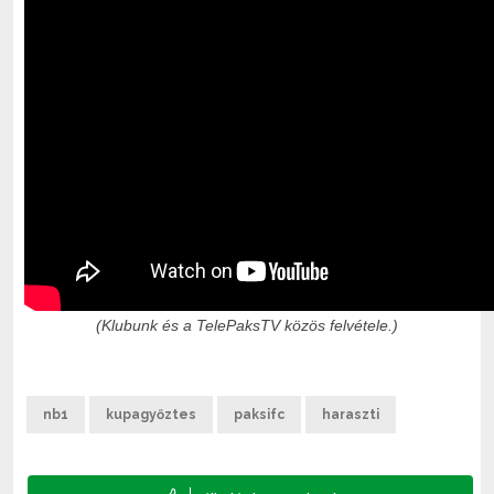
(Klubunk és a TelePaksTV közös felvétele.)
nb1
kupagyőztes
paksifc
haraszti