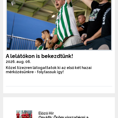
A lelátókon is bekezdtünk!
2026. aug. 06.
Közel tízezren látogattatok ki az első két hazai
mérkőzésünkre - folytassuk így!
Előző Hír
Osváth: Öröm visszatérni a