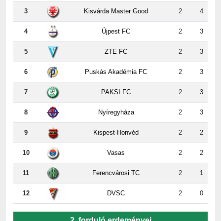
4
Újpest FC
2
3
5
ZTE FC
2
3
6
Puskás Akadémia FC
2
3
7
PAKSI FC
2
3
8
Nyíregyháza
2
3
9
Kispest-Honvéd
2
2
10
Vasas
2
2
11
Ferencvárosi TC
2
1
12
DVSC
2
0
2. forduló erdeményei
ZTE
-
Paks
5:2