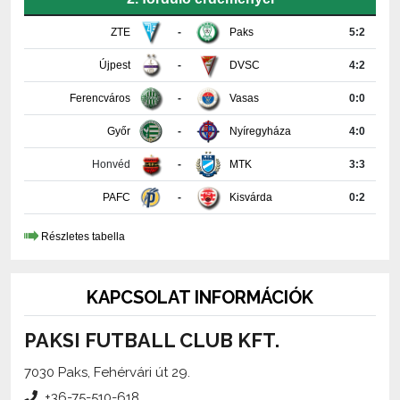
Újpest
-
DVSC
4:2
Ferencváros
-
Vasas
0:0
Győr
-
Nyíregyháza
4:0
Honvéd
-
MTK
3:3
PAFC
-
Kisvárda
0:2
Részletes tabella
KAPCSOLAT INFORMÁCIÓK
PAKSI FUTBALL CLUB KFT.
7030 Paks, Fehérvári út 29.
+36-75-510-618
media@paksifc.hu