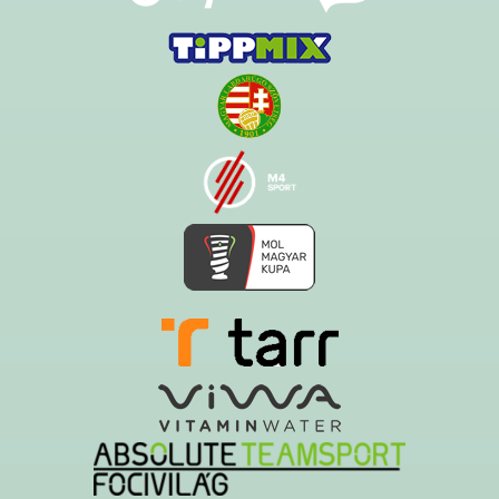
Ezt az oldalt a Hawk System készítette és üzemelteti!