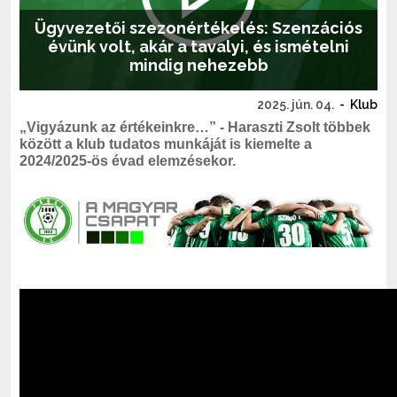
Ügyvezetői szezonértékelés: Szenzációs
évünk volt, akár a tavalyi, és ismételni
mindig nehezebb
2025. jún. 04.
-
Klub
„Vigyázunk az értékeinkre…” - Haraszti Zsolt többek
között a klub tudatos munkáját is kiemelte a
2024/2025-ös évad elemzésekor.