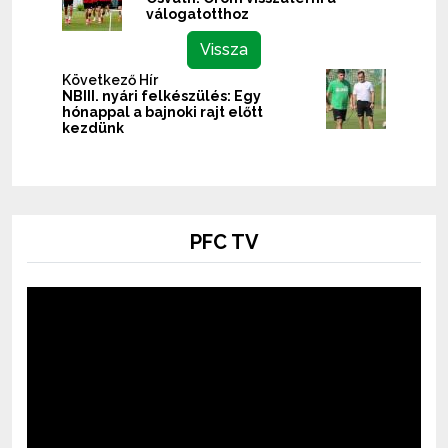
válogatotthoz
Vissza
Következő Hír
NBIII. nyári felkészülés: Egy
hónappal a bajnoki rajt előtt
kezdünk
PFC TV