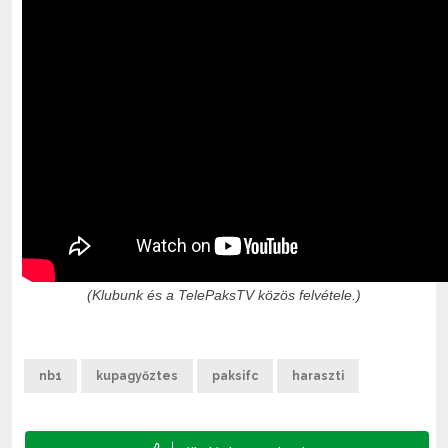
(Klubunk és a TelePaksTV közös felvétele.)
nb1
kupagyőztes
paksifc
haraszti