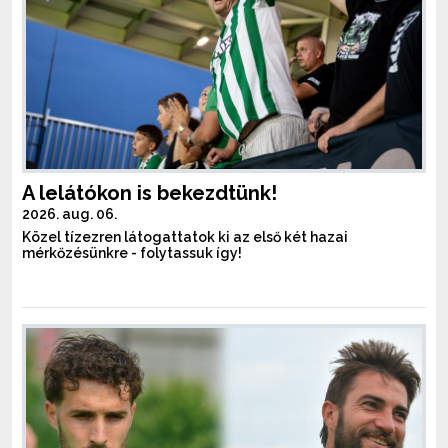
A lelátókon is bekezdtünk!
2026. aug. 06.
Közel tízezren látogattatok ki az első két hazai
mérkőzésünkre - folytassuk így!