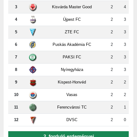
4
Újpest FC
2
3
5
ZTE FC
2
3
6
Puskás Akadémia FC
2
3
7
PAKSI FC
2
3
8
Nyíregyháza
2
3
9
Kispest-Honvéd
2
2
10
Vasas
2
2
11
Ferencvárosi TC
2
1
12
DVSC
2
0
2. forduló erdeményei
ZTE
-
Paks
5:2