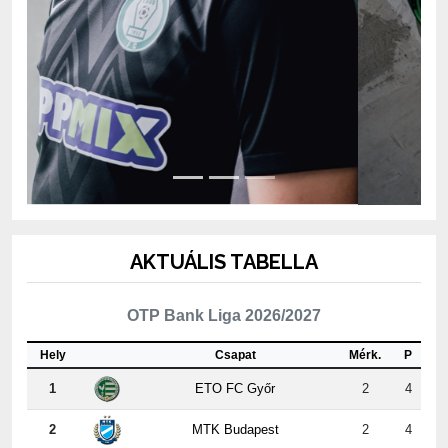
AKTUÁLIS TABELLA
OTP Bank Liga 2026/2027
Hely
Csapat
Mérk.
P
1
ETO FC Győr
2
4
2
MTK Budapest
2
4
3
Kisvárda Master Good
2
4