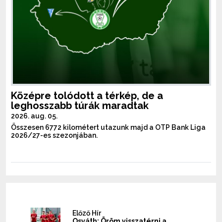
Középre tolódott a térkép, de a
leghosszabb túrák maradtak
2026. aug. 05.
Összesen 6772 kilométert utazunk majd a OTP Bank Liga
2026/27-es szezonjában.
Előző Hír
Osváth: Öröm visszatérni a