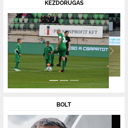
KEZDŐRÚGÁS
Previous
Next
BOLT