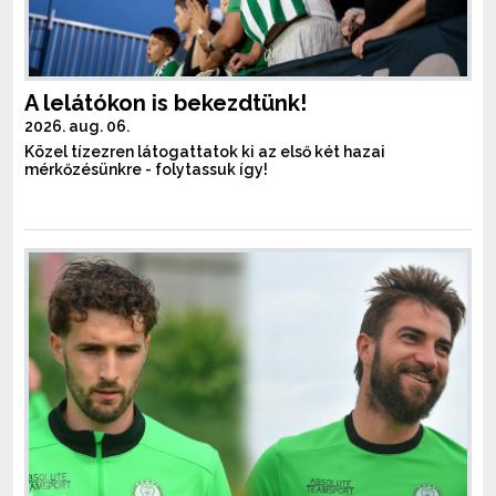
A lelátókon is bekezdtünk!
2026. aug. 06.
Közel tízezren látogattatok ki az első két hazai
mérkőzésünkre - folytassuk így!