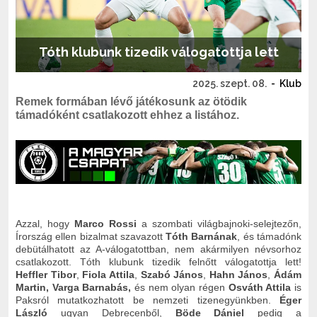
Tóth klubunk tizedik válogatottja lett
2025. szept. 08.
-
Klub
Remek formában lévő játékosunk az ötödik
támadóként csatlakozott ehhez a listához.
Azzal, hogy
Marco Rossi
a szombati világbajnoki-selejtezőn,
Írország ellen bizalmat szavazott
Tóth Barnának
, és támadónk
debütálhatott az A-válogatottban, nem akármilyen névsorhoz
csatlakozott. Tóth klubunk tizedik
felnőtt válogatottja lett!
Heffler Tibor
,
Fiola Attila
,
Szabó János
,
Hahn János
,
Ádám
Martin,
Varga Barnabás,
és nem olyan régen
Osváth Attila
is
Paksról mutatkozhatott be nemzeti tizenegyünkben.
Éger
László
ugyan Debrecenből,
Böde Dániel
pedig a