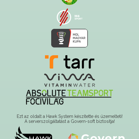
Ezt az oldalt a Hawk System készítette és üzemelteti!
A serverszolgáltatást a Govern-soft biztosítja!