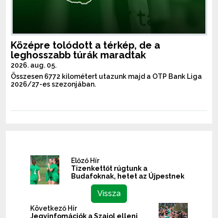
Középre tolódott a térkép, de a
leghosszabb túrák maradtak
2026. aug. 05.
Összesen 6772 kilométert utazunk majd a OTP Bank Liga
2026/27-es szezonjában.
Előző Hír
Tizenkettőt rúgtunk a
Budafoknak, hetet az Újpestnek
Vissza
Következő Hír
Jegyinfomációk a Szajol elleni