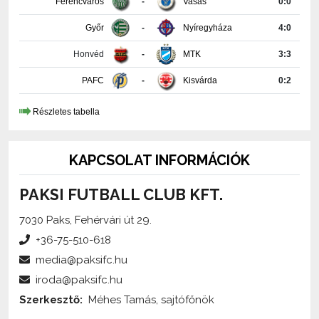
Honvéd
-
MTK
3:3
PAFC
-
Kisvárda
0:2
Részletes tabella
KAPCSOLAT INFORMÁCIÓK
PAKSI FUTBALL CLUB KFT.
7030 Paks, Fehérvári út 29.
+36-75-510-618
media@paksifc.hu
iroda@paksifc.hu
Szerkesztő:
Méhes Tamás, sajtófőnök
Küldjön üzenetet!