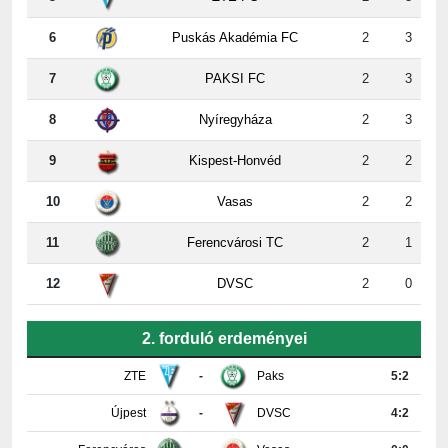
7
PAKSI FC
2
3
8
Nyíregyháza
2
3
9
Kispest-Honvéd
2
2
10
Vasas
2
2
11
Ferencvárosi TC
2
1
12
DVSC
2
0
2. forduló erdeményei
ZTE
-
Paks
5:2
Újpest
-
DVSC
4:2
Ferencváros
-
Vasas
0:0
Győr
-
Nyíregyháza
4:0