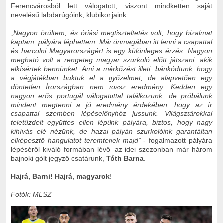
Ferencvárosból lett válogatott, viszont mindketten saját
nevelésű labdarúgóink, klubikonjaink.
„
Nagyon örültem, és óriási megtiszteltetés volt, hogy bizalmat
kaptam, pályára léphettem. Már önmagában itt lenni a csapattal
és harcolni Magyarországért is egy különleges érzés. Nagyon
megható volt a rengeteg magyar szurkoló előtt játszani, akik
elkísértek bennünket. Ami a mérkőzést illeti, bánkódtunk, hogy
a végjátékban buktuk el a győzelmet, de alapvetően egy
döntetlen Írországban nem rossz eredmény. Kedden egy
nagyon erős portugál válogatottal találkozunk, de próbálunk
mindent megtenni a jó eredmény érdekében, hogy az ír
csapattal szemben lépéselőnyhöz jussunk. Világsztárokkal
teletűzdelt együttes ellen lépünk pályára, biztos, hogy nagy
kihívás elé nézünk, de hazai pályán szurkolóink garantáltan
elképesztő hangulatot teremtenek majd
”
- fogalmazott pályára
lépéséről kiváló formában lévő, az idei szezonban már három
bajnoki gólt jegyző csatárunk,
Tóth Barna
.
Hajrá, Barni! Hajrá, magyarok!
Fotók: MLSZ