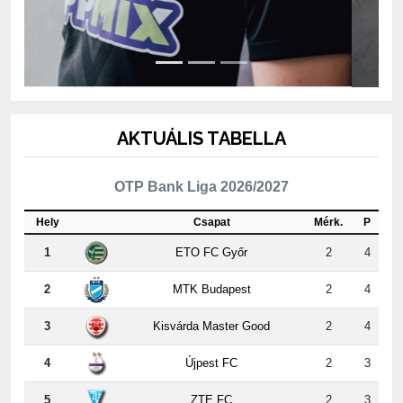
AKTUÁLIS TABELLA
OTP Bank Liga 2026/2027
Hely
Csapat
Mérk.
P
1
ETO FC Győr
2
4
2
MTK Budapest
2
4
3
Kisvárda Master Good
2
4
4
Újpest FC
2
3
5
ZTE FC
2
3
6
Puskás Akadémia FC
2
3